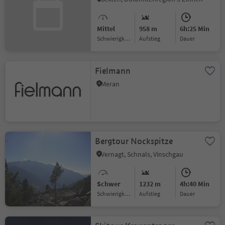
Mittel
958 m
6h:25 Min
Schwierigkeitsgrad
Aufstieg
Dauer
Fielmann
Meran
Bergtour Nockspitze
Vernagt, Schnals, Vinschgau
Schwer
1232 m
4h:40 Min
Schwierigkeitsgrad
Aufstieg
Dauer