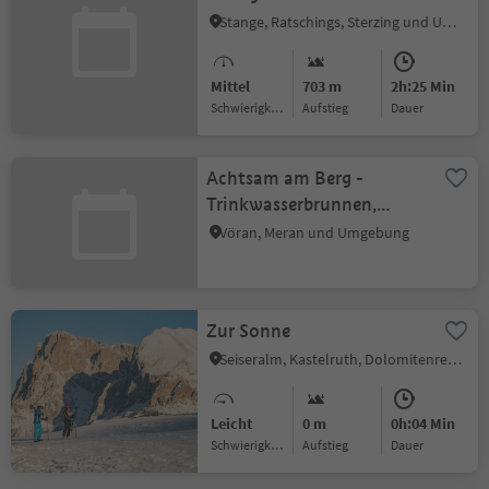
Stange, Ratschings, Sterzing und Umgebung
Mittel
703 m
2h:25 Min
Schwierigkeitsgrad
Aufstieg
Dauer
Achtsam am Berg -
Trinkwasserbrunnen,
Vöran Löschteich
Vöran, Meran und Umgebung
Zur Sonne
Seiseralm, Kastelruth, Dolomitenregion Seiser Alm
Leicht
0 m
0h:04 Min
Schwierigkeitsgrad
Aufstieg
Dauer