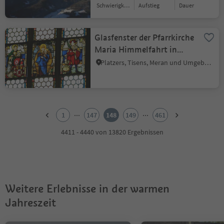
Schwierigkeitsgrad
Aufstieg
Dauer
Glasfenster der Pfarrkirche
Maria Himmelfahrt in
Tisens
Platzers, Tisens, Meran und Umgebung
1
2
...
...
1
147
148
149
461
3
4
4411 - 4440 von 13820 Ergebnissen
5
6
7
8
9
Weitere Erlebnisse in der warmen
10
11
Jahreszeit
12
13