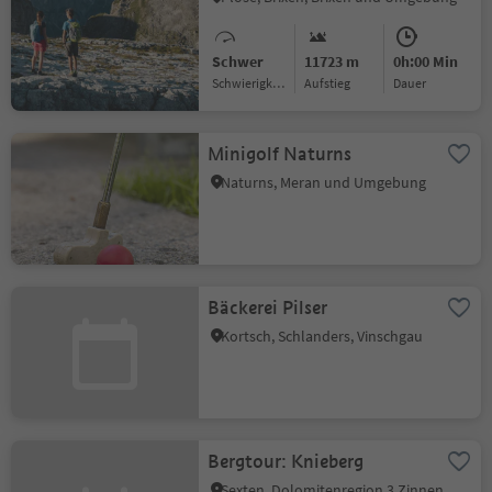
Schwer
11723 m
0h:00 Min
Schwierigkeitsgrad
Aufstieg
Dauer
Minigolf Naturns
Naturns, Meran und Umgebung
Bäckerei Pilser
Kortsch, Schlanders, Vinschgau
Bergtour: Knieberg
Sexten, Dolomitenregion 3 Zinnen