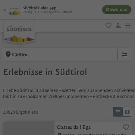
Südtirol Guide App
Download
Der digitale Reisebegleiter Südtirols
men
favorit
user lin
Südtirol
keine ak
Erlebnisse in Südtirol
Erlebe Südtirol in all seinen Facetten. Von spannenden Aktivität
bis hin zu erholsamen Wellnessmomenten – entdecke die schöns
13820
Ergebnisse
Costes da l'Ega