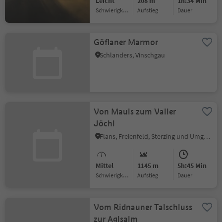
Leicht
208 m
1h:34 Min
Schwierigkeitsgrad
Aufstieg
Dauer
Göflaner Marmor
Schlanders, Vinschgau
Von Mauls zum Valler
Jöchl
Flans, Freienfeld, Sterzing und Umgebung
Mittel
1145 m
5h:45 Min
Schwierigkeitsgrad
Aufstieg
Dauer
Vom Ridnauner Talschluss
zur Aglsalm