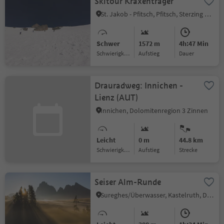
Skitour Kraxentrager
St. Jakob - Pfitsch, Pfitsch, Sterzing und Umgebung
Schwer
1572 m
4h:47 Min
Schwierigkeitsgrad
Aufstieg
Dauer
Drauradweg: Innichen -
Lienz (AUT)
Innichen, Dolomitenregion 3 Zinnen
Leicht
0 m
44.8 km
Schwierigkeitsgrad
Aufstieg
Strecke
Seiser Alm-Runde
Sureghes/Überwasser, Kastelruth, Dolomitenregion Seiser Alm