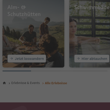
14
Alm- &
Schwimmbäde
15
16
Schutzhütten
17
18
19
20
21
22
23
24
25
Jetzt loswandern
Hier abtauchen
26
27
28
29
30
Erlebnisse & Events
Alle Erlebnisse
31
32
33
34
35