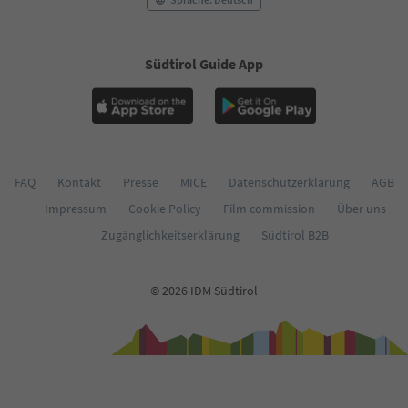
59
60
61
Südtirol Guide App
62
63
64
65
66
67
68
FAQ
Kontakt
Presse
MICE
Datenschutzerklärung
AGB
69
Impressum
Cookie Policy
Film commission
Über uns
70
71
Zugänglichkeitserklärung
Südtirol B2B
72
73
74
© 2026 IDM Südtirol
75
76
77
78
79
80