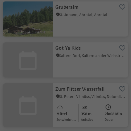
Gruberalm
St. Johann, Ahrntal, Ahrntal
Got Ya Kids
Kaltern Dorf, Kaltern an der Weinstraße, Südtiroler Weinstraße
Zum Flitzer Wasserfall
St. Peter - Villnöss, Villnöss, Dolomitenregion Lüsen Villnöss
Mittel
358 m
2h:08 Min
Schwierigkeitsgrad
Aufstieg
Dauer