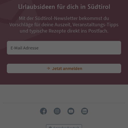
36
Urlaubsideen für dich in Südtirol
37
38
Mit der Südtirol-Newsletter bekommst du
39
Vorschläge für deine Auszeit, Veranstaltungs-Tipps
40
41
und typische Rezepte direkt ins Postfach.
42
43
44
E-Mail Adresse
45
46
47
Jetzt anmelden
48
49
50
51
52
53
54
55
56
57
58
Sprache: Deutsch