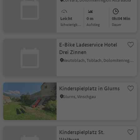
Corvara, Dolomitenregion Alta Badia
Leicht
0 m
0h:04 Min
Schwierigkeitsgrad
Aufstieg
Dauer
E-Bike Ladeservice Hotel
Drei Zinnen
Neutoblach, Toblach, Dolomitenregion 3 Zinnen
Kinderspielplatz in Glurns
Glurns, Vinschgau
Kinderspielplatz St.
Walburg