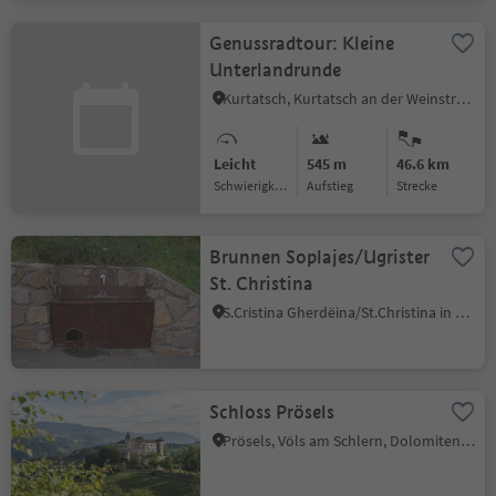
Genussradtour: Kleine
Unterlandrunde
Kurtatsch, Kurtatsch an der Weinstraße, Südtiroler Weinstraße
Leicht
545 m
46.6 km
Schwierigkeitsgrad
Aufstieg
Strecke
Brunnen Soplajes/Ugrister
St. Christina
S.Cristina Gherdëina/St.Christina in Gröden, St.Christina in Gröden, Dolomitenregion Gröden
Schloss Prösels
Prösels, Völs am Schlern, Dolomitenregion Seiser Alm