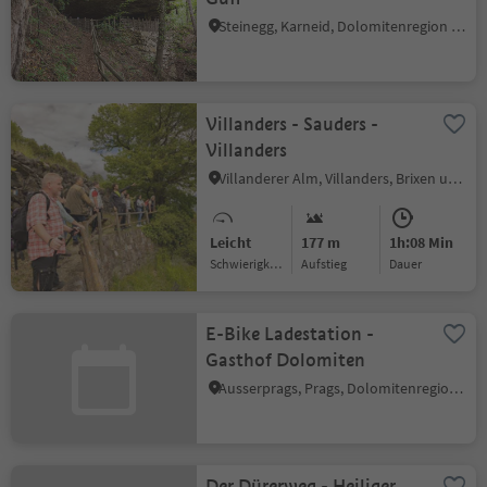
Steinegg, Karneid, Dolomitenregion Eggental
Villanders - Sauders -
Villanders
Villanderer Alm, Villanders, Brixen und Umgebung
Leicht
177 m
1h:08 Min
Schwierigkeitsgrad
Aufstieg
Dauer
E-Bike Ladestation -
Gasthof Dolomiten
Ausserprags, Prags, Dolomitenregion 3 Zinnen
Der Dürerweg - Heiliger