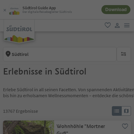
Südtirol Guide App
Download
Der digitale Reisebegleiter Südtirols
men
favorit
user lin
Südtirol
keine ak
Erlebnisse in Südtirol
Erlebe Südtirol in all seinen Facetten. Von spannenden Aktivität
bis hin zu erholsamen Wellnessmomenten – entdecke die schöns
13767
Ergebnisse
Wohnhöhle "Mortner
Gufl"