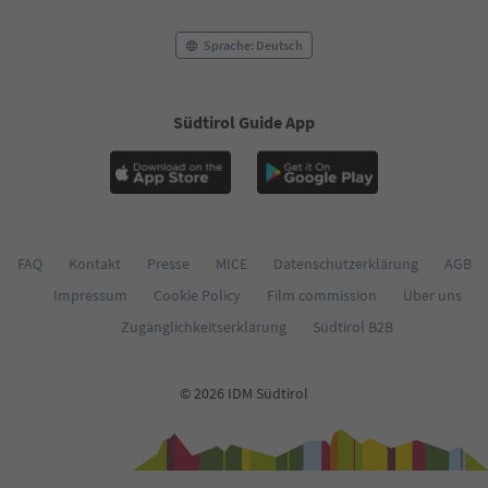
57
58
Sprache: Deutsch
59
60
61
Südtirol Guide App
62
63
64
65
66
67
68
FAQ
Kontakt
Presse
MICE
Datenschutzerklärung
AGB
69
Impressum
Cookie Policy
Film commission
Über uns
70
71
Zugänglichkeitserklärung
Südtirol B2B
72
73
74
© 2026 IDM Südtirol
75
76
77
78