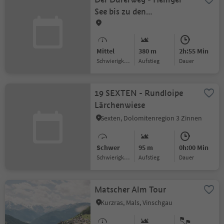
See bis zu den
Erdpyramiden von
Segonzano
Mittel
380 m
2h:55 Min
Schwierigkeitsgrad
Aufstieg
Dauer
19 SEXTEN - Rundloipe
Lärchenwiese
Sexten, Dolomitenregion 3 Zinnen
Schwer
95 m
0h:00 Min
Schwierigkeitsgrad
Aufstieg
Dauer
Matscher Alm Tour
Kurzras, Mals, Vinschgau