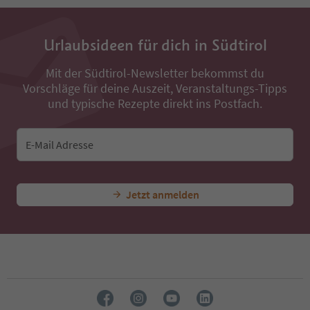
34
35
36
Urlaubsideen für dich in Südtirol
37
38
Mit der Südtirol-Newsletter bekommst du
39
Vorschläge für deine Auszeit, Veranstaltungs-Tipps
40
41
und typische Rezepte direkt ins Postfach.
42
43
44
E-Mail Adresse
45
46
47
Jetzt anmelden
48
49
50
51
52
53
54
55
56