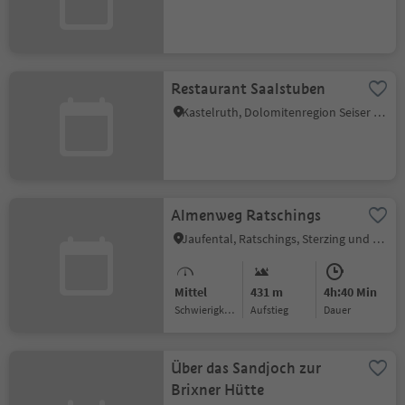
Restaurant Saalstuben
Kastelruth, Dolomitenregion Seiser Alm
Almenweg Ratschings
Jaufental, Ratschings, Sterzing und Umgebung
Mittel
431 m
4h:40 Min
Schwierigkeitsgrad
Aufstieg
Dauer
Über das Sandjoch zur
Brixner Hütte