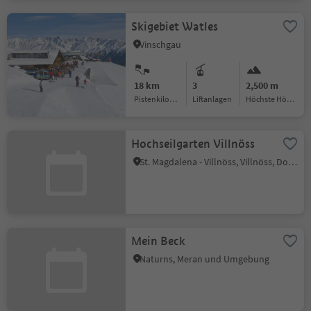
Skigebiet Watles
Vinschgau
18 km
3
2,500 m
Pistenkilometer
Liftanlagen
Höchste Höhe:
Hochseilgarten Villnöss
St. Magdalena - Villnöss, Villnöss, Dolomitenregion Lüsen Villnöss
Mein Beck
Naturns, Meran und Umgebung