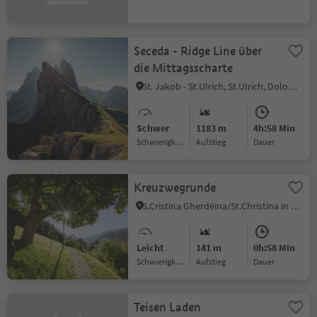
Seceda - Ridge Line über
die Mittagsscharte
St. Jakob - St.Ulrich, St.Ulrich, Dolomitenregion Gröden
Schwer
1183 m
4h:58 Min
Schwierigkeitsgrad
Aufstieg
Dauer
Kreuzwegrunde
S.Cristina Gherdëina/St.Christina in Gröden, St.Christina in Gröden, Dolomitenregion Gröden
Leicht
141 m
0h:58 Min
Schwierigkeitsgrad
Aufstieg
Dauer
Teisen Laden