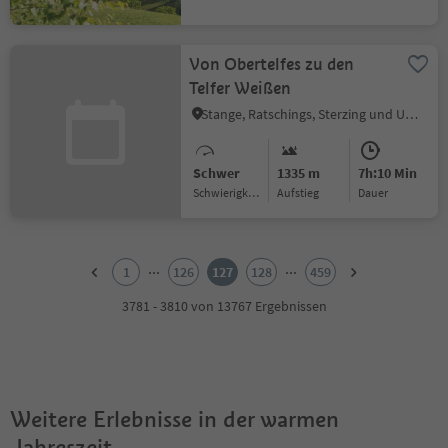
Von Obertelfes zu den
Telfer Weißen
Stange, Ratschings, Sterzing und Umgebung
Schwer
1335 m
7h:10 Min
Schwierigkeitsgrad
Aufstieg
Dauer
1
2
...
...
1
126
127
128
459
3
4
3781 - 3810 von 13767 Ergebnissen
5
6
7
8
9
Weitere Erlebnisse in der warmen
10
11
Jahreszeit