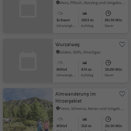
Afens, Pfitsch, Sterzing und Umgebung
Schwer
1803 m
8h:30 Min
Schwierigkeitsgrad
Aufstieg
Dauer
Wurzelweg
Sulden, Stilfs, Vinschgau
Mittel
470 m
2h:00 Min
Schwierigkeitsgrad
Aufstieg
Dauer
Almwanderung im
Hirzergebiet
Prenn, Schenna, Meran und Umgebung
Mittel
350 m
2h:30 Min