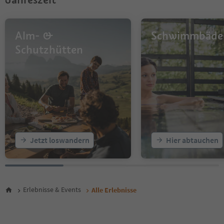
12
13
14
Alm- &
Schwimmbäde
15
16
Schutzhütten
17
18
19
20
21
22
23
24
25
Jetzt loswandern
Hier abtauchen
26
27
28
29
30
Erlebnisse & Events
Alle Erlebnisse
31
32
33