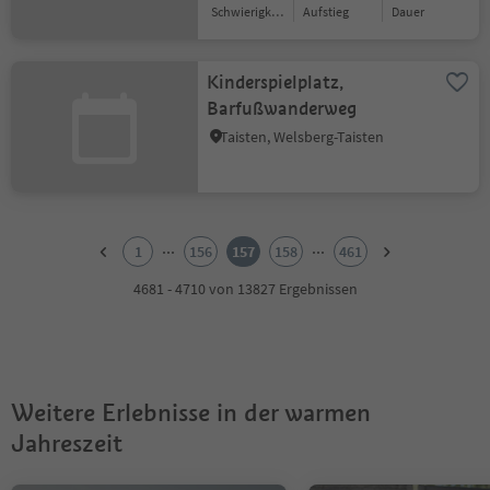
Schwierigkeitsgrad
Aufstieg
Dauer
Kinderspielplatz,
Barfußwanderweg
Taisten, Welsberg-Taisten
1
2
...
...
1
156
157
158
461
3
4
4681 - 4710 von 13827 Ergebnissen
5
6
7
8
9
Weitere Erlebnisse in der warmen
10
11
Jahreszeit
12
13