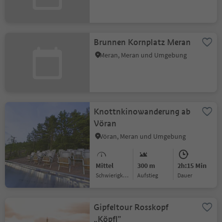
Brunnen Kornplatz Meran
Meran, Meran und Umgebung
Knottnkinowanderung ab
Vöran
Vöran, Meran und Umgebung
Mittel
300 m
2h:15 Min
Schwierigkeitsgrad
Aufstieg
Dauer
Gipfeltour Rosskopf
„Köpfl”