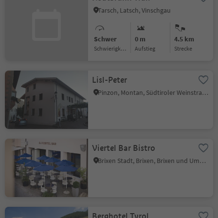
Tarsch, Latsch, Vinschgau
Schwer
0 m
4.5 km
Schwierigkeitsgrad
Aufstieg
Strecke
Lisl-Peter
Pinzon, Montan, Südtiroler Weinstraße
Viertel Bar Bistro
Brixen Stadt, Brixen, Brixen und Umgebung
Berghotel Tyrol