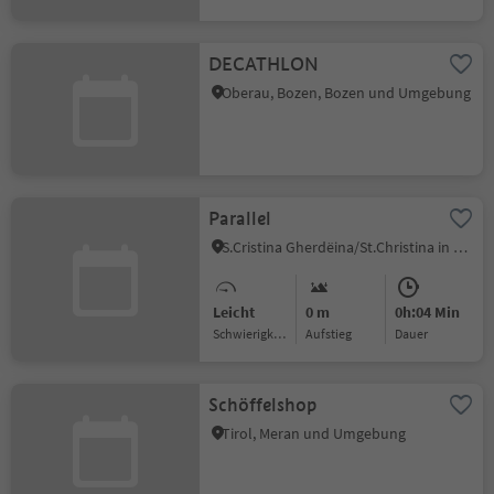
DECATHLON
Oberau, Bozen, Bozen und Umgebung
Parallel
S.Cristina Gherdëina/St.Christina in Gröden, St.Christina in Gröden, Dolomitenregion Gröden
Leicht
0 m
0h:04 Min
Schwierigkeitsgrad
Aufstieg
Dauer
Schöffelshop
Tirol, Meran und Umgebung