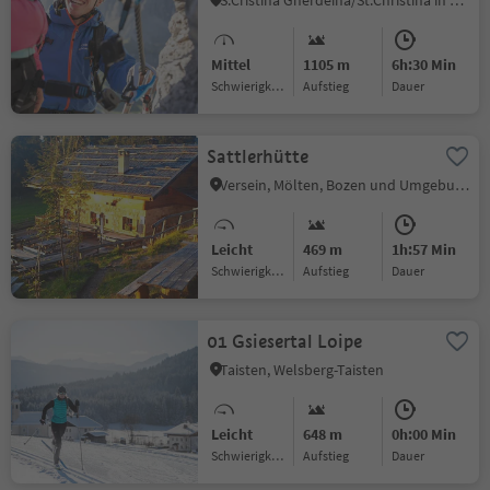
S.Cristina Gherdëina/St.Christina in Gröden, St.Christina in Gröden, Dolomitenregion Gröden
Mittel
1105 m
6h:30 Min
Schwierigkeitsgrad
Aufstieg
Dauer
Sattlerhütte
Versein, Mölten, Bozen und Umgebung
Leicht
469 m
1h:57 Min
Schwierigkeitsgrad
Aufstieg
Dauer
01 Gsiesertal Loipe
Taisten, Welsberg-Taisten
Leicht
648 m
0h:00 Min
Schwierigkeitsgrad
Aufstieg
Dauer