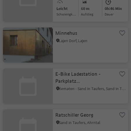
Leicht
60 m
0h:46 Min
Schwierigkeitsgrad
Aufstieg
Dauer
Minnehus
Lajen Dorf, Lajen
E-Bike Ladestation -
Parkplatz
Reinbachwasserfälle
Kematen - Sand in Taufers, Sand in Taufers, Ahrntal
Ratschiller Georg
Sand in Taufers, Ahrntal