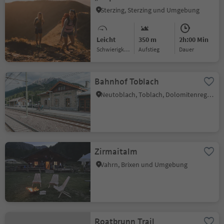
Sterzing, Sterzing und Umgebung
Leicht
350 m
2h:00 Min
Schwierigkeitsgrad
Aufstieg
Dauer
Bahnhof Toblach
Neutoblach, Toblach, Dolomitenregion 3 Zinnen
Zirmaitalm
Vahrn, Brixen und Umgebung
Roatbrunn Trail