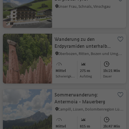
Unser Frau, Schnals, Vinschgau
Wanderung zu den
Erdpyramiden unterhalb
von Oberbozen
Oberbozen, Ritten, Bozen und Umgebung
Mittel
275 m
1h:21 Min
Schwierigkeitsgrad
Aufstieg
Dauer
Sommerwanderung:
Antermoia - Mauerberg
Campill, Lüsen, Dolomitenregion Lüsen Villnöss
Mittel
815 m
2h:47 Min