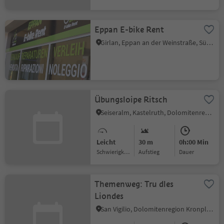
Eppan E-bike Rent
Girlan, Eppan an der Weinstraße, Südtiroler Weinstraße
Übungsloipe Ritsch
Seiseralm, Kastelruth, Dolomitenregion Seiser Alm
Leicht
30 m
0h:00 Min
Schwierigkeitsgrad
Aufstieg
Dauer
Themenweg: Tru dles
Liondes
San Vigilio, Dolomitenregion Kronplatz