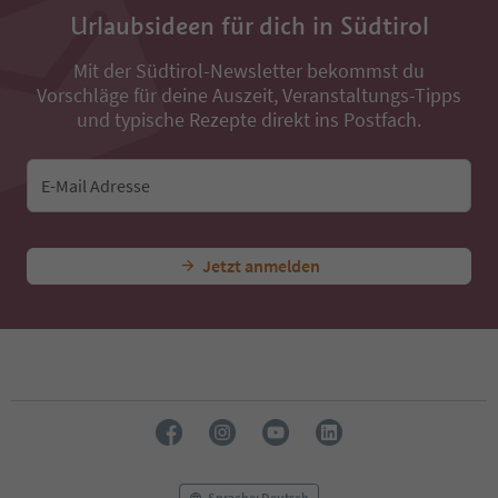
36
Urlaubsideen für dich in Südtirol
37
38
Mit der Südtirol-Newsletter bekommst du
39
Vorschläge für deine Auszeit, Veranstaltungs-Tipps
40
41
und typische Rezepte direkt ins Postfach.
42
43
44
E-Mail Adresse
45
46
47
Jetzt anmelden
48
49
50
51
52
53
54
55
56
57
58
Sprache: Deutsch