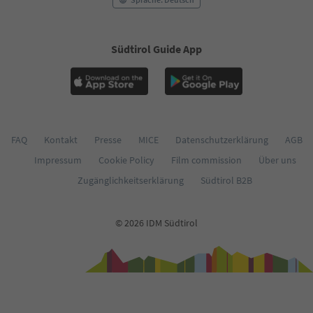
59
60
61
Südtirol Guide App
62
63
64
65
66
67
68
FAQ
Kontakt
Presse
MICE
Datenschutzerklärung
AGB
69
Impressum
Cookie Policy
Film commission
Über uns
70
71
Zugänglichkeitserklärung
Südtirol B2B
72
73
74
© 2026 IDM Südtirol
75
76
77
78
79
80