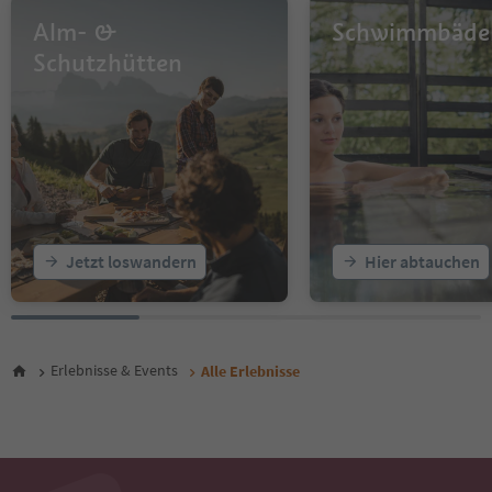
14
Alm- &
Schwimmbäde
15
16
Schutzhütten
17
18
19
20
21
22
23
24
25
Jetzt loswandern
Hier abtauchen
26
27
28
29
30
Erlebnisse & Events
Alle Erlebnisse
31
32
33
34
35