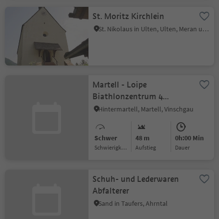
St. Moritz Kirchlein
St. Nikolaus in Ulten, Ulten, Meran und Umgebung
Martell - Loipe
Biathlonzentrum 4
Kilometer
Hintermartell, Martell, Vinschgau
Schwer
48 m
0h:00 Min
Schwierigkeitsgrad
Aufstieg
Dauer
Schuh- und Lederwaren
Abfalterer
Sand in Taufers, Ahrntal