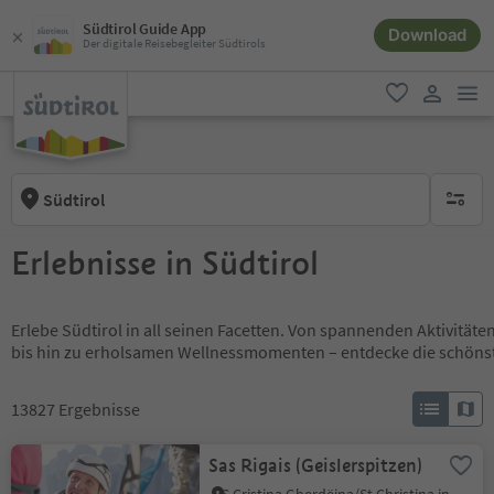
Südtirol Guide App
Download
Der digitale Reisebegleiter Südtirols
men
favorit
user lin
Südtirol
keine ak
Erlebnisse in Südtirol
Erlebe Südtirol in all seinen Facetten. Von spannenden Aktivität
bis hin zu erholsamen Wellnessmomenten – entdecke die schöns
13827
Ergebnisse
Sas Rigais (Geislerspitzen)