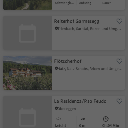
Schwierigkeitsgrad
Aufstieg
Dauer
Reiterhof Garmesegg
Trienbach, Sarntal, Bozen und Umgebung
Flötscherhof
Natz, Natz-Schabs, Brixen und Umgebung
La Residenza/P.so Feudo
Obereggen
Leicht
0 m
0h:04 Min