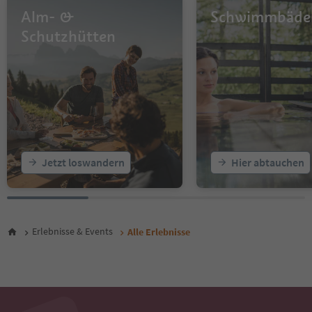
14
Alm- &
Schwimmbäde
15
16
Schutzhütten
17
18
19
20
21
22
23
24
25
Jetzt loswandern
Hier abtauchen
26
27
28
29
30
Erlebnisse & Events
Alle Erlebnisse
31
32
33
34
35