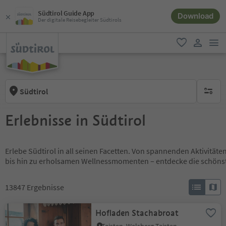
Südtirol Guide App
Download
Der digitale Reisebegleiter Südtirols
men
favorit
user lin
Südtirol
keine ak
Erlebnisse in Südtirol
Erlebe Südtirol in all seinen Facetten. Von spannenden Aktivität
bis hin zu erholsamen Wellnessmomenten – entdecke die schöns
13847
Ergebnisse
Hofladen Stachabroat