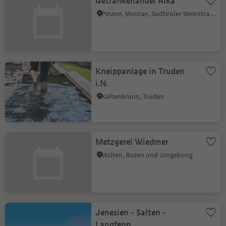
Getränkehandel Alka
Pinzon, Montan, Südtiroler Weinstraße
Kneippanlage in Truden
i.N.
Kaltenbrunn, Truden
Metzgerei Wiedmer
Mölten, Bozen und Umgebung
Jenesien - Salten -
Langfenn