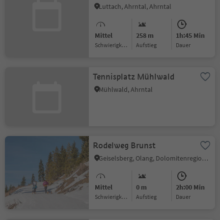
Wasserfallrunde
Luttach, Ahrntal, Ahrntal
Mittel
258 m
1h:45 Min
Schwierigkeitsgrad
Aufstieg
Dauer
Tennisplatz Mühlwald
Mühlwald, Ahrntal
Rodelweg Brunst
Geiselsberg, Olang, Dolomitenregion Kronplatz
Mittel
0 m
2h:00 Min
Schwierigkeitsgrad
Aufstieg
Dauer