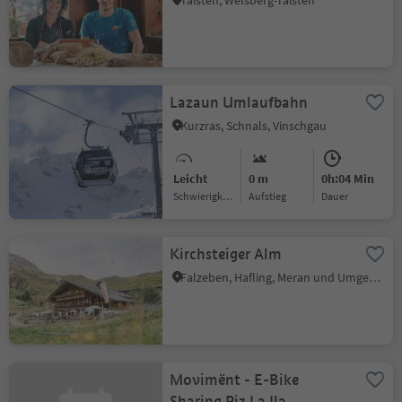
Taisten, Welsberg-Taisten
Lazaun Umlaufbahn
Kurzras, Schnals, Vinschgau
Leicht
0 m
0h:04 Min
Schwierigkeitsgrad
Aufstieg
Dauer
Kirchsteiger Alm
Falzeben, Hafling, Meran und Umgebung
Movimënt - E-Bike
Sharing Piz La Ila