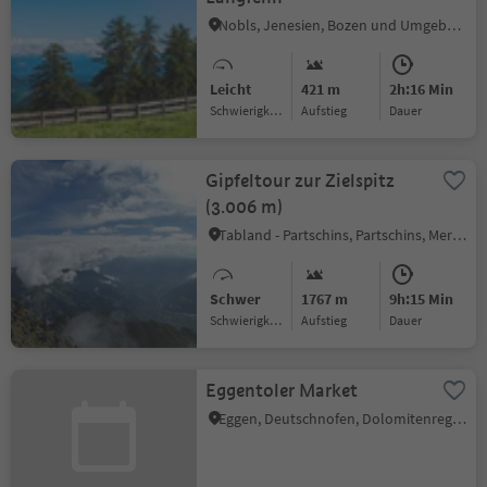
Nobls, Jenesien, Bozen und Umgebung
Leicht
421 m
2h:16 Min
Schwierigkeitsgrad
Aufstieg
Dauer
Gipfeltour zur Zielspitz
(3.006 m)
Tabland - Partschins, Partschins, Meran und Umgebung
Schwer
1767 m
9h:15 Min
Schwierigkeitsgrad
Aufstieg
Dauer
Eggentoler Market
Eggen, Deutschnofen, Dolomitenregion Eggental