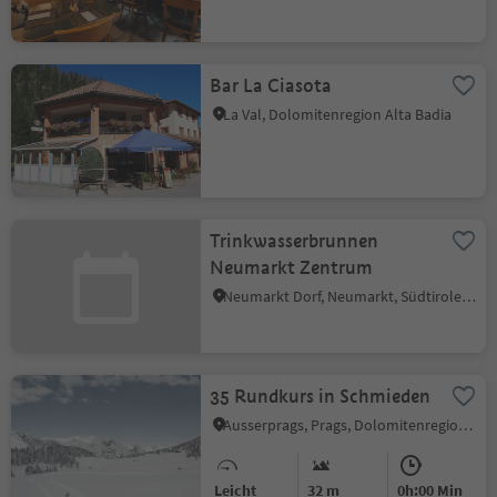
Bar La Ciasota
La Val, Dolomitenregion Alta Badia
Trinkwasserbrunnen
Neumarkt Zentrum
Neumarkt Dorf, Neumarkt, Südtiroler Weinstraße
35 Rundkurs in Schmieden
Ausserprags, Prags, Dolomitenregion 3 Zinnen
Leicht
32 m
0h:00 Min