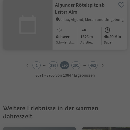
Algunder Rötelspitz ab
Leiter Alm
Vellau, Algund, Meran und Umgebung
Schwer
1326 m
4h:50 Min
Schwierigkeitsgrad
Aufstieg
Dauer
1
2
...
...
1
289
290
291
462
3
4
8671 - 8700 von 13847 Ergebnissen
5
6
7
8
9
Weitere Erlebnisse in der warmen
10
11
Jahreszeit
12
13