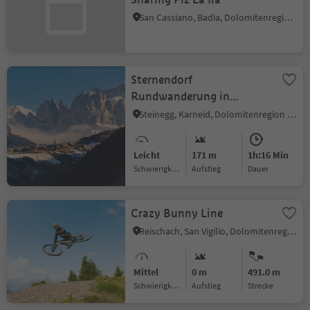
San Cassiano, Badia, Dolomitenregion Alta Badia
Sternendorf
Rundwanderung in
Steinegg im Winter
Steinegg, Karneid, Dolomitenregion Eggental
Leicht
171 m
1h:16 Min
Schwierigkeitsgrad
Aufstieg
Dauer
Crazy Bunny Line
Reischach, San Vigilio, Dolomitenregion Kronplatz
Mittel
0 m
491.0 m
Schwierigkeitsgrad
Aufstieg
Strecke