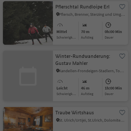
Pflerschtal Rundloipe Erl
Pflersch, Brenner, Sterzing und Umgebung
Mittel
70 m
0h:00 Min
Schwierigkeitsgrad
Aufstieg
Dauer
Winter-Rundwanderung:
Gustav Mahler
Kandellen-Frondeigen-Stadlern, Toblach, Dolomitenregion 3 Zinnen
Leicht
46 m
1h:00 Min
Schwierigkeitsgrad
Aufstieg
Dauer
Traube Wirtshaus
St. Ulrich/Urtijëi, St.Ulrich, Dolomitenregion Gröden