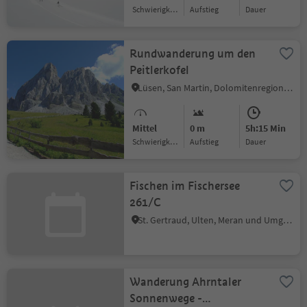
Schwierigkeitsgrad
Aufstieg
Dauer
Rundwanderung um den
Peitlerkofel
Lüsen, San Martin, Dolomitenregion Kronplatz
Mittel
0 m
5h:15 Min
Schwierigkeitsgrad
Aufstieg
Dauer
Fischen im Fischersee
261/C
St. Gertraud, Ulten, Meran und Umgebung
Wanderung Ahrntaler
Sonnenwege -