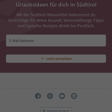
36
Urlaubsideen für dich in Südtirol
37
38
Mit der Südtirol-Newsletter bekommst du
39
Vorschläge für deine Auszeit, Veranstaltungs-Tipps
40
41
und typische Rezepte direkt ins Postfach.
42
43
44
E-Mail Adresse
45
46
47
Jetzt anmelden
48
49
50
51
52
53
54
55
56
57
58
Sprache: Deutsch