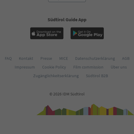
59
60
61
Südtirol Guide App
62
63
64
65
66
67
68
FAQ
Kontakt
Presse
MICE
Datenschutzerklärung
AGB
69
Impressum
Cookie Policy
Film commission
Über uns
70
71
Zugänglichkeitserklärung
Südtirol B2B
72
73
74
© 2026 IDM Südtirol
75
76
77
78
79
80