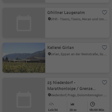
Gfrillner Laugenalm
Gfrill - Tisens, Tisens, Meran und Umgebung
Kellerei Girlan
Girlan, Eppan an der Weinstraße, Südtiroler Weinstraße
25 Niederdorf -
Marathonloipe / Grenze
Toblach bis Grenze Prags
Niederdorf, Prags, Dolomitenregion 3 Zinnen
Leicht
28 m
0h:00 Min