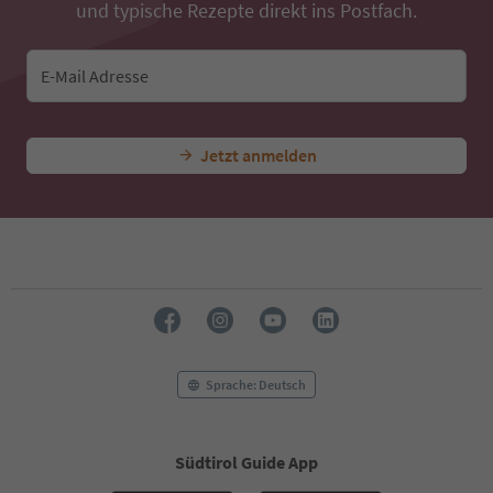
39
und typische Rezepte direkt ins Postfach.
40
41
42
E-Mail Adresse
43
44
45
Jetzt anmelden
46
47
48
49
50
51
52
53
54
55
56
Sprache: Deutsch
57
58
59
Südtirol Guide App
60
61