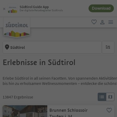
Südtirol Guide App
Download
Der digitale Reisebegleiter Südtirols
men
favorit
user lin
Südtirol
keine ak
Erlebnisse in Südtirol
Erlebe Südtirol in all seinen Facetten. Von spannenden Aktivität
bis hin zu erholsamen Wellnessmomenten – entdecke die schöns
13847
Ergebnisse
Brunnen Schlossoir
Taufers i. M.