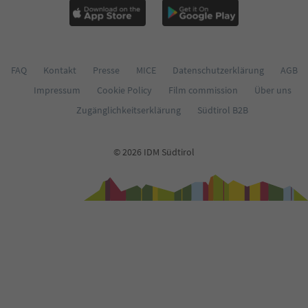
62
63
64
65
66
FAQ
Kontakt
Presse
MICE
Datenschutzerklärung
AGB
67
Impressum
Cookie Policy
Film commission
Über uns
68
69
Zugänglichkeitserklärung
Südtirol B2B
70
71
72
© 2026 IDM Südtirol
73
74
75
76
77
78
79
80
81
82
83