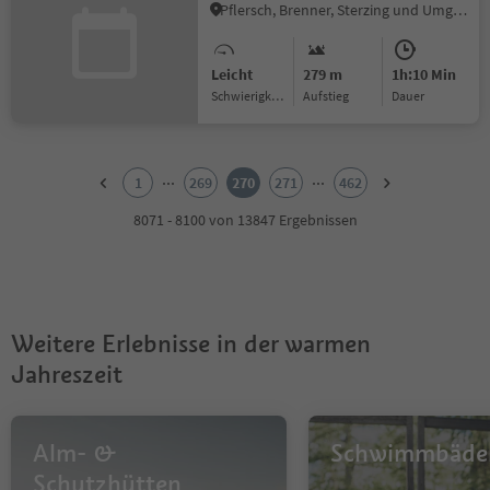
Pflersch, Brenner, Sterzing und Umgebung
Leicht
279 m
1h:10 Min
Schwierigkeitsgrad
Aufstieg
Dauer
1
2
...
...
1
269
270
271
462
3
4
8071 - 8100 von 13847 Ergebnissen
5
6
7
8
9
Weitere Erlebnisse in der warmen
10
11
Jahreszeit
12
13
14
Alm- &
Schwimmbäde
15
16
Schutzhütten