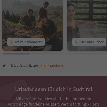
17
18
19
20
21
22
23
24
25
Jetzt loswandern
Hier abtauchen
26
27
28
29
30
Erlebnisse & Events
Alle Erlebnisse
31
32
33
34
Urlaubsideen für dich in Südtirol
35
36
37
Mit der Südtirol-Newsletter bekommst du
38
Vorschläge für deine Auszeit, Veranstaltungs-Tipps