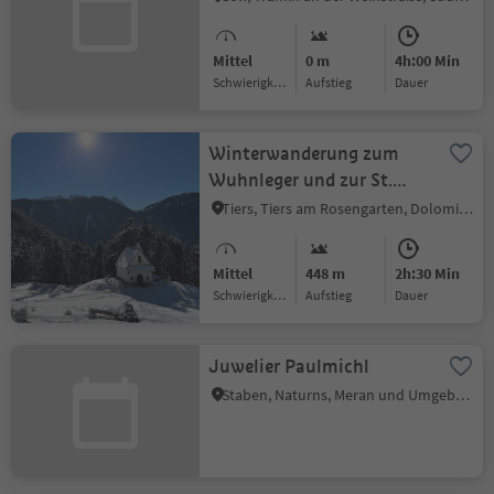
Mittel
0 m
4h:00 Min
Schwierigkeitsgrad
Aufstieg
Dauer
Winterwanderung zum
Wuhnleger und zur St.
Sebastian Kapelle
Tiers, Tiers am Rosengarten, Dolomitenregion Seiser Alm
Mittel
448 m
2h:30 Min
Schwierigkeitsgrad
Aufstieg
Dauer
Juwelier Paulmichl
Staben, Naturns, Meran und Umgebung