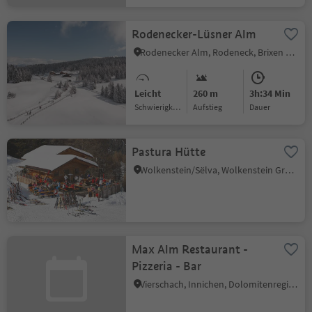
Rodenecker-Lüsner Alm
Rodenecker Alm, Rodeneck, Brixen und Umgebung
Leicht
260 m
3h:34 Min
Schwierigkeitsgrad
Aufstieg
Dauer
Pastura Hütte
Wolkenstein/Sëlva, Wolkenstein Gröden, Dolomitenregion Gröden
Max Alm Restaurant -
Pizzeria - Bar
Vierschach, Innichen, Dolomitenregion 3 Zinnen