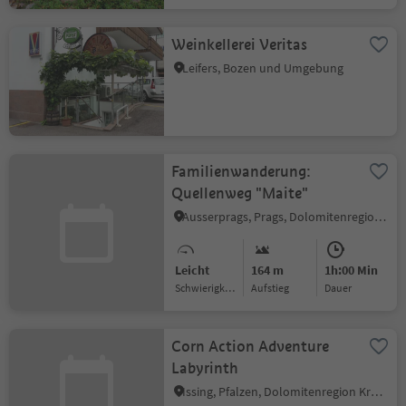
Weinkellerei Veritas
Leifers, Bozen und Umgebung
Familienwanderung:
Quellenweg "Maite"
Ausserprags, Prags, Dolomitenregion 3 Zinnen
Leicht
164 m
1h:00 Min
Schwierigkeitsgrad
Aufstieg
Dauer
Corn Action Adventure
Labyrinth
Issing, Pfalzen, Dolomitenregion Kronplatz