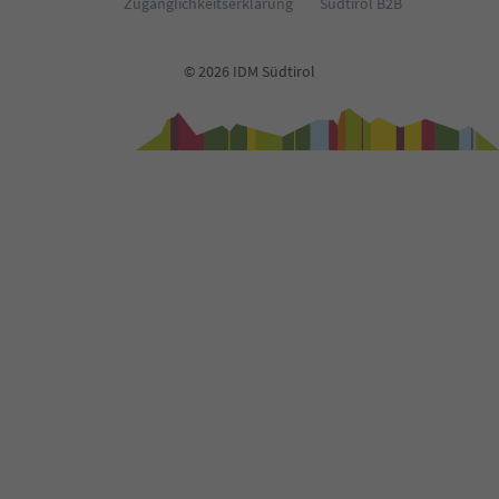
71
Zugänglichkeitserklärung
Südtirol B2B
72
73
74
© 2026 IDM Südtirol
75
76
77
78
79
80
81
82
83
84
85
86
87
88
89
90
91
92
93