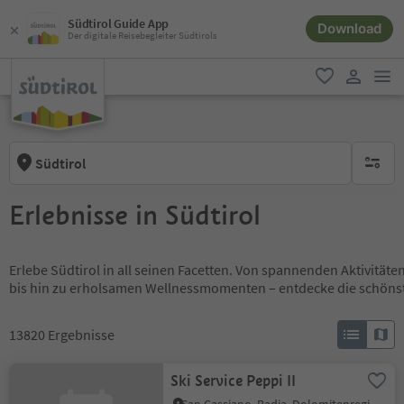
Südtirol Guide App
Download
Der digitale Reisebegleiter Südtirols
men
favorit
user lin
Südtirol
keine ak
Erlebnisse in Südtirol
Erlebe Südtirol in all seinen Facetten. Von spannenden Aktivität
bis hin zu erholsamen Wellnessmomenten – entdecke die schöns
13820
Ergebnisse
Ski Service Peppi II