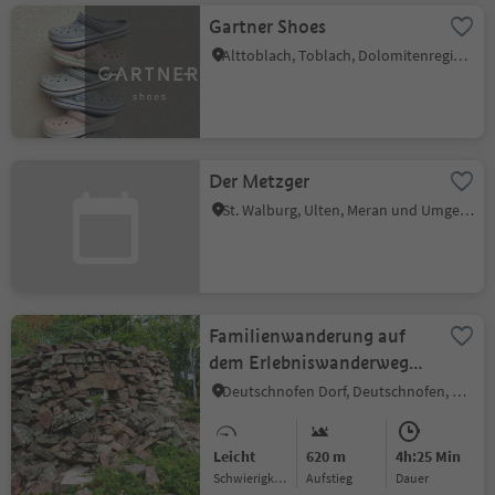
Gartner Shoes
Alttoblach, Toblach, Dolomitenregion 3 Zinnen
Der Metzger
St. Walburg, Ulten, Meran und Umgebung
Familienwanderung auf
dem Erlebniswanderweg
"Kirchsteig" zur
Deutschnofen Dorf, Deutschnofen, Dolomitenregion Eggental
Urzeitsiedlung Enzbirch
Leicht
620 m
4h:25 Min
Schwierigkeitsgrad
Aufstieg
Dauer