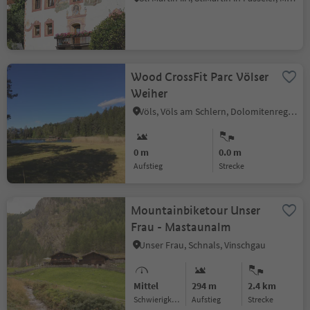
Wood CrossFit Parc Völser
Weiher
Völs, Völs am Schlern, Dolomitenregion Seiser Alm
0 m
0.0 m
Aufstieg
Strecke
Mountainbiketour Unser
Frau - Mastaunalm
Unser Frau, Schnals, Vinschgau
Mittel
294 m
2.4 km
Schwierigkeitsgrad
Aufstieg
Strecke