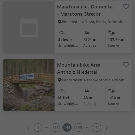
Maratona dles Dolomites
- Maratona Strecke
Wolkenstein/Sëlva, Badia, Dolomitenregion Alta Badia
Schwer
5121 m
137.9 km
Schwierigkeitsgrad
Aufstieg
Strecke
Mountainbike Area
Antholz Niedertal
Niederrasen, Rasen-Antholz, Dolomitenregion Kronplatz
Mittel
48 m
1.5 km
Schwierigkeitsgrad
Aufstieg
Strecke
1
2
...
...
1
143
144
145
461
3