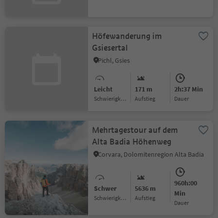
Höfewanderung im
Gsiesertal
Pichl, Gsies
Leicht
171 m
2h:37 Min
Schwierigkeitsgrad
Aufstieg
Dauer
Mehrtagestour auf dem
Alta Badia Höhenweg
Corvara, Dolomitenregion Alta Badia
960h:00
Schwer
5636 m
Min
Schwierigkeitsgrad
Aufstieg
Dauer