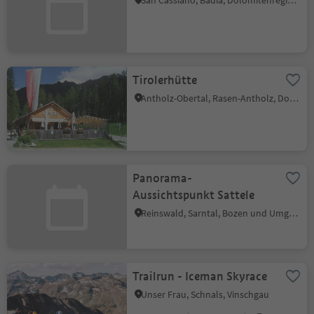
San Cassiano, Badia, Dolomitenregion Alta Badia
Tirolerhütte
Antholz-Obertal, Rasen-Antholz, Dolomitenregion Kronplatz
Panorama-
Aussichtspunkt Sattele
Reinswald, Sarntal, Bozen und Umgebung
Trailrun - Iceman Skyrace
Unser Frau, Schnals, Vinschgau