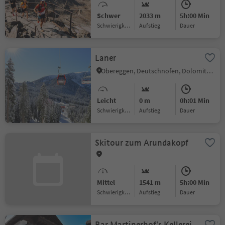
Schwer
2033 m
5h:00 Min
Schwierigkeitsgrad
Aufstieg
Dauer
Laner
Obereggen, Deutschnofen, Dolomitenregion Eggental
Leicht
0 m
0h:01 Min
Schwierigkeitsgrad
Aufstieg
Dauer
Skitour zum Arundakopf
Mittel
1541 m
5h:00 Min
Schwierigkeitsgrad
Aufstieg
Dauer
Bar Martinerhof's Kellerei