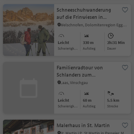
Schneeschuhwanderung
auf die Frinwiesen in
Karersee
Welschnofen, Dolomitenregion Eggental
Leicht
330 m
2h:31 Min
Schwierigkeitsgrad
Aufstieg
Dauer
Familienradtour von
Schlanders zum
Fischerteich Goldrain
Laas, Vinschgau
Leicht
60 m
5.5 km
Schwierigkeitsgrad
Aufstieg
Strecke
Malerhaus in St. Martin
St. Martin i.P., St.Martin in Passeier, Meran und Umgebung