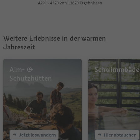
4
4291 - 4320 von 13820 Ergebnissen
5
6
7
8
9
Weitere Erlebnisse in der warmen
10
11
Jahreszeit
12
13
14
Alm- &
Schwimmbäde
15
16
Schutzhütten
17
18
19
20
21
22
23
24
25
Jetzt loswandern
Hier abtauchen
26