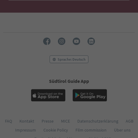
49
50
51
52
53
54
55
56
57
58
Sprache: Deutsch
59
60
61
Südtirol Guide App
62
63
64
65
66
67
68
FAQ
Kontakt
Presse
MICE
Datenschutzerklärung
AGB
69
Impressum
Cookie Policy
Film commission
Über uns
70