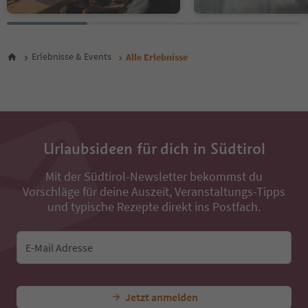
27
28
29
30
Erlebnisse & Events
Alle Erlebnisse
31
32
33
34
35
36
Urlaubsideen für dich in Südtirol
37
38
Mit der Südtirol-Newsletter bekommst du
39
Vorschläge für deine Auszeit, Veranstaltungs-Tipps
40
41
und typische Rezepte direkt ins Postfach.
42
43
44
E-Mail Adresse
45
46
47
Jetzt anmelden
48