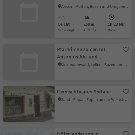
Versein, Mölten, Bozen und Umgebung
Leicht
268 m
1h:23 Min
Schwierigkeitsgrad
Aufstieg
Dauer
Pfarrkirche zu den hll.
Antonius Abt und
Nikolaus
Steinmannwald, Leifers, Bozen und Umgebung
Gemischtwaren Spitaler
Gand - Eppan, Eppan an der Weinstraße, Südtiroler Weinstraße
Höfewanderung in