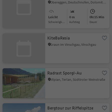
Obereggen, Deutschnofen, Dolomitenregion Eggental
Leicht
0 m
0h:15 Min
Schwierigkeitsgrad
Aufstieg
Dauer
KiteBaResia
Graun im Vinschgau, Vinschgau
Radrast Sporgl-Au
Vilpian, Terlan, Südtiroler Weinstraße
Bergtour zur Riffelspitze