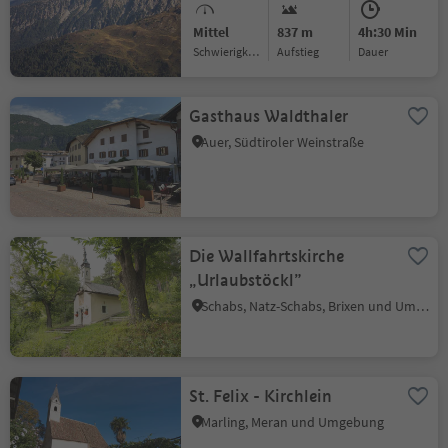
Mittel
837 m
4h:30 Min
Schwierigkeitsgrad
Aufstieg
Dauer
Gasthaus Waldthaler
Auer, Südtiroler Weinstraße
Die Wallfahrtskirche
„Urlaubstöckl”
Schabs, Natz-Schabs, Brixen und Umgebung
St. Felix - Kirchlein
Marling, Meran und Umgebung