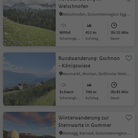
Welschnofen
Welschnofen, Dolomitenregion Eggental
Mittel
452 m
3h:25 Min
Schwierigkeitsgrad
Aufstieg
Dauer
Rundwanderung: Gschnon
- Königswiese
Neumarkt, Montan, Südtiroler Weinstraße
Schwer
700 m
3h:45 Min
Schwierigkeitsgrad
Aufstieg
Dauer
Winterwanderung zur
Sternwarte in Gummer
Steinegg, Karneid, Dolomitenregion Eggental