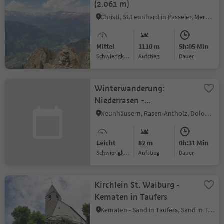
(2.061 m)
Christl, St.Leonhard in Passeier, Meran und Umgebung
Mittel
1110 m
5h:05 Min
Schwierigkeitsgrad
Aufstieg
Dauer
Winterwanderung:
Niederrasen -
Wasserwaldile - Oberrasen
Neunhäusern, Rasen-Antholz, Dolomitenregion Kronplatz
Leicht
82 m
0h:31 Min
Schwierigkeitsgrad
Aufstieg
Dauer
Kirchlein St. Walburg -
Kematen in Taufers
Kematen - Sand in Taufers, Sand in Taufers, Ahrntal