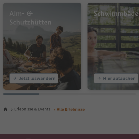
13
14
Alm- &
Schwimmbäde
15
16
Schutzhütten
17
18
19
20
21
22
23
24
25
Jetzt loswandern
Hier abtauchen
26
27
28
29
30
Erlebnisse & Events
Alle Erlebnisse
31
32
33
34
35