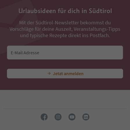
36
Urlaubsideen für dich in Südtirol
37
38
Mit der Südtirol-Newsletter bekommst du
39
Vorschläge für deine Auszeit, Veranstaltungs-Tipps
40
41
und typische Rezepte direkt ins Postfach.
42
43
44
E-Mail Adresse
45
46
47
Jetzt anmelden
48
49
50
51
52
53
54
55
56
57