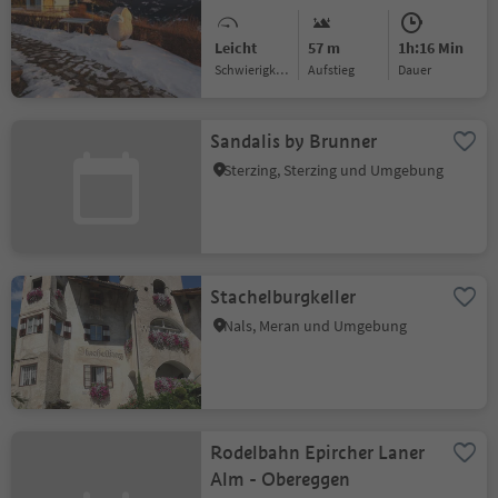
Leicht
57 m
1h:16 Min
Schwierigkeitsgrad
Aufstieg
Dauer
Sandalis by Brunner
Sterzing, Sterzing und Umgebung
Stachelburgkeller
Nals, Meran und Umgebung
Rodelbahn Epircher Laner
Alm - Obereggen