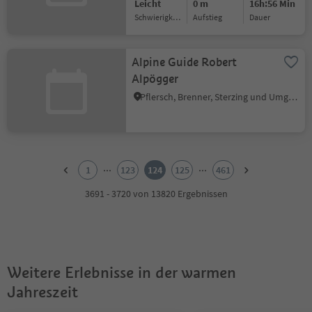
Leicht
0 m
16h:56 Min
Schwierigkeitsgrad
Aufstieg
Dauer
Alpine Guide Robert
Alpögger
Pflersch, Brenner, Sterzing und Umgebung
1
2
...
...
1
123
124
125
461
3
4
3691 - 3720 von 13820 Ergebnissen
5
6
7
8
9
Weitere Erlebnisse in der warmen
10
11
Jahreszeit
12