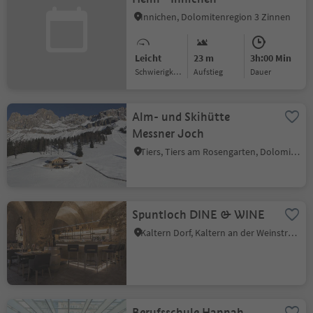
Innichen, Dolomitenregion 3 Zinnen
Leicht
23 m
3h:00 Min
Schwierigkeitsgrad
Aufstieg
Dauer
Alm- und Skihütte
Messner Joch
Tiers, Tiers am Rosengarten, Dolomitenregion Seiser Alm
Spuntloch DINE & WINE
Kaltern Dorf, Kaltern an der Weinstraße, Südtiroler Weinstraße
Berufsschule Hannah