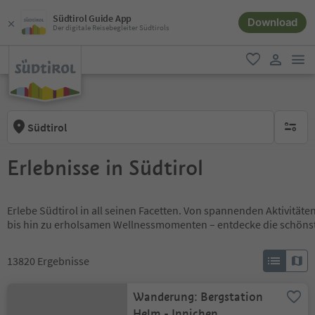
Südtirol Guide App
Download
Der digitale Reisebegleiter Südtirols
men
favorit
user lin
Südtirol
keine ak
Erlebnisse in Südtirol
Erlebe Südtirol in all seinen Facetten. Von spannenden Aktivität
bis hin zu erholsamen Wellnessmomenten – entdecke die schöns
13820
Ergebnisse
Wanderung: Bergstation
Helm - Innichen