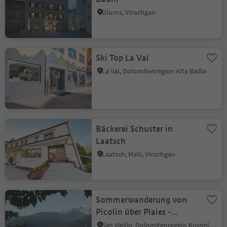
Glurns, Vinschgau
Ski Top La Val
La Val, Dolomitenregion Alta Badia
Bäckerei Schuster in
Laatsch
Laatsch, Mals, Vinschgau
Sommerwanderung von
Picolin über Plaies -
Longega und zurück
San Vigilio, Dolomitenregion Kronplatz