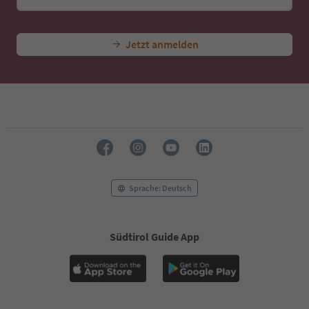
45
46
47
Jetzt anmelden
48
49
50
51
52
53
54
55
56
57
58
Sprache: Deutsch
59
60
61
Südtirol Guide App
62
63
64
65
66