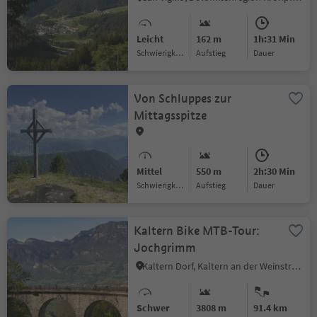
Leicht
162 m
1h:31 Min
Schwierigkeitsgrad
Aufstieg
Dauer
Von Schluppes zur
Mittagsspitze
Mittel
550 m
2h:30 Min
Schwierigkeitsgrad
Aufstieg
Dauer
Kaltern Bike MTB-Tour:
Jochgrimm
Kaltern Dorf, Kaltern an der Weinstraße, Südtiroler Weinstraße
Schwer
3808 m
91.4 km