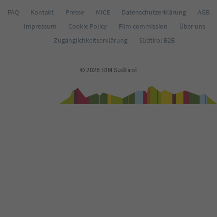
67
68
FAQ
Kontakt
Presse
MICE
Datenschutzerklärung
AGB
69
Impressum
Cookie Policy
Film commission
Über uns
70
71
Zugänglichkeitserklärung
Südtirol B2B
72
73
74
© 2026 IDM Südtirol
75
76
77
78
79
80
81
82
83
84
85
86
87
88
89