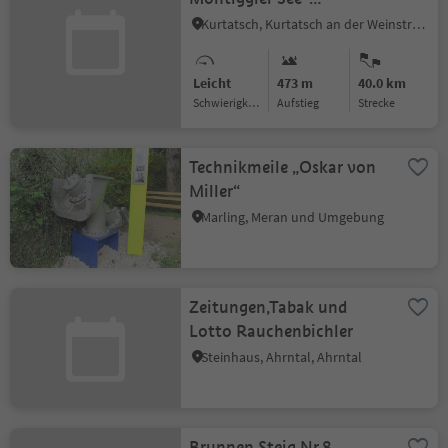
Kalterersee
Kurtatsch, Kurtatsch an der Weinstraße, Südtiroler Weinstraße
Leicht
473 m
40.0 km
Schwierigkeitsgrad
Aufstieg
Strecke
Technikmeile „Oskar von
Miller“
Marling, Meran und Umgebung
Zeitungen,Tabak und
Lotto Rauchenbichler
Steinhaus, Ahrntal, Ahrntal
Brunnen Steig Nr.8