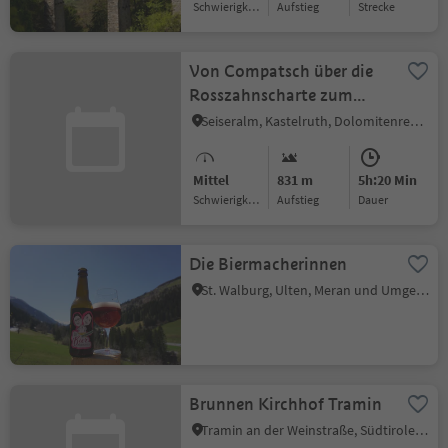
Schwierigkeitsgrad
Aufstieg
Strecke
Von Compatsch über die
Rosszahnscharte zum
Tierser Alpl
Seiseralm, Kastelruth, Dolomitenregion Seiser Alm
Mittel
831 m
5h:20 Min
Schwierigkeitsgrad
Aufstieg
Dauer
Die Biermacherinnen
St. Walburg, Ulten, Meran und Umgebung
Brunnen Kirchhof Tramin
Tramin an der Weinstraße, Südtiroler Weinstraße