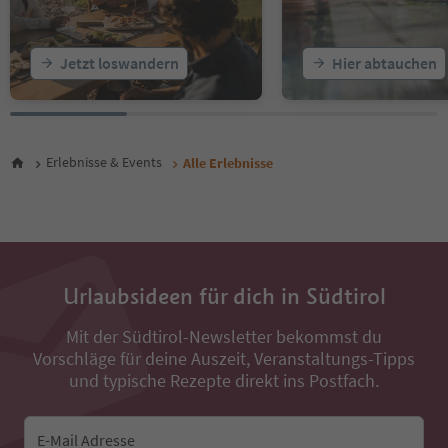
23
24
25
Jetzt loswandern
Hier abtauchen
26
27
28
29
30
Erlebnisse & Events
Alle Erlebnisse
31
32
33
34
35
36
Urlaubsideen für dich in Südtirol
37
38
Mit der Südtirol-Newsletter bekommst du
39
Vorschläge für deine Auszeit, Veranstaltungs-Tipps
40
41
und typische Rezepte direkt ins Postfach.
42
43
44
E-Mail Adresse