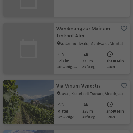
Wanderung zur Mair am
Tinkhof Alm
Außermühlwald, Mühlwald, Ahrntal
Leicht
335 m
1h:30 Min
Schwierigkeitsgrad
Aufstieg
Dauer
Via Vinum Venostis
Juval, Kastelbell-Tschars, Vinschgau
Mittel
258 m
2h:40 Min
Schwierigkeitsgrad
Aufstieg
Dauer