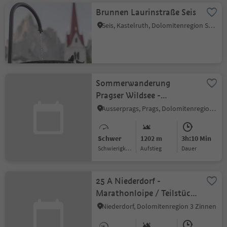
Brunnen Laurinstraße Seis
Seis, Kastelruth, Dolomitenregion Seiser Alm
Sommerwanderung
Pragser Wildsee -
Hochalpenkopf
Ausserprags, Prags, Dolomitenregion 3 Zinnen
Schwer
1202 m
3h:10 Min
Schwierigkeitsgrad
Aufstieg
Dauer
25 A Niederdorf -
Marathonloipe / Teilstück
Grabach bis Grenze
Niederdorf, Dolomitenregion 3 Zinnen
Toblach