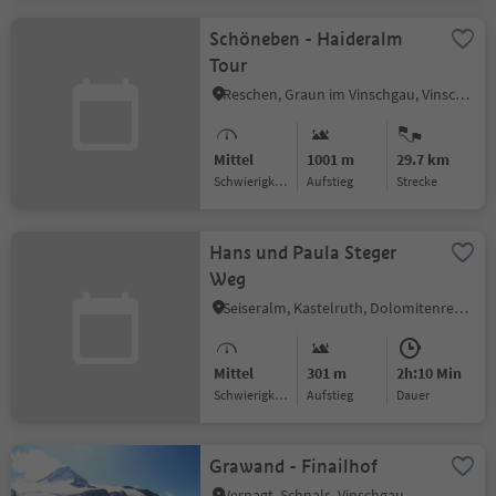
Schöneben - Haideralm
Tour
Reschen, Graun im Vinschgau, Vinschgau
Mittel
1001 m
29.7 km
Schwierigkeitsgrad
Aufstieg
Strecke
Hans und Paula Steger
Weg
Seiseralm, Kastelruth, Dolomitenregion Seiser Alm
Mittel
301 m
2h:10 Min
Schwierigkeitsgrad
Aufstieg
Dauer
Grawand - Finailhof
Vernagt, Schnals, Vinschgau