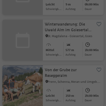
Leicht
9 m
0h:00 Min
Schwierigkeitsgrad
Aufstieg
Dauer
Winterwanderung: Die
Uwald Alm im Gsiesertal
2042 m
St. Magdalena - Gsiesertal, Gsies
Mittel
577 m
2h:00 Min
Schwierigkeitsgrad
Aufstieg
Dauer
Von der Grube zur
Reseggeralm
Prenn, Schenna, Meran und Umgebung
Leicht
250 m
2h:00 Min
Schwierigkeitsgrad
Aufstieg
Dauer