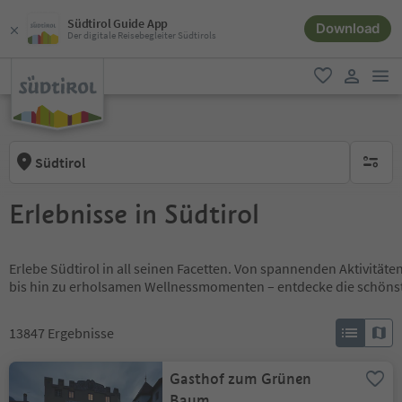
Südtirol Guide App
Download
Der digitale Reisebegleiter Südtirols
men
favorit
user lin
Südtirol
keine ak
Erlebnisse in Südtirol
Erlebe Südtirol in all seinen Facetten. Von spannenden Aktivität
bis hin zu erholsamen Wellnessmomenten – entdecke die schöns
13847
Ergebnisse
Gasthof zum Grünen
Baum