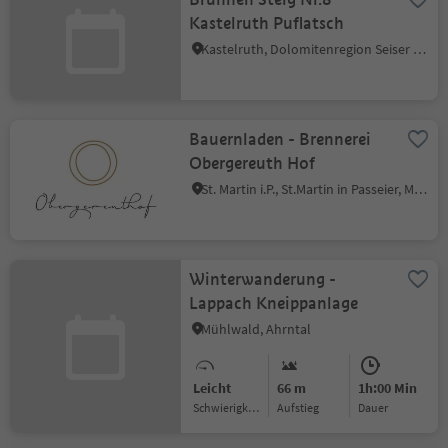
Kastelruth Puflatsch
Kastelruth, Dolomitenregion Seiser Alm
Bauernladen - Brennerei
Obergereuth Hof
St. Martin i.P., St.Martin in Passeier, Meran und Umgebung
Winterwanderung -
Lappach Kneippanlage
Mühlwald, Ahrntal
Leicht
66 m
1h:00 Min
Schwierigkeitsgrad
Aufstieg
Dauer