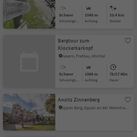
Schwer
1048 m
10.4 km
Schwierigkeitsgrad
Aufstieg
Strecke
Bergtour zum
Klockerkarkopf
Kasern, Prettau, Ahrntal
Schwer
1888 m
7h:57 Min
Schwierigkeitsgrad
Aufstieg
Dauer
Ansitz Zinnenberg
Eppan Berg, Eppan an der Weinstraße, Südtiroler Weinstraße