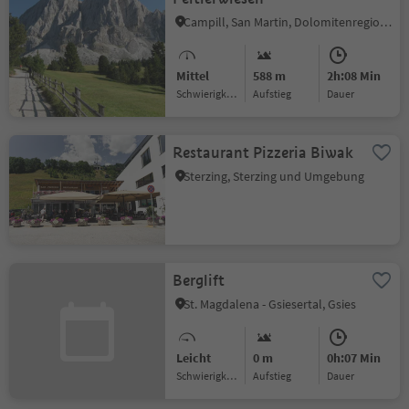
Campill, San Martin, Dolomitenregion Kronplatz
Mittel
588 m
2h:08 Min
Schwierigkeitsgrad
Aufstieg
Dauer
Restaurant Pizzeria Biwak
Sterzing, Sterzing und Umgebung
Berglift
St. Magdalena - Gsiesertal, Gsies
Leicht
0 m
0h:07 Min
Schwierigkeitsgrad
Aufstieg
Dauer