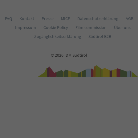
66
67
68
FAQ
Kontakt
Presse
MICE
Datenschutzerklärung
AGB
69
Impressum
Cookie Policy
Film commission
Über uns
70
71
Zugänglichkeitserklärung
Südtirol B2B
72
73
74
© 2026 IDM Südtirol
75
76
77
78
79
80
81
82
83
84
85
86
87