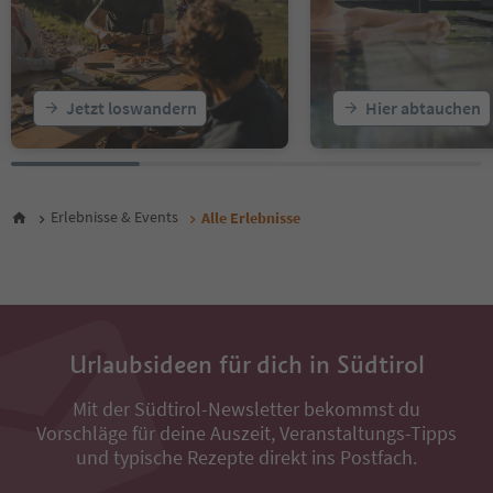
21
22
23
24
25
Jetzt loswandern
Hier abtauchen
26
27
28
29
30
Erlebnisse & Events
Alle Erlebnisse
31
32
33
34
35
36
Urlaubsideen für dich in Südtirol
37
38
Mit der Südtirol-Newsletter bekommst du
39
Vorschläge für deine Auszeit, Veranstaltungs-Tipps
40
41
und typische Rezepte direkt ins Postfach.
42