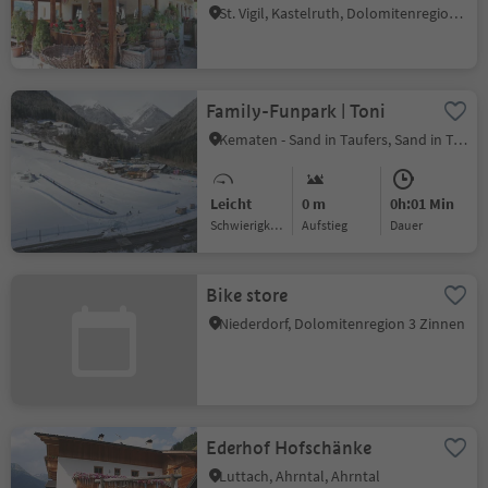
St. Vigil, Kastelruth, Dolomitenregion Seiser Alm
Family-Funpark | Toni
Kematen - Sand in Taufers, Sand in Taufers, Ahrntal
Leicht
0 m
0h:01 Min
Schwierigkeitsgrad
Aufstieg
Dauer
Bike store
Niederdorf, Dolomitenregion 3 Zinnen
Ederhof Hofschänke
Luttach, Ahrntal, Ahrntal