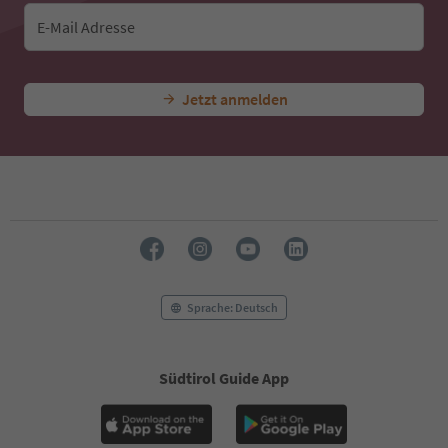
43
44
E-Mail Adresse
45
46
47
Jetzt anmelden
48
49
50
51
52
53
54
55
56
57
58
Sprache: Deutsch
59
60
61
Südtirol Guide App
62
63
64
65