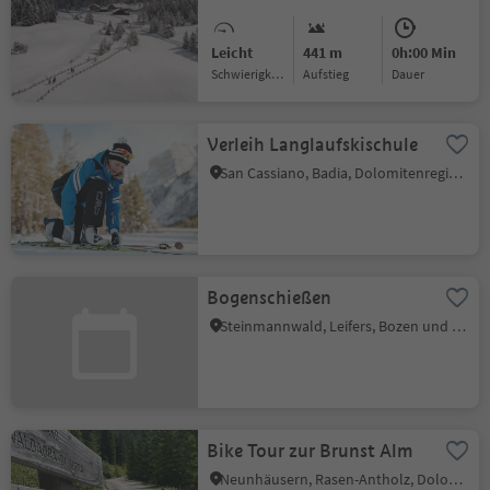
Leicht
441 m
0h:00 Min
Schwierigkeitsgrad
Aufstieg
Dauer
Verleih Langlaufskischule
San Cassiano, Badia, Dolomitenregion Alta Badia
Bogenschießen
Steinmannwald, Leifers, Bozen und Umgebung
Bike Tour zur Brunst Alm
Neunhäusern, Rasen-Antholz, Dolomitenregion Kronplatz