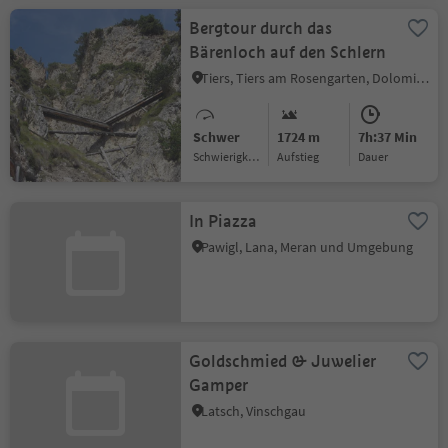
Bergtour durch das
Bärenloch auf den Schlern
Tiers, Tiers am Rosengarten, Dolomitenregion Seiser Alm
Schwer
1724 m
7h:37 Min
Schwierigkeitsgrad
Aufstieg
Dauer
In Piazza
Pawigl, Lana, Meran und Umgebung
Goldschmied & Juwelier
Gamper
Latsch, Vinschgau