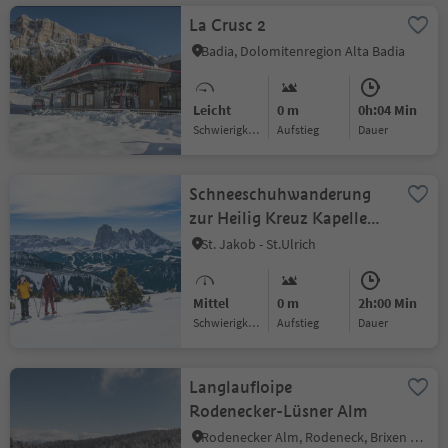
La Crusc 2
Badia, Dolomitenregion Alta Badia
Leicht
0 m
0h:04 Min
Schwierigkeitsgrad
Aufstieg
Dauer
Schneeschuhwanderung
zur Heilig Kreuz Kapelle
auf Raschötz
St. Jakob - St.Ulrich
Mittel
0 m
2h:00 Min
Schwierigkeitsgrad
Aufstieg
Dauer
Langlaufloipe
Rodenecker-Lüsner Alm
Rodenecker Alm, Rodeneck, Brixen und Umgebung