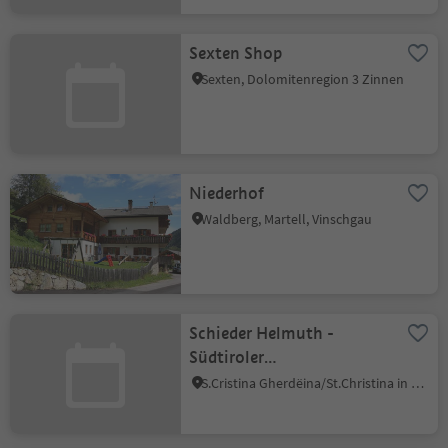
Sexten Shop
Sexten, Dolomitenregion 3 Zinnen
Niederhof
Waldberg, Martell, Vinschgau
Schieder Helmuth -
Südtiroler
Wanderleiter/Wanderführer
S.Cristina Gherdëina/St.Christina in Gröden, St.Christina in Gröden, Dolomitenregion Gröden