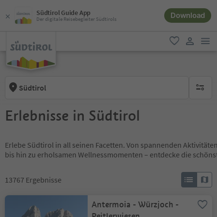
Südtirol Guide App
Download
Der digitale Reisebegleiter Südtirols
men
favorit
user lin
Südtirol
keine ak
Erlebnisse in Südtirol
Erlebe Südtirol in all seinen Facetten. Von spannenden Aktivität
bis hin zu erholsamen Wellnessmomenten – entdecke die schöns
13767
Ergebnisse
Antermoia - Würzjoch -
Peitlerwiesen