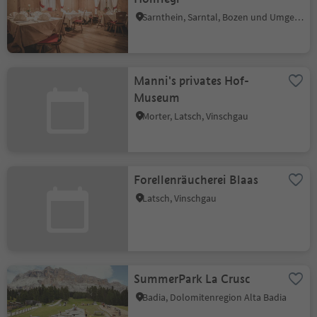
Sarnthein, Sarntal, Bozen und Umgebung
Manni's privates Hof-
Museum
Morter, Latsch, Vinschgau
Forellenräucherei Blaas
Latsch, Vinschgau
SummerPark La Crusc
Badia, Dolomitenregion Alta Badia