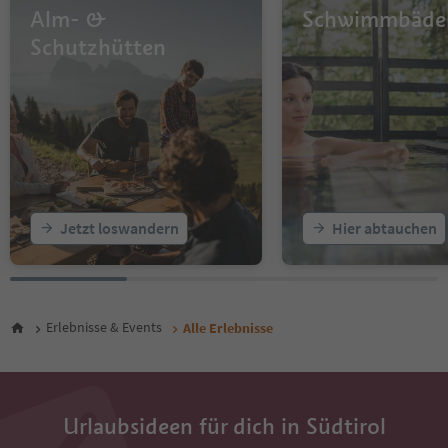
14
Alm- &
Schwimmbäde
15
16
Schutzhütten
17
18
19
20
21
22
23
24
25
Jetzt loswandern
Hier abtauchen
26
27
28
29
30
Erlebnisse & Events
Alle Erlebnisse
31
32
33
34
Urlaubsideen für dich in Südtirol
35
36