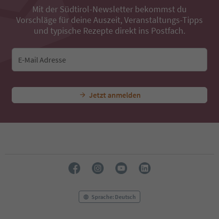
37
Mit der Südtirol-Newsletter bekommst du
38
Vorschläge für deine Auszeit, Veranstaltungs-Tipps
39
und typische Rezepte direkt ins Postfach.
40
41
42
E-Mail Adresse
43
44
45
Jetzt anmelden
46
47
48
49
50
51
52
53
54
55
56
Sprache: Deutsch
57
58