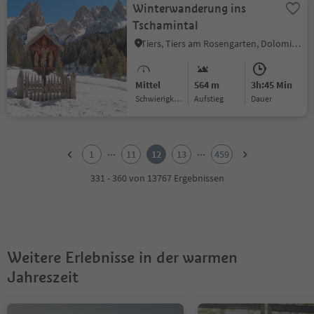
Winterwanderung ins
Tschamintal
Tiers, Tiers am Rosengarten, Dolomitenregion Seiser Alm
Mittel
564 m
3h:45 Min
Schwierigkeitsgrad
Aufstieg
Dauer
1
2
...
...
1
11
12
13
459
3
4
331 - 360 von 13767 Ergebnissen
5
6
7
8
9
Weitere Erlebnisse in der warmen
10
11
Jahreszeit
12
13