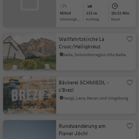
Mittel
231 m
1h:31 Min
Schwierigkeitsgrad
Aufstieg
Dauer
Wallfahrtskirche La
Crusc/Heiligkreuz
Badia, Dolomitenregion Alta Badia
Bäckerei SCHMIEDL -
s'Brezl
Pawigl, Lana, Meran und Umgebung
Rundwanderung am
Flaner Jöchl