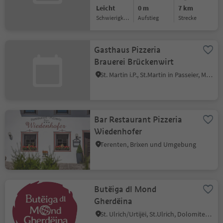
Leicht
0 m
7 km
Schwierigkeitsgrad
Aufstieg
Strecke
Gasthaus Pizzeria
Brauerei Brückenwirt
St. Martin i.P., St.Martin in Passeier, Meran und Umgebung
Bar Restaurant Pizzeria
Wiedenhofer
Terenten, Brixen und Umgebung
Butëiga dl Mond
Gherdëina
St. Ulrich/Urtijëi, St.Ulrich, Dolomitenregion Gröden