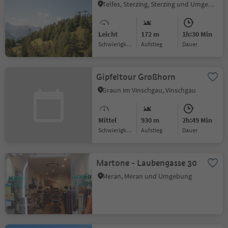
Telfes, Sterzing, Sterzing und Umgebung
Leicht
172 m
1h:30 Min
Schwierigkeitsgrad
Aufstieg
Dauer
Gipfeltour Großhorn
Graun im Vinschgau, Vinschgau
Mittel
930 m
2h:49 Min
Schwierigkeitsgrad
Aufstieg
Dauer
Martone - Laubengasse 30
Meran, Meran und Umgebung