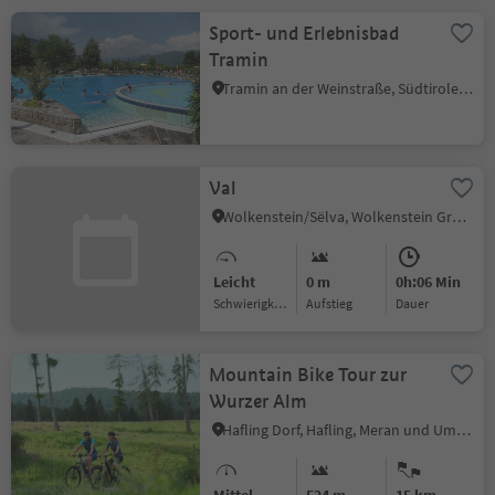
Sport- und Erlebnisbad
Tramin
Tramin an der Weinstraße, Südtiroler Weinstraße
Val
Wolkenstein/Sëlva, Wolkenstein Gröden, Dolomitenregion Gröden
Leicht
0 m
0h:06 Min
Schwierigkeitsgrad
Aufstieg
Dauer
Mountain Bike Tour zur
Wurzer Alm
Hafling Dorf, Hafling, Meran und Umgebung