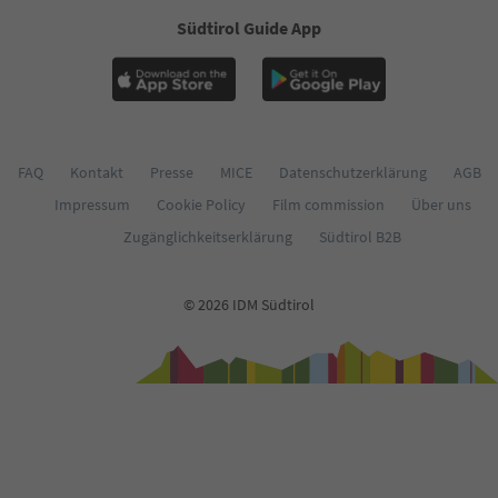
59
Südtirol Guide App
60
61
62
63
64
65
66
FAQ
Kontakt
Presse
MICE
Datenschutzerklärung
AGB
67
Impressum
Cookie Policy
Film commission
Über uns
68
69
Zugänglichkeitserklärung
Südtirol B2B
70
71
72
© 2026 IDM Südtirol
73
74
75
76
77
78
79
80
81