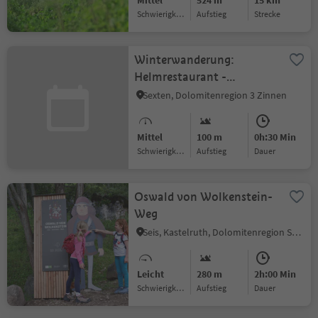
Mittel
524 m
15 km
Schwierigkeitsgrad
Aufstieg
Strecke
Winterwanderung:
Helmrestaurant -
Hahnspielhütte
Sexten, Dolomitenregion 3 Zinnen
Mittel
100 m
0h:30 Min
Schwierigkeitsgrad
Aufstieg
Dauer
Oswald von Wolkenstein-
Weg
Seis, Kastelruth, Dolomitenregion Seiser Alm
Leicht
280 m
2h:00 Min
Schwierigkeitsgrad
Aufstieg
Dauer