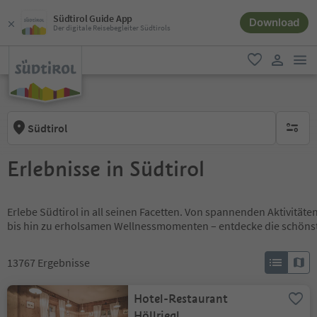
Südtirol Guide App
Download
Der digitale Reisebegleiter Südtirols
men
favorit
user lin
Südtirol
keine ak
Erlebnisse in Südtirol
Erlebe Südtirol in all seinen Facetten. Von spannenden Aktivität
bis hin zu erholsamen Wellnessmomenten – entdecke die schöns
13767
Ergebnisse
Hotel-Restaurant
Höllriegl