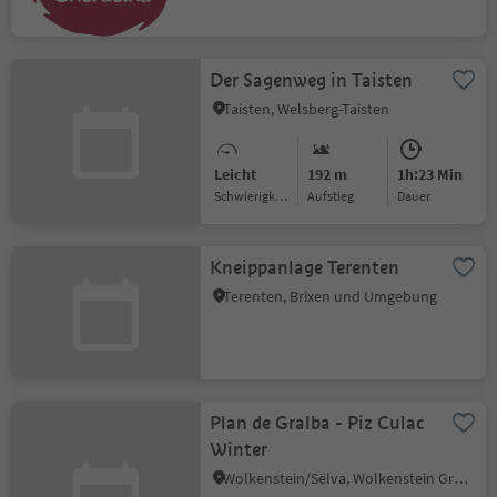
Der Sagenweg in Taisten
Taisten, Welsberg-Taisten
Leicht
192 m
1h:23 Min
Schwierigkeitsgrad
Aufstieg
Dauer
Kneippanlage Terenten
Terenten, Brixen und Umgebung
Plan de Gralba - Piz Culac
Winter
Wolkenstein/Sëlva, Wolkenstein Gröden, Dolomitenregion Gröden