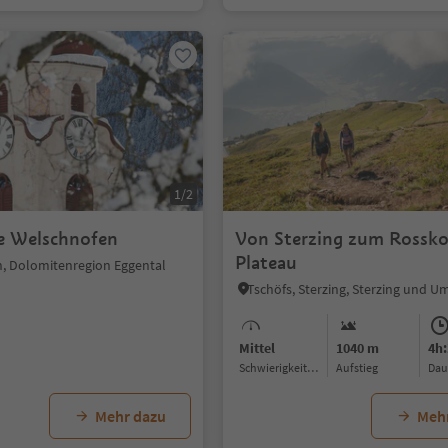
1/2
he Welschnofen
Von Sterzing zum Rossko
Plateau
, Dolomitenregion Eggental
Tschöfs, Sterzing, Sterzing und 
Mittel
1040 m
4h:
Schwierigkeitsgrad
Aufstieg
Da
Mehr dazu
Meh