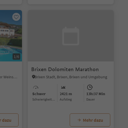
1/6
Brixen Dolomiten Marathon
Graun - Kurtatsch, Kurtatsch an der Weinstraße, Südtiroler Weinstraße
Brixen Stadt, Brixen, Brixen und Umgebung
Schwer
2421 m
13h:37 Min
Schwierigkeitsgrad
Aufstieg
Dauer
r dazu
Mehr dazu