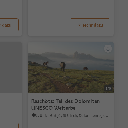
r dazu
Mehr dazu
1/6
Raschötz: Teil des Dolomiten –
UNESCO Welterbe
St. Ulrich/Urtijëi, St.Ulrich, Dolomitenregion Gröden