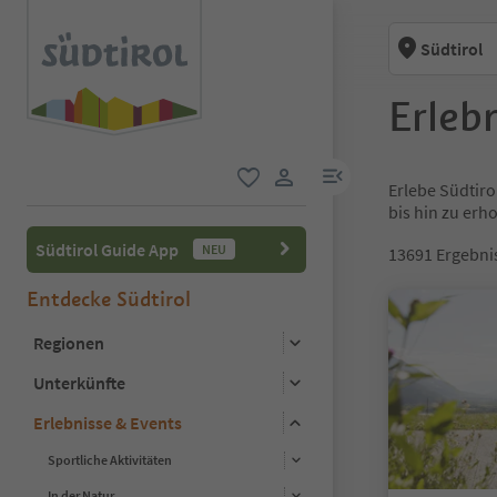
Südtirol
Erlebn
menu link
Erlebe Südtiro
favorit
user link
bis hin zu er
Südtirol Guide App
NEU
13691
Ergebni
Entdecke Südtirol
Regionen
Unterkünfte
Erlebnisse & Events
Sportliche Aktivitäten
In der Natur