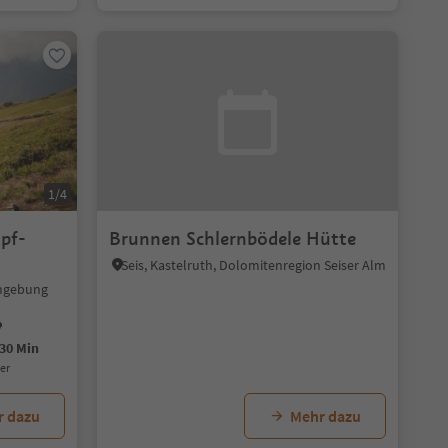
1/4
pf-
Brunnen Schlernbödele Hütte
Seis, Kastelruth, Dolomitenregion Seiser Alm
Umgebung
30 Min
uer
r dazu
Mehr dazu