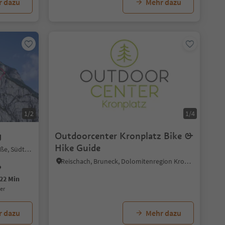
r dazu
Mehr dazu
1/2
1/4
g
Outdoorcenter Kronplatz Bike &
Hike Guide
Kurtinig, Margreid an der Weinstraße, Südtiroler Weinstraße
Reischach, Bruneck, Dolomitenregion Kronplatz
22 Min
uer
r dazu
Mehr dazu