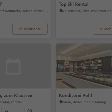
f
Top Ski Rental
Neumarkt Dorf, Neumarkt, Südtiroler Weinstraße
Mehr dazu
Meh
g zum Klaussee
Konditorei Pöhl
hrntal, Ahrntal
Meran, Meran und Umgebung