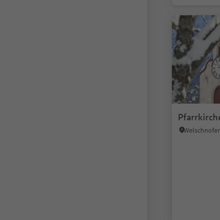
Pfarrkirc
Welschnofen