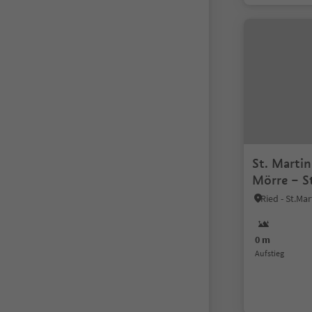
St. Martin
Mörre – S
0 m
Aufstieg