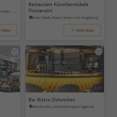
Restaurant Künstlerstübele
Finsterwirt
Wolkenstein/Sëlva, Wolkenstein Gröden, Dolomitenregion Gröden
Brixen Stadt, Brixen, Brixen und Umgebung
r dazu
Mehr dazu
1/7
1/17
Bar Bistro Dolomiten
Welschnofen, Dolomitenregion Eggental