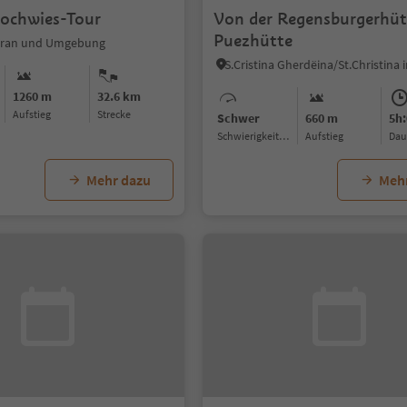
ochwies-Tour
Von der Regensburgerhüt
Puezhütte
eran und Umgebung
1260 m
32.6 km
Aufstieg
Strecke
Schwer
660 m
5h:
Schwierigkeitsgrad
Aufstieg
Da
Mehr dazu
Meh