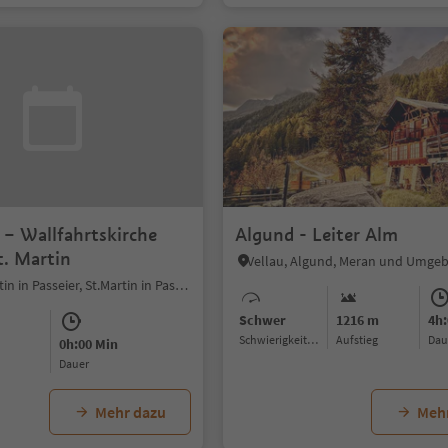
 – Wallfahrtskirche
Algund - Leiter Alm
t. Martin
Vellau, Algund, Meran und Umge
Ried - St.Martin in Passeier, St.Martin in Passeier, Meran und Umgebung
Schwer
1216 m
4h:
Schwierigkeitsgrad
Aufstieg
Da
0h:00 Min
Dauer
Mehr dazu
Meh