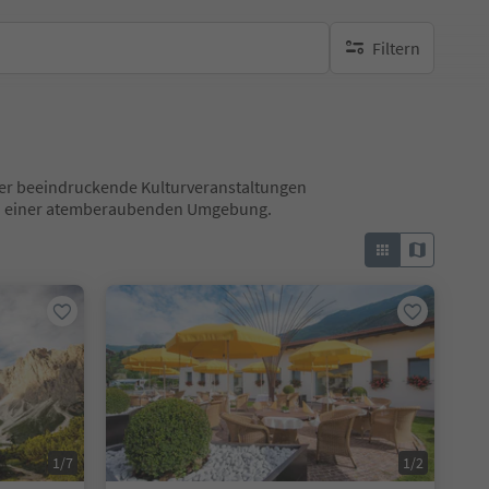
Filtern
keine aktiven Filte
 über beeindruckende Kulturveranstaltungen
 in einer atemberaubenden Umgebung.
1/7
1/2