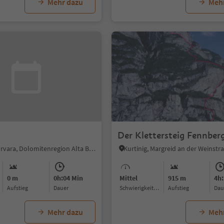
Mehr dazu
Meh
Der Klettersteig Fennber
Pescosta, Corvara, Dolomitenregion Alta Badia
0 m
0h:04 Min
Mittel
915 m
4h:
Aufstieg
Dauer
Schwierigkeitsgrad
Aufstieg
Da
Mehr dazu
Meh