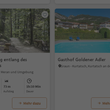
1/4
 entlang des
Gasthof Goldener Adler
s
l, Meran und Umgebung
73 m
1h:10 Min
Aufstieg
Dauer
Mehr dazu
Meh