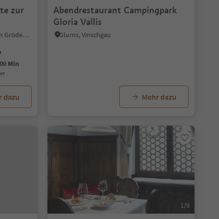
te zur
Abendrestaurant Campingpark
Gloria Vallis
S.Cristina Gherdëina/St.Christina in Gröden, St.Christina in Gröden, Dolomitenregion Gröden
Glurns, Vinschgau
00 Min
uer
r dazu
Mehr dazu
1/9