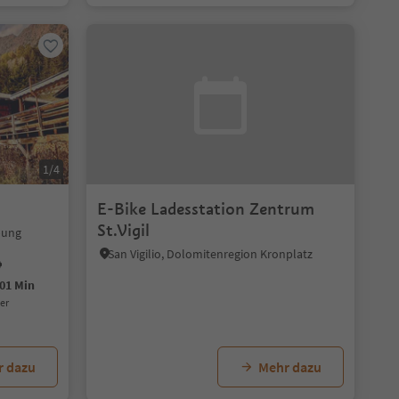
1/4
E-Bike Ladesstation Zentrum
St.Vigil
bung
San Vigilio, Dolomitenregion Kronplatz
01 Min
uer
r dazu
Mehr dazu