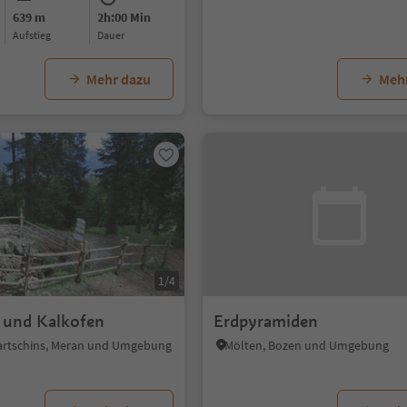
639 m
2h:00 Min
Aufstieg
Dauer
Mehr dazu
Meh
1/4
 und Kalkofen
Erdpyramiden
artschins, Meran und Umgebung
Mölten, Bozen und Umgebung