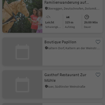
Familienwanderung auf
dem Schneckenweg
Obereggen, Deutschnofen, Dolomitenregion Eggental
Leicht
329 m
2h:00 Min
Schwierigkeitsgrad
Aufstieg
Dauer
Boutique Papillon
Kaltern Dorf, Kaltern an der Weinstraße, Südtiroler Weinstraße
Gasthof Restaurant Zur
Mühle
Auer, Südtiroler Weinstraße