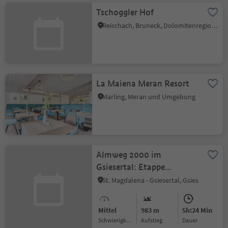
Tschoggler Hof
Reischach, Bruneck, Dolomitenregion Kronplatz
La Maiena Meran Resort
Marling, Meran und Umgebung
Almweg 2000 im
Gsiesertal: Etappe
Tscharnietalm-Kaser Alm-
St. Magdalena - Gsiesertal, Gsies
Stumpfalm-Uwald Alm
Mittel
983 m
5h:24 Min
Schwierigkeitsgrad
Aufstieg
Dauer