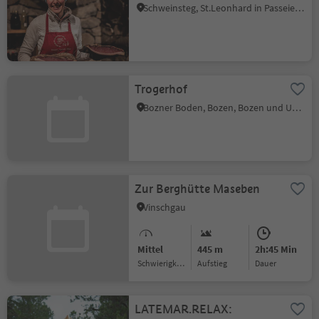
Schweinsteg, St.Leonhard in Passeier, Meran und Umgebung
Trogerhof
Bozner Boden, Bozen, Bozen und Umgebung
Zur Berghütte Maseben
Vinschgau
Mittel
445 m
2h:45 Min
Schwierigkeitsgrad
Aufstieg
Dauer
LATEMAR.RELAX: