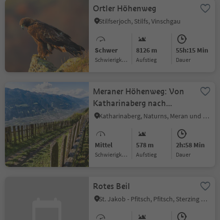
Ortler Höhenweg
Stilfserjoch, Stilfs, Vinschgau
Schwer
8126 m
55h:15 Min
Schwierigkeitsgrad
Aufstieg
Dauer
Meraner Höhenweg: Von
Katharinaberg nach
Unterstell
Katharinaberg, Naturns, Meran und Umgebung
Mittel
578 m
2h:58 Min
Schwierigkeitsgrad
Aufstieg
Dauer
Rotes Beil
St. Jakob - Pfitsch, Pfitsch, Sterzing und Umgebung