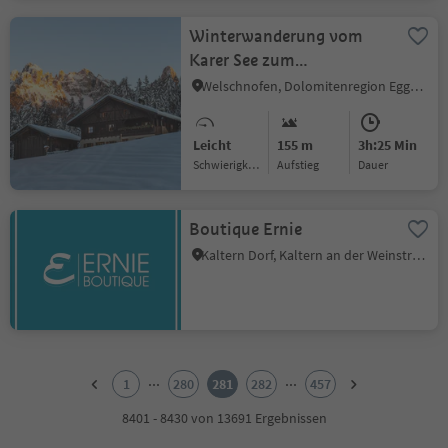
Winterwanderung vom
Karer See zum
Almgasthaus Häusler Sam
Welschnofen, Dolomitenregion Eggental
Leicht
155 m
3h:25 Min
Schwierigkeitsgrad
Aufstieg
Dauer
Boutique Ernie
Kaltern Dorf, Kaltern an der Weinstraße, Südtiroler Weinstraße
1
2
...
...
1
280
281
282
457
3
4
8401 - 8430 von 13691 Ergebnissen
5