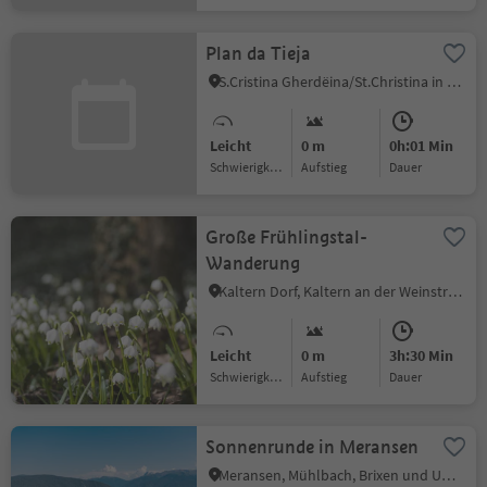
Plan da Tieja
S.Cristina Gherdëina/St.Christina in Gröden, Wolkenstein Gröden, Dolomitenregion Gröden
Leicht
0 m
0h:01 Min
Schwierigkeitsgrad
Aufstieg
Dauer
Große Frühlingstal-
Wanderung
Kaltern Dorf, Kaltern an der Weinstraße, Südtiroler Weinstraße
Leicht
0 m
3h:30 Min
Schwierigkeitsgrad
Aufstieg
Dauer
Sonnenrunde in Meransen
Meransen, Mühlbach, Brixen und Umgebung