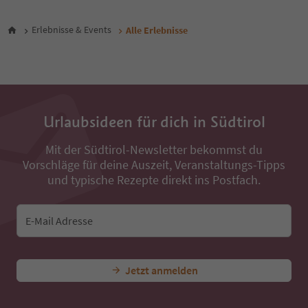
29
30
Erlebnisse & Events
Alle Erlebnisse
31
32
33
34
35
36
Urlaubsideen für dich in Südtirol
37
38
Mit der Südtirol-Newsletter bekommst du
39
Vorschläge für deine Auszeit, Veranstaltungs-Tipps
40
41
und typische Rezepte direkt ins Postfach.
42
43
44
E-Mail Adresse
45
46
47
Jetzt anmelden
48
49
50