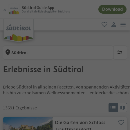
Südtirol Guide App
Download
Der digitale Reisebegleiter Südtirols
men
favorit
user lin
Südtirol
keine ak
Erlebnisse in Südtirol
Erlebe Südtirol in all seinen Facetten. Von spannenden Aktivität
bis hin zu erholsamen Wellnessmomenten – entdecke die schöns
13691
Ergebnisse
Die Gärten von Schloss
Trauttmansdorff