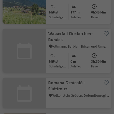
Mittel
177 m
0h:49 Min
Schwierigkeitsgrad
Aufstieg
Dauer
Wasserfall Dreikirchen-
Runde 2
Kollmann, Barbian, Brixen und Umgebung
Mittel
0 m
3h:30 Min
Schwierigkeitsgrad
Aufstieg
Dauer
Romana Denicolò -
Südtiroler
Wanderleiterin/Wanderführerin
Wolkenstein Gröden, Dolomitenregion Gröden