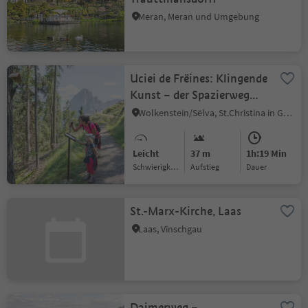
Meran, Meran und Umgebung
Uciei de Frëines: Klingende
Kunst – der Spazierweg
der singenden Vögel
Wolkenstein/Sëlva, St.Christina in Gröden, Dolomitenregion Gröden
Leicht
37 m
1h:19 Min
Schwierigkeitsgrad
Aufstieg
Dauer
St.-Marx-Kirche, Laas
Laas, Vinschgau
Daimerweg –