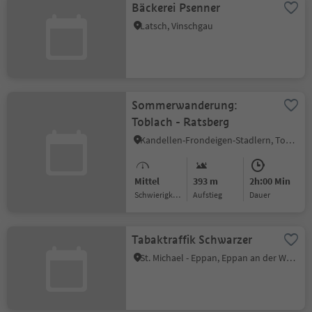
Bäckerei Psenner
Latsch, Vinschgau
Sommerwanderung:
Toblach - Ratsberg
Kandellen-Frondeigen-Stadlern, Toblach, Dolomitenregion 3 Zinnen
Mittel
393 m
2h:00 Min
Schwierigkeitsgrad
Aufstieg
Dauer
Tabaktraffik Schwarzer
St. Michael - Eppan, Eppan an der Weinstraße, Südtiroler Weinstraße