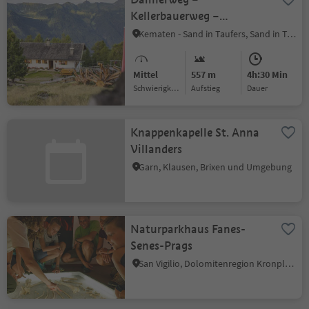
Kellerbauerweg –
Mühlwalder Jöchl –
Kematen - Sand in Taufers, Sand in Taufers, Ahrntal
Weizgruber Alm –
Mühlwald (Pietersteiner
Mittel
557 m
4h:30 Min
Alm) – Mühlen in Taufers
Schwierigkeitsgrad
Aufstieg
Dauer
Knappenkapelle St. Anna
Villanders
Garn, Klausen, Brixen und Umgebung
Naturparkhaus Fanes-
Senes-Prags
San Vigilio, Dolomitenregion Kronplatz