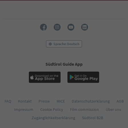
51
52
53
54
55
56
57
58
Sprache: Deutsch
59
60
61
Südtirol Guide App
62
63
64
65
66
67
68
FAQ
Kontakt
Presse
MICE
Datenschutzerklärung
AGB
69
Impressum
Cookie Policy
Film commission
Über uns
70
71
Zugänglichkeitserklärung
Südtirol B2B
72