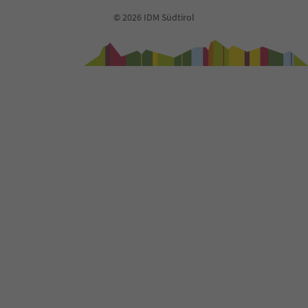
73
74
© 2026 IDM Südtirol
75
76
77
78
79
80
81
82
83
84
85
86
87
88
89
90
91
92
93
94
95