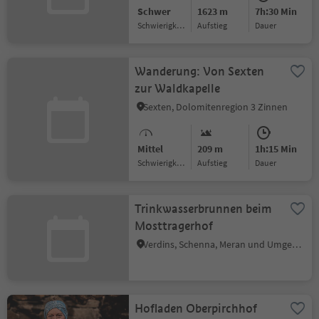
Schwer
1623 m
7h:30 Min
Schwierigkeitsgrad
Aufstieg
Dauer
Wanderung: Von Sexten
zur Waldkapelle
Sexten, Dolomitenregion 3 Zinnen
Mittel
209 m
1h:15 Min
Schwierigkeitsgrad
Aufstieg
Dauer
Trinkwasserbrunnen beim
Mosttragerhof
Verdins, Schenna, Meran und Umgebung
Hofladen Oberpirchhof