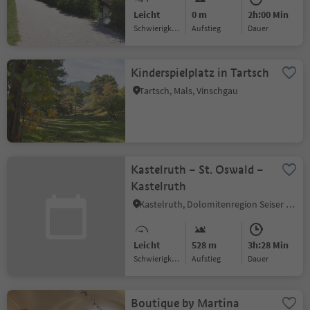
Leicht
0 m
2h:00 Min
Schwierigkeitsgrad
Aufstieg
Dauer
Kinderspielplatz in Tartsch
Tartsch, Mals, Vinschgau
Kastelruth – St. Oswald –
Kastelruth
Kastelruth, Dolomitenregion Seiser Alm
Leicht
528 m
3h:28 Min
Schwierigkeitsgrad
Aufstieg
Dauer
Boutique by Martina