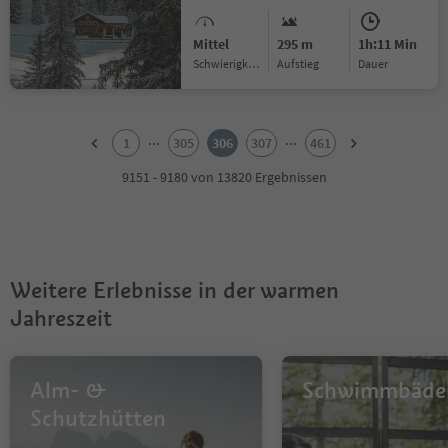
Mittel
295 m
1h:11 Min
Schwierigkeitsgrad
Aufstieg
Dauer
1
2
...
...
1
305
306
307
461
3
4
9151 - 9180 von 13820 Ergebnissen
5
6
7
8
9
Weitere Erlebnisse in der warmen
10
11
Jahreszeit
12
13
14
Alm- &
Schwimmbäde
15
16
Schutzhütten
17