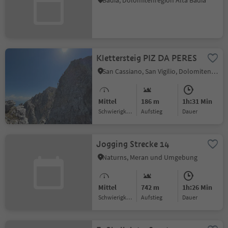
Badia, Dolomitenregion Alta Badia
Klettersteig PIZ DA PERES
San Cassiano, San Vigilio, Dolomitenregion Kronplatz
Mittel
186 m
1h:31 Min
Schwierigkeitsgrad
Aufstieg
Dauer
Jogging Strecke 14
Naturns, Meran und Umgebung
Mittel
742 m
1h:26 Min
Schwierigkeitsgrad
Aufstieg
Dauer