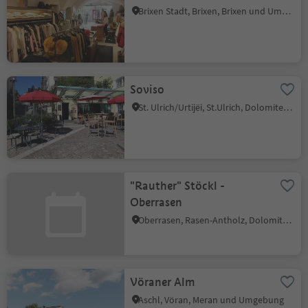
Brixen Stadt, Brixen, Brixen und Umgebung
Soviso
St. Ulrich/Urtijëi, St.Ulrich, Dolomitenregion Gröden
"Rauther" Stöckl -
Oberrasen
Oberrasen, Rasen-Antholz, Dolomitenregion Kronplatz
Vöraner Alm
Aschl, Vöran, Meran und Umgebung