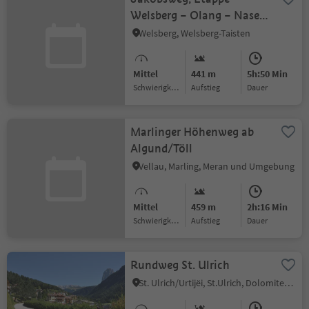
Welsberg – Olang – Nasen
– Bruneck
Welsberg, Welsberg-Taisten
Mittel
441 m
5h:50 Min
Schwierigkeitsgrad
Aufstieg
Dauer
Marlinger Höhenweg ab
Algund/Töll
Vellau, Marling, Meran und Umgebung
Mittel
459 m
2h:16 Min
Schwierigkeitsgrad
Aufstieg
Dauer
Rundweg St. Ulrich
St. Ulrich/Urtijëi, St.Ulrich, Dolomitenregion Gröden