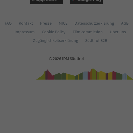
63
64
65
66
FAQ
Kontakt
Presse
MICE
Datenschutzerklärung
AGB
67
Impressum
Cookie Policy
Film commission
Über uns
68
69
Zugänglichkeitserklärung
Südtirol B2B
70
71
72
© 2026 IDM Südtirol
73
74
75
76
77
78
79
80
81
82
83
84