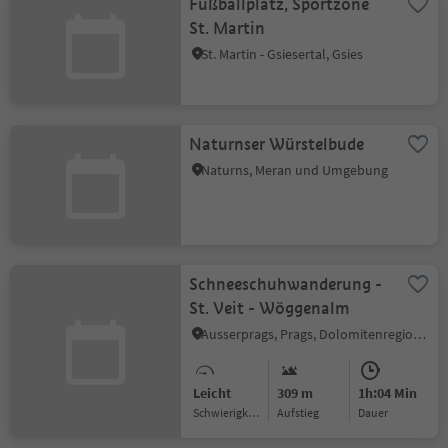
Fußballplatz, Sportzone
St. Martin
St. Martin - Gsiesertal, Gsies
Naturnser Würstelbude
Naturns, Meran und Umgebung
Schneeschuhwanderung -
St. Veit - Wöggenalm
Ausserprags, Prags, Dolomitenregion 3 Zinnen
Leicht
309 m
1h:04 Min
Schwierigkeitsgrad
Aufstieg
Dauer