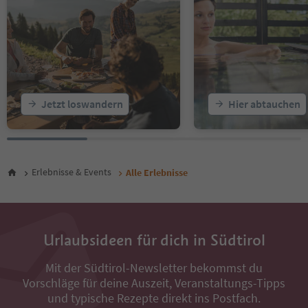
18
19
20
21
22
23
24
25
Jetzt loswandern
Hier abtauchen
26
27
28
29
30
Erlebnisse & Events
Alle Erlebnisse
31
32
33
34
Urlaubsideen für dich in Südtirol
35
36
37
Mit der Südtirol-Newsletter bekommst du
38
Vorschläge für deine Auszeit, Veranstaltungs-Tipps
39
und typische Rezepte direkt ins Postfach.
40