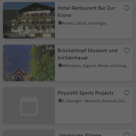
Hotel Restaurant Bar Zur
Krone
Morter, Latsch, Vinschgau
Brückenkopf Museum und
Archenmauer
Mitterplars, Algund, Meran und Umgebung
Physiofit Sports Projects
St. Georgen - Bruneck, Bruneck, Dolomitenregion Kronplatz
Jakobsweg, Etappe