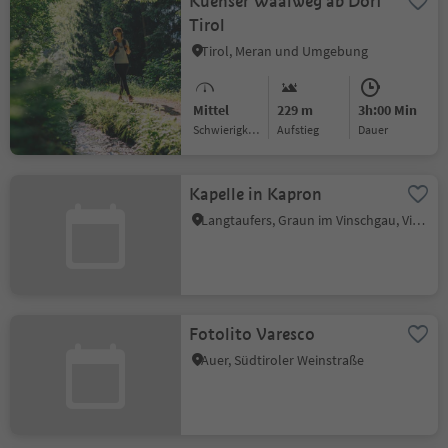
Kuenser Waalweg ab Dorf
Tirol
Tirol, Meran und Umgebung
Mittel
229 m
3h:00 Min
Schwierigkeitsgrad
Aufstieg
Dauer
Kapelle in Kapron
Langtaufers, Graun im Vinschgau, Vinschgau
Fotolito Varesco
Auer, Südtiroler Weinstraße