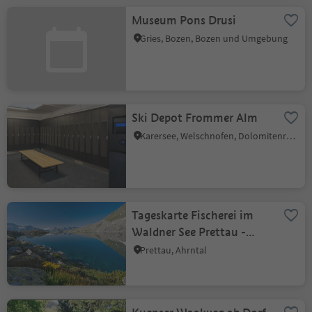
Museum Pons Drusi
Gries, Bozen, Bozen und Umgebung
Ski Depot Frommer Alm
Karersee, Welschnofen, Dolomitenregion Eggental
Tageskarte Fischerei im
Waldner See Prettau -
2330 m
Prettau, Ahrntal