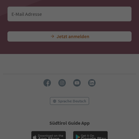
41
42
E-Mail Adresse
43
44
45
Jetzt anmelden
46
47
48
49
50
51
52
53
54
55
56
Sprache: Deutsch
57
58
59
Südtirol Guide App
60
61
62