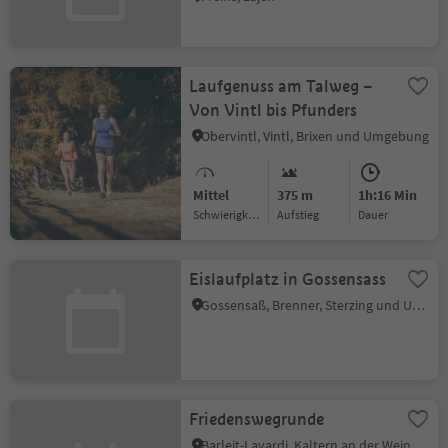
Laufgenuss am Talweg –
Von Vintl bis Pfunders
Obervintl, Vintl, Brixen und Umgebung
Mittel
375 m
1h:16 Min
Schwierigkeitsgrad
Aufstieg
Dauer
Eislaufplatz in Gossensass
Gossensaß, Brenner, Sterzing und Umgebung
Friedenswegrunde
Barleit-Lavardi, Kaltern an der Weinstraße, Südtiroler Weinstraße