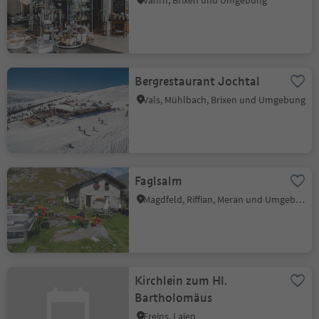
Vahrn, Brixen und Umgebung
Bergrestaurant Jochtal
Vals, Mühlbach, Brixen und Umgebung
Faglsalm
Magdfeld, Riffian, Meran und Umgebung
Kirchlein zum Hl.
Bartholomäus
Freins, Lajen