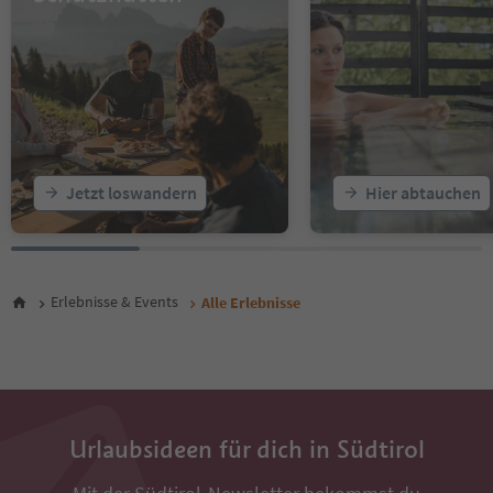
17
18
19
20
21
22
23
24
25
Jetzt loswandern
Hier abtauchen
26
27
28
29
30
Erlebnisse & Events
Alle Erlebnisse
31
32
33
34
35
36
Urlaubsideen für dich in Südtirol
37
38