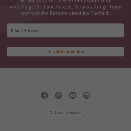
Mit der Südtirol-Newsletter bekommst du
39
Vorschläge für deine Auszeit, Veranstaltungs-Tipps
40
41
und typische Rezepte direkt ins Postfach.
42
43
44
E-Mail Adresse
45
46
47
Jetzt anmelden
48
49
50
51
52
53
54
55
56
57
58
Sprache: Deutsch
59
60
61