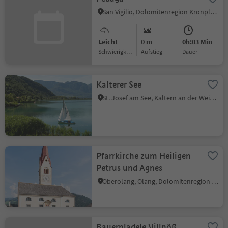
San Vigilio, Dolomitenregion Kronplatz
Leicht
0 m
0h:03 Min
Schwierigkeitsgrad
Aufstieg
Dauer
Kalterer See
St. Josef am See, Kaltern an der Weinstraße, Südtiroler Weinstraße
Pfarrkirche zum Heiligen
Petrus und Agnes
Oberolang, Olang, Dolomitenregion Kronplatz
Bauernladele Villnöß