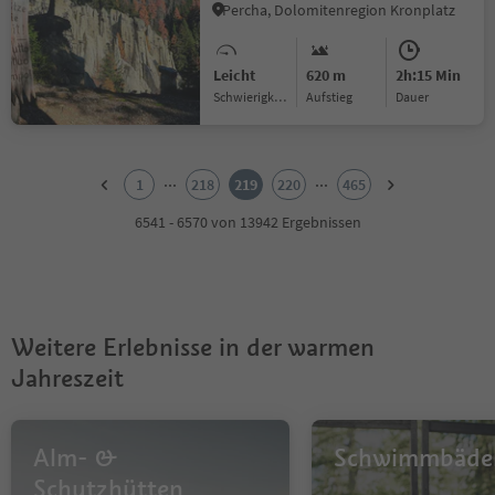
Percha, Dolomitenregion Kronplatz
Leicht
620 m
2h:15 Min
Schwierigkeitsgrad
Aufstieg
Dauer
1
2
...
...
1
218
219
220
465
3
4
6541 - 6570 von 13942 Ergebnissen
5
6
7
8
9
Weitere Erlebnisse in der warmen
10
11
Jahreszeit
12
13
14
Alm- &
Schwimmbäde
15
16
Schutzhütten