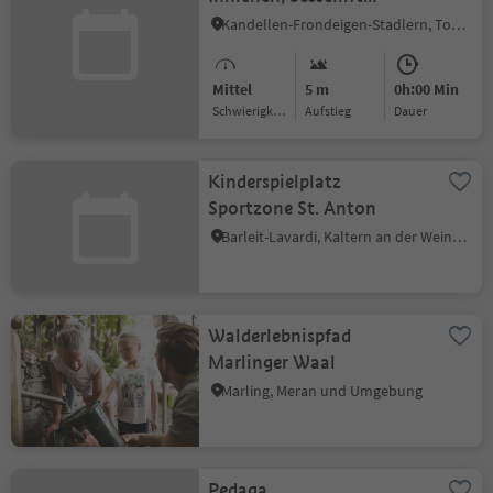
Haunold (Wald)
Kandellen-Frondeigen-Stadlern, Toblach, Dolomitenregion 3 Zinnen
Mittel
5 m
0h:00 Min
Schwierigkeitsgrad
Aufstieg
Dauer
Kinderspielplatz
Sportzone St. Anton
Barleit-Lavardi, Kaltern an der Weinstraße, Südtiroler Weinstraße
Walderlebnispfad
Marlinger Waal
Marling, Meran und Umgebung
Pedaga