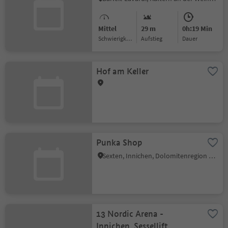
Mittel
29 m
0h:19 Min
Schwierigkeitsgrad
Aufstieg
Dauer
Hof am Keller
Punka Shop
Sexten, Innichen, Dolomitenregion 3 Zinnen
13 Nordic Arena -
Innichen, Sessellift