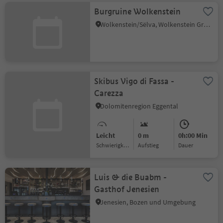
Burgruine Wolkenstein
Wolkenstein/Sëlva, Wolkenstein Gröden, Dolomitenregion Gröden
Skibus Vigo di Fassa -
Carezza
Dolomitenregion Eggental
Leicht
0 m
0h:00 Min
Schwierigkeitsgrad
Aufstieg
Dauer
Luis & die Buabm -
Gasthof Jenesien
Jenesien, Bozen und Umgebung