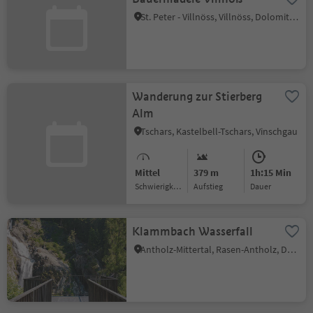
St. Peter - Villnöss, Villnöss, Dolomitenregion Lüsen Villnöss
Wanderung zur Stierberg
Alm
Tschars, Kastelbell-Tschars, Vinschgau
Mittel
379 m
1h:15 Min
Schwierigkeitsgrad
Aufstieg
Dauer
Klammbach Wasserfall
Antholz-Mittertal, Rasen-Antholz, Dolomitenregion Kronplatz