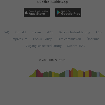
Südtirol Guide App
62
63
64
65
66
67
68
FAQ
Kontakt
Presse
MICE
Datenschutzerklärung
AGB
69
Impressum
Cookie Policy
Film commission
Über uns
70
71
Zugänglichkeitserklärung
Südtirol B2B
72
73
74
© 2026 IDM Südtirol
75
76
77
78
79
80
81
82
83