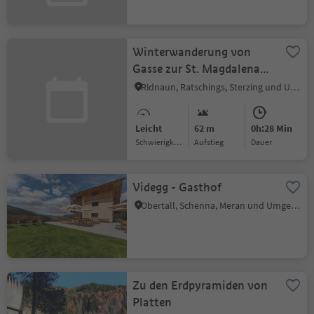
Winterwanderung von
Gasse zur St. Magdalena
Kirche
Ridnaun, Ratschings, Sterzing und Umgebung
Leicht
62 m
0h:28 Min
Schwierigkeitsgrad
Aufstieg
Dauer
Videgg - Gasthof
Obertall, Schenna, Meran und Umgebung
Zu den Erdpyramiden von
Platten