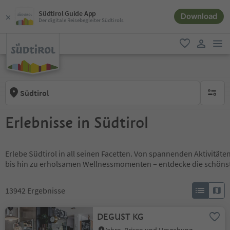
Südtirol Guide App
Download
Der digitale Reisebegleiter Südtirols
men
favorit
user lin
Südtirol
keine ak
Erlebnisse in Südtirol
Erlebe Südtirol in all seinen Facetten. Von spannenden Aktivität
bis hin zu erholsamen Wellnessmomenten – entdecke die schöns
13942
Ergebnisse
DEGUST KG