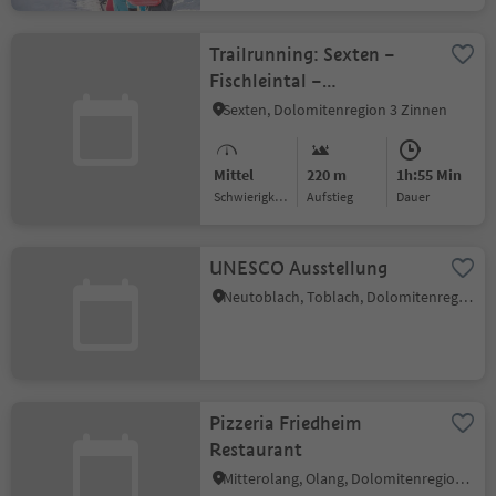
Trailrunning: Sexten –
Fischleintal –
Talschlusshütte
Sexten, Dolomitenregion 3 Zinnen
Mittel
220 m
1h:55 Min
Schwierigkeitsgrad
Aufstieg
Dauer
UNESCO Ausstellung
Neutoblach, Toblach, Dolomitenregion 3 Zinnen
Pizzeria Friedheim
Restaurant
Mitterolang, Olang, Dolomitenregion Kronplatz