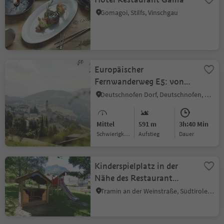
Gomagoi, Stilfs, Vinschgau
Europäischer
Fernwanderweg E5: von
Kohlern und Bozen nach
Deutschnofen Dorf, Deutschnofen, Dolomitenregion Eggental
Deutschnofen
Mittel
591 m
3h:40 Min
Schwierigkeitsgrad
Aufstieg
Dauer
Kinderspielplatz in der
Nähe des Restaurant
Schießstand
Tramin an der Weinstraße, Südtiroler Weinstraße