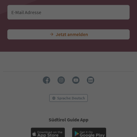
43
44
E-Mail Adresse
45
46
47
Jetzt anmelden
48
49
50
51
52
53
54
55
56
57
58
Sprache: Deutsch
59
60
61
Südtirol Guide App
62
63
64