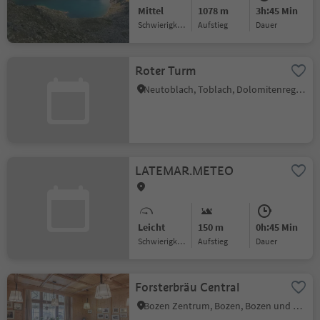
Mittel
1078 m
3h:45 Min
Schwierigkeitsgrad
Aufstieg
Dauer
Roter Turm
Neutoblach, Toblach, Dolomitenregion 3 Zinnen
LATEMAR.METEO
Leicht
150 m
0h:45 Min
Schwierigkeitsgrad
Aufstieg
Dauer
Forsterbräu Central
Bozen Zentrum, Bozen, Bozen und Umgebung