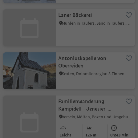
Laner Bäckerei
Mühlen in Taufers, Sand in Taufers, Ahrntal
Antoniuskapelle von
Oberreiden
Sexten, Dolomitenregion 3 Zinnen
Familienwanderung
Kampidell - Jenesier-
Jöchl
Versein, Mölten, Bozen und Umgebung
Leicht
126 m
0h:43 Min