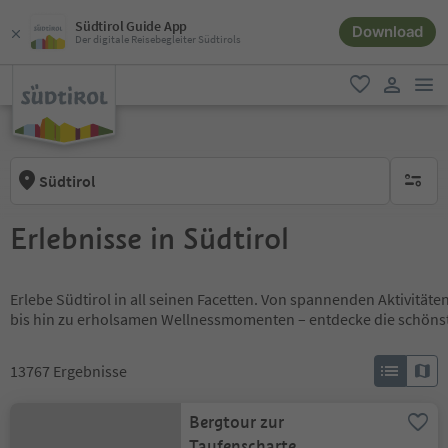
Südtirol Guide App
Download
Der digitale Reisebegleiter Südtirols
men
favorit
user lin
Südtirol
keine ak
Erlebnisse in Südtirol
Erlebe Südtirol in all seinen Facetten. Von spannenden Aktivität
bis hin zu erholsamen Wellnessmomenten – entdecke die schöns
13767
Ergebnisse
Bergtour zur
Taufenscharte