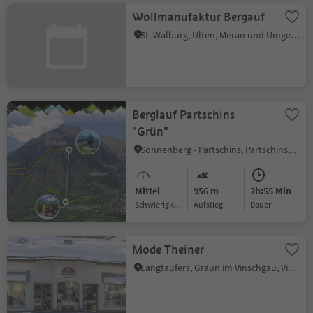
Wollmanufaktur Bergauf
St. Walburg, Ulten, Meran und Umgebung
Berglauf Partschins
"Grün"
Sonnenberg - Partschins, Partschins, Meran und Umgebung
Mittel
956 m
2h:55 Min
Schwierigkeitsgrad
Aufstieg
Dauer
Mode Theiner
Langtaufers, Graun im Vinschgau, Vinschgau