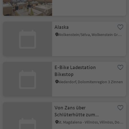
Alaska
Wolkenstein/Sëlva, Wolkenstein Gröden, Dolomitenregion Gröden
E-Bike Ladestation
Bikestop
Niederdorf, Dolomitenregion 3 Zinnen
Von Zans über
Schlüterhütte zum
Würzjoch
St. Magdalena - Villnöss, Villnöss, Dolomitenregion Lüsen Villnöss