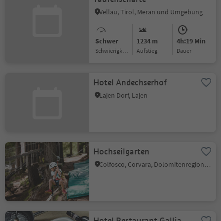
Vellau, Tirol, Meran und Umgebung
Schwer
1234 m
4h:19 Min
Schwierigkeitsgrad
Aufstieg
Dauer
Hotel Andechserhof
Lajen Dorf, Lajen
Hochseilgarten
Colfosco, Corvara, Dolomitenregion Alta Badia
Hotel Restaurant Gallia