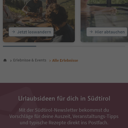
20
21
22
23
24
25
Jetzt loswandern
Hier abtauchen
26
27
28
29
30
Erlebnisse & Events
Alle Erlebnisse
31
32
33
34
35
36
Urlaubsideen für dich in Südtirol
37
38
Mit der Südtirol-Newsletter bekommst du
39
Vorschläge für deine Auszeit, Veranstaltungs-Tipps
40
41
und typische Rezepte direkt ins Postfach.
42