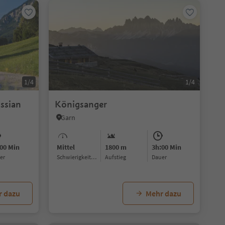
1/4
1/4
ssian
Königsanger
Garn
00 Min
Mittel
1800 m
3h:00 Min
uer
Schwierigkeitsgrad
Aufstieg
Dauer
r dazu
Mehr dazu