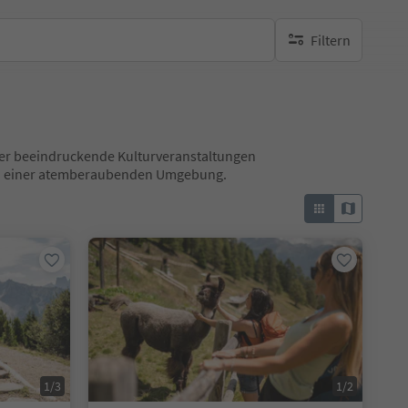
Filtern
keine aktiven Filte
 über beeindruckende Kulturveranstaltungen
 in einer atemberaubenden Umgebung.
1/3
1/2