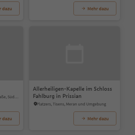
r dazu
Mehr dazu
Allerheiligen-Kapelle im Schloss
Fahlburg in Prissian
Mitterdorf, Kaltern an der Weinstraße, Südtiroler Weinstraße
Platzers, Tisens, Meran und Umgebung
r dazu
Mehr dazu