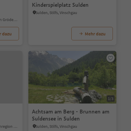
Kinderspielplatz Sulden
Sulden, Stilfs, Vinschgau
S.Cristina Gherdëina/St.Christina in Gröden, St.Christina in Gröden, Dolomitenregion Gröden
r dazu
Mehr dazu
1/3
Achtsam am Berg - Brunnen am
Suldensee in Sulden
St. Veit - Sexten, Sexten, Dolomitenregion 3 Zinnen
Sulden, Stilfs, Vinschgau