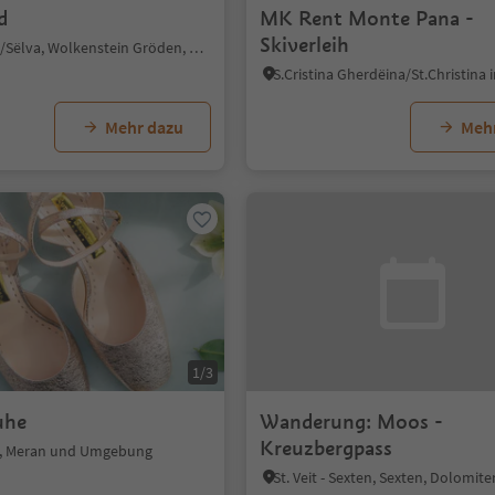
d
MK Rent Monte Pana -
Skiverleih
Wolkenstein/Sëlva, Wolkenstein Gröden, Dolomitenregion Gröden
Mehr dazu
Meh
1/3
uhe
Wanderung: Moos -
Kreuzbergpass
a, Meran und Umgebung