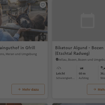
1/7
ainguthof in Gfrill
Biketour Algund - Bozen
(Etschtal Radweg)
isens, Meran und Umgebung
Vellau, Bozen, Bozen und Umgeb
Leicht
60 m
36
Schwierigkeitsgrad
Aufstieg
Str
Mehr dazu
Meh