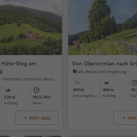
1/9
r Höfe-Weg am
Von Obersirmian nach Gri
g
Nals, Meran und Umgebung
Sonnenberg - Partschins, Partschins, Meran und Umgebung
Mittel
400 m
3h:
Schwierigkeitsgrad
Aufstieg
Da
128 m
0h:55 Min
Aufstieg
Dauer
Mehr dazu
Meh