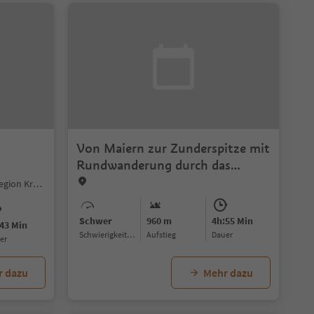
Von Maiern zur Zunderspitze mit
Rundwanderung durch das
Staudenbergtal
Geiselsberg, Bruneck, Dolomitenregion Kronplatz
Schwer
960 m
4h:55 Min
43 Min
Schwierigkeitsgrad
Aufstieg
Dauer
uer
r dazu
Mehr dazu