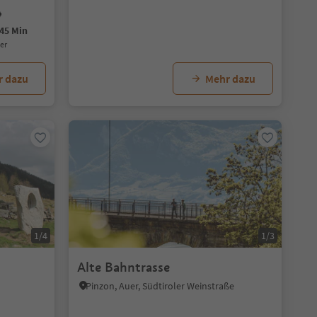
45 Min
uer
r dazu
Mehr dazu
1/4
1/3
Alte Bahntrasse
Pinzon, Auer, Südtiroler Weinstraße