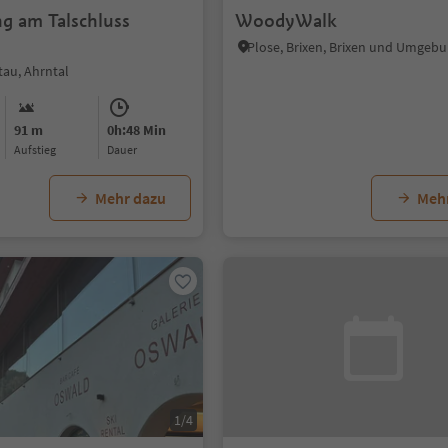
ng am Talschluss
WoodyWalk
Plose, Brixen, Brixen und Umgeb
tau, Ahrntal
91 m
0h:48 Min
Aufstieg
Dauer
Mehr dazu
Meh
1/4