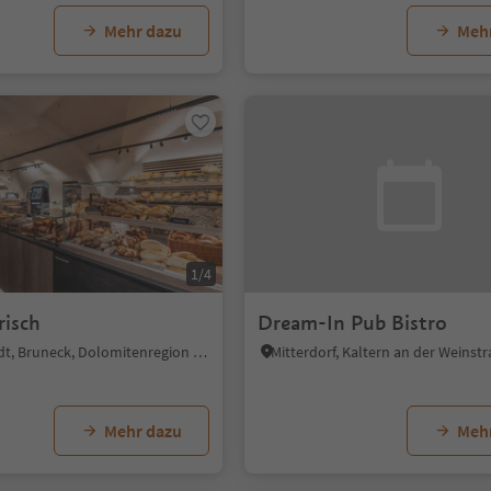
Mehr dazu
Meh
1/4
risch
Dream-In Pub Bistro
Bruneck Stadt, Bruneck, Dolomitenregion Kronplatz
Mehr dazu
Meh