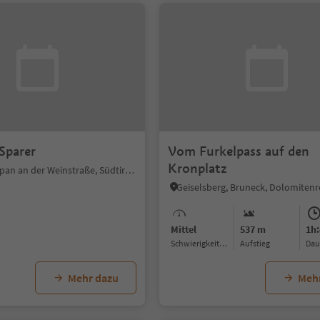
Sparer
Vom Furkelpass auf den
Kronplatz
Montiggl, Eppan an der Weinstraße, Südtiroler Weinstraße
Mittel
537 m
1h:
Schwierigkeitsgrad
Aufstieg
Da
Mehr dazu
Meh