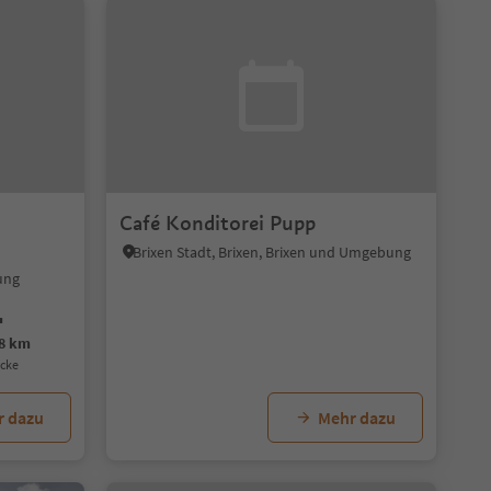
Café Konditorei Pupp
Brixen Stadt, Brixen, Brixen und Umgebung
ung
.8 km
ecke
r dazu
Mehr dazu