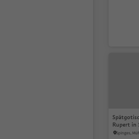
Spätgotisc
Rupert in 
Spinges, Mü