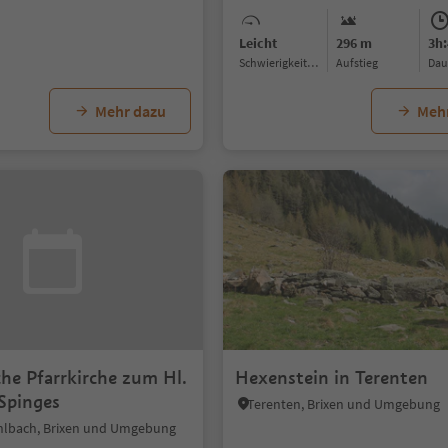
Leicht
296 m
3h:
Schwierigkeitsgrad
Aufstieg
Da
Mehr dazu
Meh
he Pfarrkirche zum Hl.
Hexenstein in Terenten
Spinges
Terenten, Brixen und Umgebung
hlbach, Brixen und Umgebung