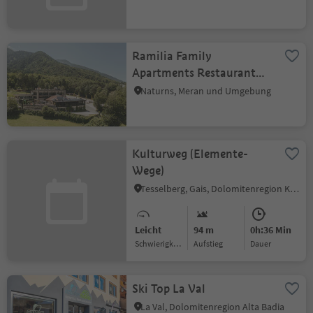
Ramilia Family
Apartments Restaurant
Pizzeria
Naturns, Meran und Umgebung
Kulturweg (Elemente-
Wege)
Tesselberg, Gais, Dolomitenregion Kronplatz
Leicht
94 m
0h:36 Min
Schwierigkeitsgrad
Aufstieg
Dauer
Ski Top La Val
La Val, Dolomitenregion Alta Badia