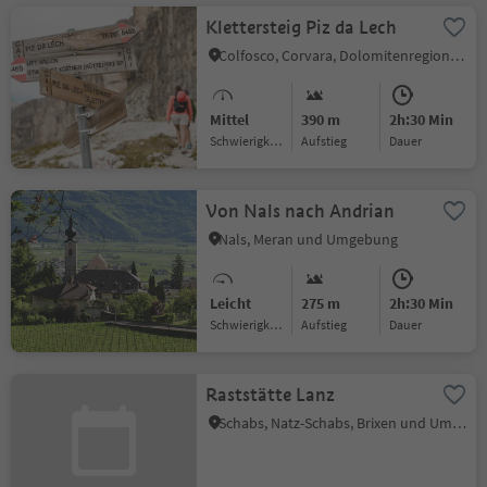
Klettersteig Piz da Lech
Colfosco, Corvara, Dolomitenregion Alta Badia
Mittel
390 m
2h:30 Min
Schwierigkeitsgrad
Aufstieg
Dauer
Von Nals nach Andrian
Nals, Meran und Umgebung
Leicht
275 m
2h:30 Min
Schwierigkeitsgrad
Aufstieg
Dauer
Raststätte Lanz
Schabs, Natz-Schabs, Brixen und Umgebung