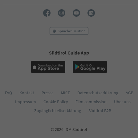
54
55
56
57
58
Sprache: Deutsch
59
60
61
Südtirol Guide App
62
63
64
65
66
67
68
FAQ
Kontakt
Presse
MICE
Datenschutzerklärung
AGB
69
Impressum
Cookie Policy
Film commission
Über uns
70
71
Zugänglichkeitserklärung
Südtirol B2B
72
73
74
© 2026 IDM Südtirol
75