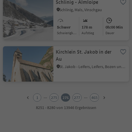
Schlinig - Almloipe
Schlinig, Mals, Vinschgau
Schwer
178 m
0h:00 Min
Schwierigkeitsgrad
Aufstieg
Dauer
Kirchlein St. Jakob in der
Au
St. Jakob - Leifers, Leifers, Bozen und Umgebung
1
2
...
...
1
275
276
277
465
3
4
8251 - 8280 von 13946 Ergebnissen
5
6
7
8