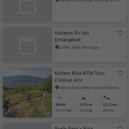
Ridnaun, Ratschings, Sterzing und Umgebung
Museum für das
Ortlergebiet
Sulden, Stilfs, Vinschgau
Kaltern Bike MTB-Tour:
Cisloner Alm
Kaltern Dorf, Kaltern an der Weinstraße, Südtiroler Weinstraße
Mittel
1376 m
62.7 km
Schwierigkeitsgrad
Aufstieg
Strecke
Papin Rent a Bike