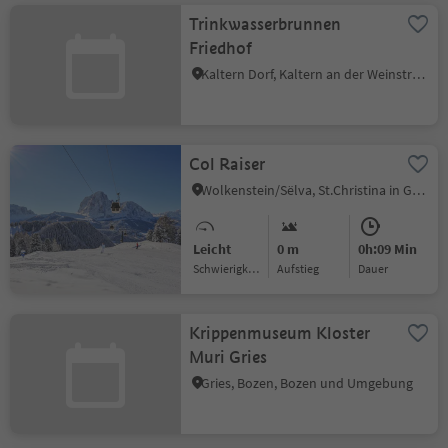
Trinkwasserbrunnen
Friedhof
Kaltern Dorf, Kaltern an der Weinstraße, Südtiroler Weinstraße
Col Raiser
Wolkenstein/Sëlva, St.Christina in Gröden, Dolomitenregion Gröden
Leicht
0 m
0h:09 Min
Schwierigkeitsgrad
Aufstieg
Dauer
Krippenmuseum Kloster
Muri Gries
Gries, Bozen, Bozen und Umgebung