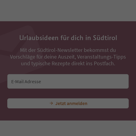
31
32
33
34
35
36
Urlaubsideen für dich in Südtirol
37
38
Mit der Südtirol-Newsletter bekommst du
39
Vorschläge für deine Auszeit, Veranstaltungs-Tipps
40
41
und typische Rezepte direkt ins Postfach.
42
43
44
E-Mail Adresse
45
46
47
Jetzt anmelden
48
49
50
51
52
53