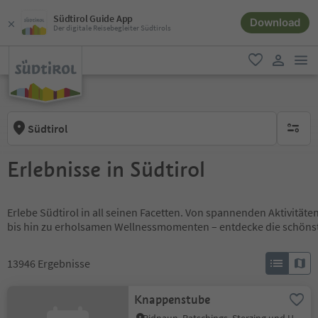
Südtirol Guide App
Download
Der digitale Reisebegleiter Südtirols
men
favorit
user lin
Südtirol
keine ak
Erlebnisse in Südtirol
Erlebe Südtirol in all seinen Facetten. Von spannenden Aktivität
bis hin zu erholsamen Wellnessmomenten – entdecke die schöns
13946
Ergebnisse
Knappenstube