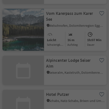
Vom Karerpass zum Karer
See
Welschnofen, Dolomitenregion Eggental
Leicht
16 m
1h:07 Min
Schwierigkeitsgrad
Aufstieg
Dauer
Alpincenter Lodge Seiser
Alm
Seiseralm, Kastelruth, Dolomitenregion Seiser Alm
Hotel Putzer
Schabs, Natz-Schabs, Brixen und Umgebung