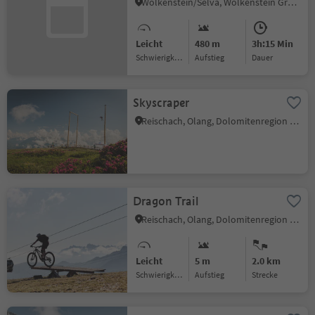
Wolkenstein/Sëlva, Wolkenstein Gröden, Dolomitenregion Gröden
Leicht
480 m
3h:15 Min
Schwierigkeitsgrad
Aufstieg
Dauer
Skyscraper
Reischach, Olang, Dolomitenregion Kronplatz
Dragon Trail
Reischach, Olang, Dolomitenregion Kronplatz
Leicht
5 m
2.0 km
Schwierigkeitsgrad
Aufstieg
Strecke