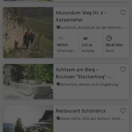
Murundum Weg Nr. 2 -
Katzenleiter
Kurtatsch, Kurtatsch an der Weinstraße, Südtiroler Weinstraße
Mittel
121 m
0h:45 Min
Schwierigkeitsgrad
Aufstieg
Dauer
Achtsam am Berg -
Brunnen "Stockertrog" -
Trinkwasserfüllpunkt
Partschins, Meran und Umgebung
Restaurant Schönblick
Völser Aicha, Völs am Schlern, Dolomitenregion Seiser Alm