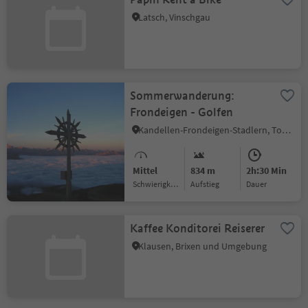
Latsch, Vinschgau
Sommerwanderung:
Frondeigen - Golfen
Kandellen-Frondeigen-Stadlern, Toblach, Dolomitenregion 3 Zinnen
Mittel
834 m
2h:30 Min
Schwierigkeitsgrad
Aufstieg
Dauer
Kaffee Konditorei Reiserer
Klausen, Brixen und Umgebung