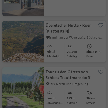
Überetscher Hütte - Roen
(Klettersteig)
Tramin an der Weinstraße, Südtiroler Weinstraße
Mittel
2610 m
8h:18 Min
Schwierigkeitsgrad
Aufstieg
Dauer
Tour zu den Gärten von
Schloss Trauttmansdorff
Nals, Meran und Umgebung
Leicht
179 m
36 km
Schwierigkeitsgrad
Aufstieg
Strecke