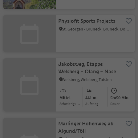
Physiofit Sports Projects
St. Georgen - Bruneck, Bruneck, Dolomitenregion Kronplatz
Jakobsweg, Etappe
Welsberg – Olang – Nasen
– Bruneck
Welsberg, Welsberg-Taisten
Mittel
441 m
5h:50 Min
Schwierigkeitsgrad
Aufstieg
Dauer
Marlinger Höhenweg ab
Algund/Töll