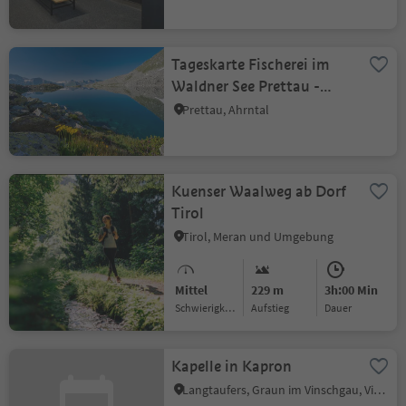
Tageskarte Fischerei im
Waldner See Prettau -
2330 m
Prettau, Ahrntal
Kuenser Waalweg ab Dorf
Tirol
Tirol, Meran und Umgebung
Mittel
229 m
3h:00 Min
Schwierigkeitsgrad
Aufstieg
Dauer
Kapelle in Kapron
Langtaufers, Graun im Vinschgau, Vinschgau