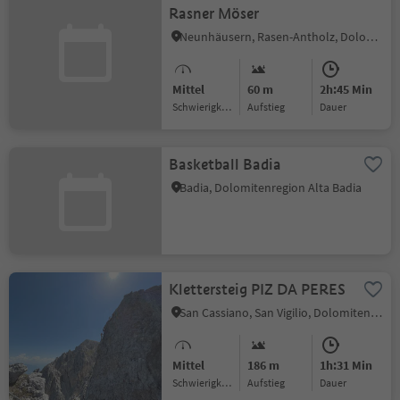
Rasner Möser
Neunhäusern, Rasen-Antholz, Dolomitenregion Kronplatz
Mittel
60 m
2h:45 Min
Schwierigkeitsgrad
Aufstieg
Dauer
Basketball Badia
Badia, Dolomitenregion Alta Badia
Klettersteig PIZ DA PERES
San Cassiano, San Vigilio, Dolomitenregion Kronplatz
Mittel
186 m
1h:31 Min
Schwierigkeitsgrad
Aufstieg
Dauer