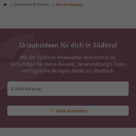
30
Erlebnisse & Events
Alle Erlebnisse
31
32
33
34
35
36
Urlaubsideen für dich in Südtirol
37
38
Mit der Südtirol-Newsletter bekommst du
39
Vorschläge für deine Auszeit, Veranstaltungs-Tipps
40
41
und typische Rezepte direkt ins Postfach.
42
43
44
E-Mail Adresse
45
46
47
Jetzt anmelden
48
49
50
51