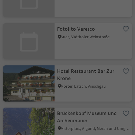
Fotolito Varesco
Auer, Südtiroler Weinstraße
Hotel Restaurant Bar Zur
Krone
Morter, Latsch, Vinschgau
Brückenkopf Museum und
Archenmauer
Mitterplars, Algund, Meran und Umgebung