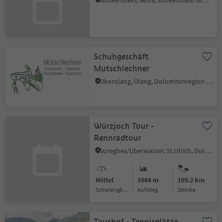
Wolkenstein/Sëlva, Wolkenstein Gröden, Dolomitenregion Gröden
Schuhgeschäft
Mutschlechner
Oberolang, Olang, Dolomitenregion Kronplatz
Würzjoch Tour -
Rennradtour
Sureghes/Überwasser, St.Ulrich, Dolomitenregion Gröden
Mittel
2884 m
109.2 km
Schwierigkeitsgrad
Aufstieg
Strecke
Taushof - Tennisplätze