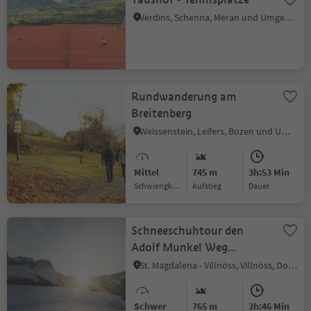
Verdins, Schenna, Meran und Umgebung
Rundwanderung am
Breitenberg
Weissenstein, Leifers, Bozen und Umgebung
Mittel
745 m
3h:53 Min
Schwierigkeitsgrad
Aufstieg
Dauer
Schneeschuhtour den
Adolf Munkel Weg
entlang
St. Magdalena - Villnöss, Villnöss, Dolomitenregion Lüsen Villnöss
Schwer
765 m
2h:46 Min