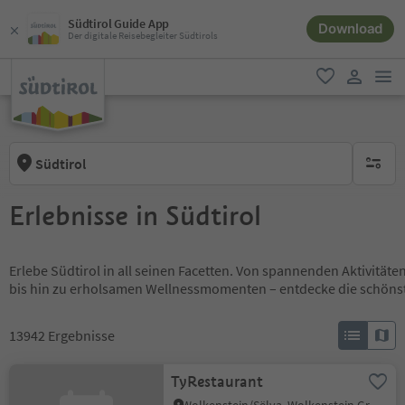
Südtirol Guide App
Download
Der digitale Reisebegleiter Südtirols
men
favorit
user lin
Südtirol
keine ak
Erlebnisse in Südtirol
Erlebe Südtirol in all seinen Facetten. Von spannenden Aktivität
bis hin zu erholsamen Wellnessmomenten – entdecke die schöns
13942
Ergebnisse
TyRestaurant