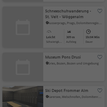
Schneeschuhwanderung -
St. Veit - Wöggenalm
Ausserprags, Prags, Dolomitenregion 3 Zinnen
Leicht
309 m
1h:04 Min
Schwierigkeitsgrad
Aufstieg
Dauer
Museum Pons Drusi
Gries, Bozen, Bozen und Umgebung
Ski Depot Frommer Alm
Karersee, Welschnofen, Dolomitenregion Eggental