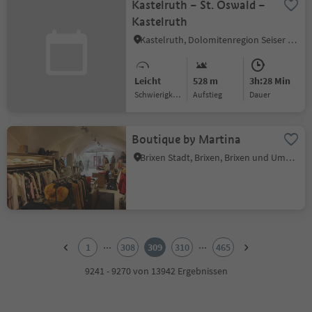
Kastelruth – St. Oswald –
Kastelruth
Kastelruth, Dolomitenregion Seiser Alm
Leicht
528 m
3h:28 Min
Schwierigkeitsgrad
Aufstieg
Dauer
Boutique by Martina
Brixen Stadt, Brixen, Brixen und Umgebung
1
2
...
...
1
308
309
310
465
3
4
9241 - 9270 von 13942 Ergebnissen
5
6
7