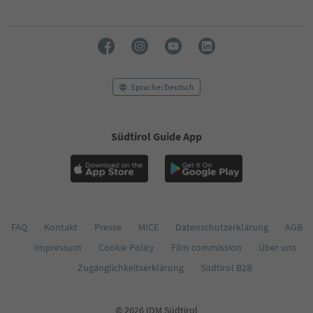
52
53
54
55
56
57
58
Sprache: Deutsch
59
60
61
Südtirol Guide App
62
63
64
65
66
67
68
FAQ
Kontakt
Presse
MICE
Datenschutzerklärung
AGB
69
Impressum
Cookie Policy
Film commission
Über uns
70
71
Zugänglichkeitserklärung
Südtirol B2B
72
73
74
© 2026 IDM Südtirol