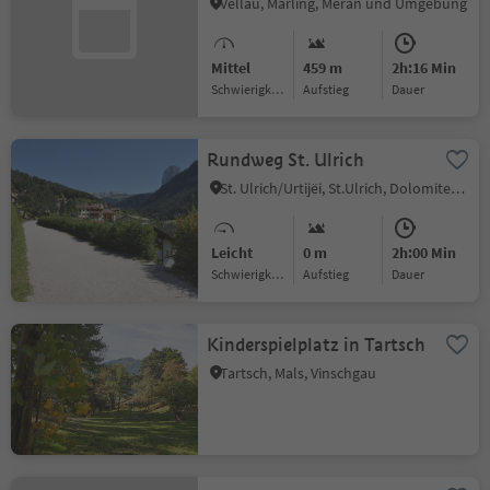
Vellau, Marling, Meran und Umgebung
Mittel
459 m
2h:16 Min
Schwierigkeitsgrad
Aufstieg
Dauer
Rundweg St. Ulrich
St. Ulrich/Urtijëi, St.Ulrich, Dolomitenregion Gröden
Leicht
0 m
2h:00 Min
Schwierigkeitsgrad
Aufstieg
Dauer
Kinderspielplatz in Tartsch
Tartsch, Mals, Vinschgau