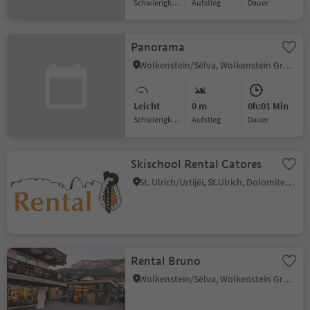
Schwierigkeitsgrad
Aufstieg
Dauer
Panorama
Wolkenstein/Sëlva, Wolkenstein Gröden, Dolomitenregion Gröden
Leicht
0 m
0h:01 Min
Schwierigkeitsgrad
Aufstieg
Dauer
Skischool Rental Catores
St. Ulrich/Urtijëi, St.Ulrich, Dolomitenregion Gröden
Rental Bruno
Wolkenstein/Sëlva, Wolkenstein Gröden, Dolomitenregion Gröden