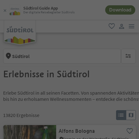
Südtirol Guide App
Download
Der digitale Reisebegleiter Südtirols
men
favorit
user lin
Südtirol
keine ak
Erlebnisse in Südtirol
Erlebe Südtirol in all seinen Facetten. Von spannenden Aktivität
bis hin zu erholsamen Wellnessmomenten – entdecke die schöns
13820
Ergebnisse
Alfons Bologna