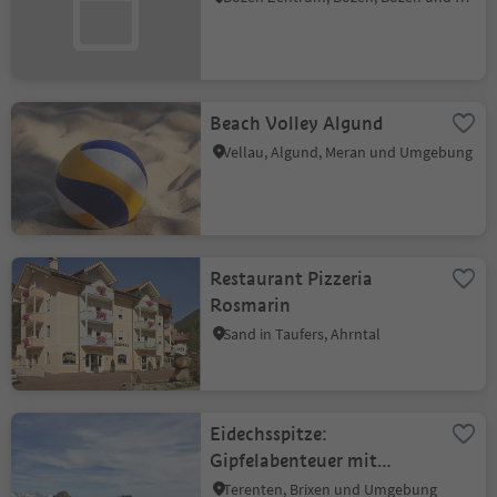
Beach Volley Algund
Vellau, Algund, Meran und Umgebung
Restaurant Pizzeria
Rosmarin
Sand in Taufers, Ahrntal
Eidechsspitze:
Gipfelabenteuer mit
Panoramablick
Terenten, Brixen und Umgebung