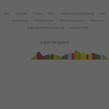
66
67
68
FAQ
Kontakt
Presse
MICE
Datenschutzerklärung
AGB
69
Impressum
Cookie Policy
Film commission
Über uns
70
71
Zugänglichkeitserklärung
Südtirol B2B
72
73
74
© 2026 IDM Südtirol
75
76
77
78
79
80
81
82
83
84
85
86
87