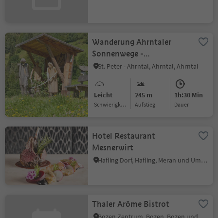
Wanderung Ahrntaler
Sonnenwege -
Leonardiweg
St. Peter - Ahrntal, Ahrntal, Ahrntal
Leicht
245 m
1h:30 Min
Schwierigkeitsgrad
Aufstieg
Dauer
Hotel Restaurant
Mesnerwirt
Hafling Dorf, Hafling, Meran und Umgebung
Thaler Arôme Bistrot
Bozen Zentrum, Bozen, Bozen und Umgebung