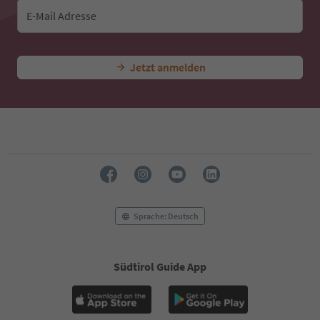
43
44
E-Mail Adresse
45
46
47
Jetzt anmelden
48
49
50
51
52
53
54
55
56
57
58
Sprache: Deutsch
59
60
61
Südtirol Guide App
62
63
64
65