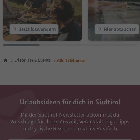
21
22
23
24
25
Jetzt loswandern
Hier abtauchen
26
27
28
29
30
Erlebnisse & Events
Alle Erlebnisse
31
32
33
34
35
36
Urlaubsideen für dich in Südtirol
37
38
Mit der Südtirol-Newsletter bekommst du
39
Vorschläge für deine Auszeit, Veranstaltungs-Tipps
40
41
und typische Rezepte direkt ins Postfach.
42