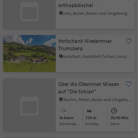
orthopädische)
Gries, Bozen, Bozen und Umgebung
Hofschank Niedermoar
Trumsberg
Kastelbell, Kastelbell-Tschars, Vinschgau
Über die Oberinner Wiesen
auf "Die Schian"
Oberinn, Ritten, Bozen und Umgebung
Schwer
720 m
5h:00 Min
Schwierigkeitsgrad
Aufstieg
Dauer