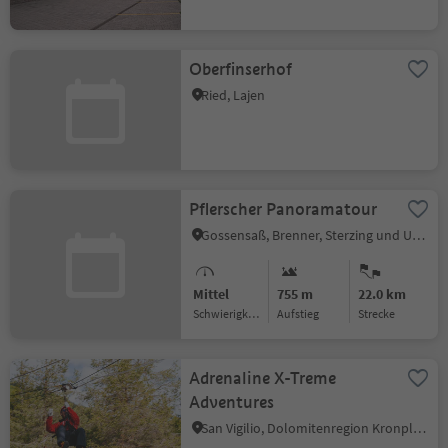
Oberfinserhof
Ried, Lajen
Pflerscher Panoramatour
Gossensaß, Brenner, Sterzing und Umgebung
Mittel
755 m
22.0 km
Schwierigkeitsgrad
Aufstieg
Strecke
Adrenaline X-Treme
Adventures
San Vigilio, Dolomitenregion Kronplatz