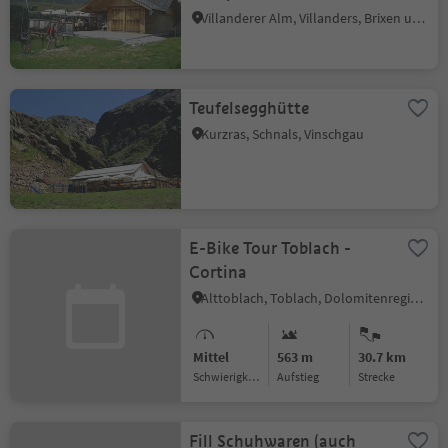
Villanderer Alm, Villanders, Brixen und Umgebung
Teufelsegghütte
Kurzras, Schnals, Vinschgau
E-Bike Tour Toblach -
Cortina
Alttoblach, Toblach, Dolomitenregion 3 Zinnen
Mittel
563 m
30.7 km
Schwierigkeitsgrad
Aufstieg
Strecke
Fill Schuhwaren (auch