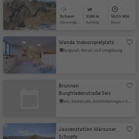
Schwer
1588 m
5h:55 Min
Schwierigkeitsgrad
Aufstieg
Dauer
Wanda Indoorspielplatz
Burgstall, Meran und Umgebung
Brunnen
Burgfriedenstraße Seis
Seis, Kastelruth, Dolomitenregion Seiser Alm
Jausenstation Marzuner
Schupfe