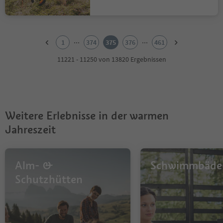
1
2
...
...
1
374
375
376
461
3
4
11221 - 11250 von 13820 Ergebnissen
5
6
7
8
9
Weitere Erlebnisse in der warmen
10
11
Jahreszeit
12
13
14
Alm- &
Schwimmbäde
15
16
Schutzhütten
17
18
19
20