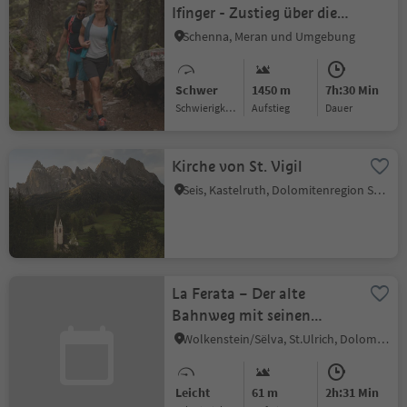
Ifinger - Zustieg über die
Taser Alm
Schenna, Meran und Umgebung
Schwer
1450 m
7h:30 Min
Schwierigkeitsgrad
Aufstieg
Dauer
Kirche von St. Vigil
Seis, Kastelruth, Dolomitenregion Seiser Alm
La Ferata – Der alte
Bahnweg mit seinen
Bronzeskulpturen und
Wolkenstein/Sëlva, St.Ulrich, Dolomitenregion Gröden
Schneehöhen
Leicht
61 m
2h:31 Min