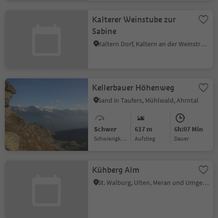
Kalterer Weinstube zur
Sabine
Kaltern Dorf, Kaltern an der Weinstraße, Südtiroler Weinstraße
Kellerbauer Höhenweg
Sand in Taufers, Mühlwald, Ahrntal
Schwer
617 m
6h:07 Min
Schwierigkeitsgrad
Aufstieg
Dauer
Kühberg Alm
St. Walburg, Ulten, Meran und Umgebung