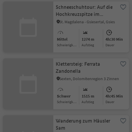
Schneeschuhtour: Auf die
Hochkreuzspitze im
Gsiesertal (2739 m)
St. Magdalena - Gsiesertal, Gsies
Mittel
1274 m
4h:30 Min
Schwierigkeitsgrad
Aufstieg
Dauer
Klettersteig: Ferrata
Zandonella
Sexten, Dolomitenregion 3 Zinnen
Schwer
1515 m
4h:45 Min
Schwierigkeitsgrad
Aufstieg
Dauer
Wanderung zum Häusler
Sam