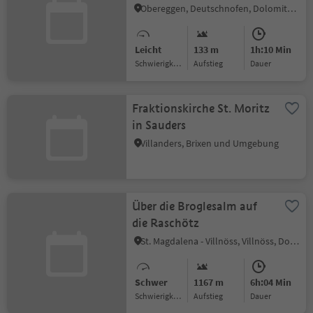
Obereggen, Deutschnofen, Dolomitenregion Eggental
Leicht
133 m
1h:10 Min
Schwierigkeitsgrad
Aufstieg
Dauer
Fraktionskirche St. Moritz
in Sauders
Villanders, Brixen und Umgebung
Über die Broglesalm auf
die Raschötz
St. Magdalena - Villnöss, Villnöss, Dolomitenregion Lüsen Villnöss
Schwer
1167 m
6h:04 Min
Schwierigkeitsgrad
Aufstieg
Dauer