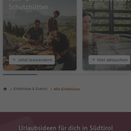
16
Schutzhütten
17
18
19
20
21
22
23
24
25
Jetzt loswandern
Hier abtauchen
26
27
28
29
30
Erlebnisse & Events
Alle Erlebnisse
31
32
33
34
35
36
Urlaubsideen für dich in Südtirol
37