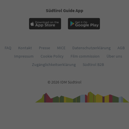
60
61
Südtirol Guide App
62
63
64
65
66
67
68
FAQ
Kontakt
Presse
MICE
Datenschutzerklärung
AGB
69
Impressum
Cookie Policy
Film commission
Über uns
70
71
Zugänglichkeitserklärung
Südtirol B2B
72
73
74
© 2026 IDM Südtirol
75
76
77
78
79
80
81
82