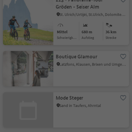
Gröden - Seiser Alm
St. Ulrich/Urtijëi, St.Ulrich, Dolomitenregion Gröden
Mittel
680 m
36 km
Schwierigkeitsgrad
Aufstieg
Strecke
Boutique Glamour
Latzfons, Klausen, Brixen und Umgebung
Mode Steger
Sand in Taufers, Ahrntal