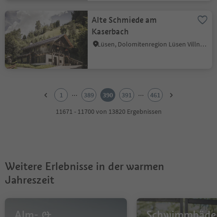
Alte Schmiede am
Kaserbach
Lüsen, Dolomitenregion Lüsen Villnöss
1
2
...
...
1
389
390
391
461
3
4
11671 - 11700 von 13820 Ergebnissen
5
6
7
8
9
Weitere Erlebnisse in der warmen
10
11
Jahreszeit
12
13
14
Alm- &
Schwimmbäde
15