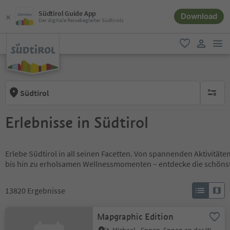
Südtirol Guide App
Download
Der digitale Reisebegleiter Südtirols
men
favorit
user lin
Südtirol
keine ak
Erlebnisse in Südtirol
Erlebe Südtirol in all seinen Facetten. Von spannenden Aktivität
bis hin zu erholsamen Wellnessmomenten – entdecke die schöns
13820
Ergebnisse
Mapgraphic Edition