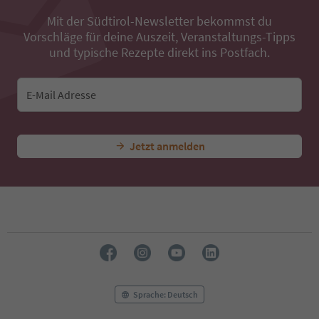
38
Mit der Südtirol-Newsletter bekommst du
39
Vorschläge für deine Auszeit, Veranstaltungs-Tipps
40
41
und typische Rezepte direkt ins Postfach.
42
43
44
E-Mail Adresse
45
46
47
Jetzt anmelden
48
49
50
51
52
53
54
55
56
57
58
Sprache: Deutsch
59