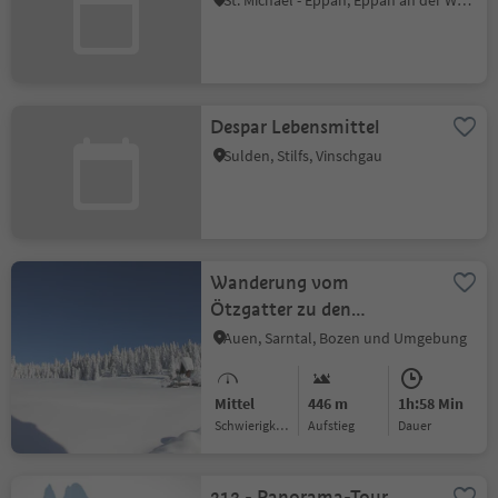
St. Michael - Eppan, Eppan an der Weinstraße, Südtiroler Weinstraße
Despar Lebensmittel
Sulden, Stilfs, Vinschgau
Wanderung vom
Ötzgatter zu den
Stoanernen Mandlen
Auen, Sarntal, Bozen und Umgebung
Mittel
446 m
1h:58 Min
Schwierigkeitsgrad
Aufstieg
Dauer
213 - Panorama-Tour