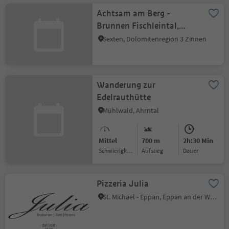
Achtsam am Berg -
Brunnen Fischleintal,
Sexten
Sexten, Dolomitenregion 3 Zinnen
Wanderung zur
Edelrauthütte
Mühlwald, Ahrntal
Mittel
700 m
2h:30 Min
Schwierigkeitsgrad
Aufstieg
Dauer
Pizzeria Julia
St. Michael - Eppan, Eppan an der Weinstraße, Südtiroler Weinstraße