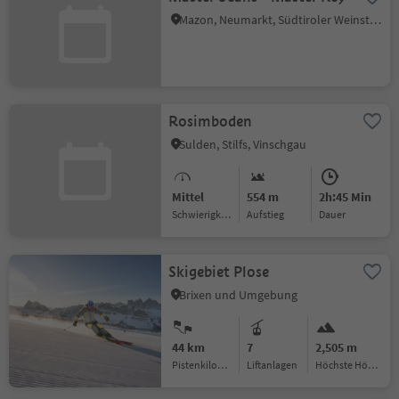
Mazon, Neumarkt, Südtiroler Weinstraße
Rosimboden
Sulden, Stilfs, Vinschgau
Mittel
554 m
2h:45 Min
Schwierigkeitsgrad
Aufstieg
Dauer
Skigebiet Plose
Brixen und Umgebung
44 km
7
2,505 m
Pistenkilometer
Liftanlagen
Höchste Höhe: