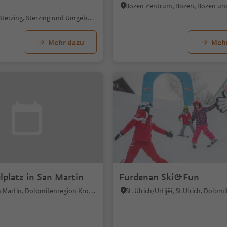
Gossensaß, Sterzing, Sterzing und Umgebung
Mehr dazu
Meh
lplatz in San Martin
Furdenan Ski&Fun
Pikolein, San Martin, Dolomitenregion Kronplatz