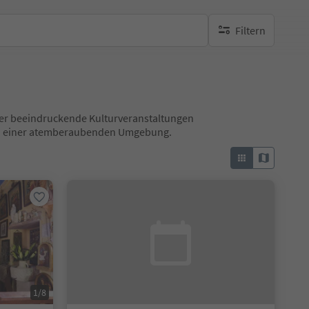
Filtern
keine aktiven Filte
 über beeindruckende Kulturveranstaltungen
 in einer atemberaubenden Umgebung.
1/8