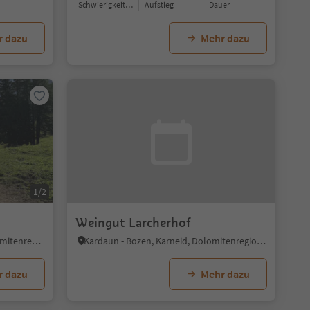
Schwierigkeitsgrad
Aufstieg
Dauer
r dazu
Mehr dazu
1/2
Weingut Larcherhof
Tiers, Tiers am Rosengarten, Dolomitenregion Seiser Alm
Kardaun - Bozen, Karneid, Dolomitenregion Eggental
r dazu
Mehr dazu