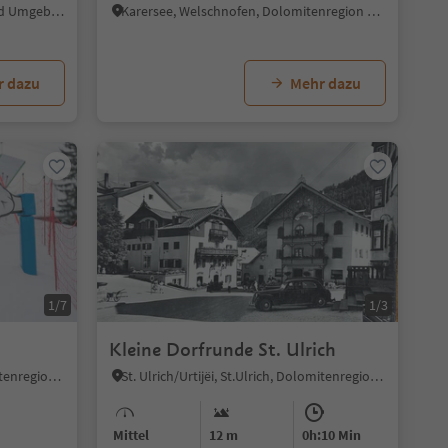
Bozen Zentrum, Bozen, Bozen und Umgebung
Karersee, Welschnofen, Dolomitenregion Eggental
r dazu
Mehr dazu
1/7
1/3
Kleine Dorfrunde St. Ulrich
St. Ulrich/Urtijëi, St.Ulrich, Dolomitenregion Gröden
St. Ulrich/Urtijëi, St.Ulrich, Dolomitenregion Gröden
Mittel
12 m
0h:10 Min