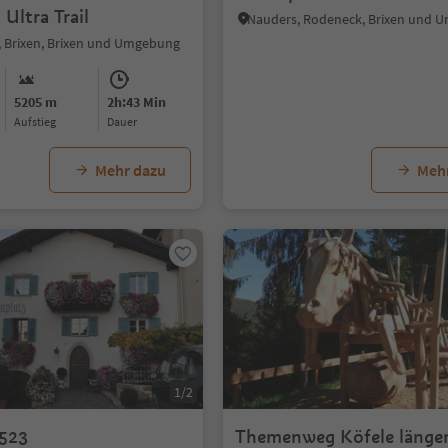
Ultra Trail
Nauders, Rodeneck, Brixen und 
t, Brixen, Brixen und Umgebung
5205 m
2h:43 Min
Aufstieg
Dauer
Mehr dazu
Meh
1/2
523
Themenweg Köfele länge