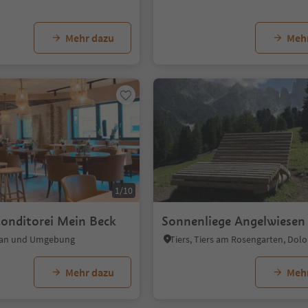
Mehr dazu
Meh
1/10
Konditorei Mein Beck
Sonnenliege Angelwiesen
eran und Umgebung
Mehr dazu
Meh