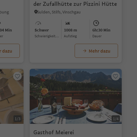
der Zufallhütte zur Pizzini Hütte
ebung
Sulden, Stilfs, Vinschgau
04 Min
Schwer
1008 m
6h:30 Min
uer
Schwierigkeitsgrad
Aufstieg
Dauer
r dazu
Mehr dazu
1/3
1/4
Gasthof Meierei