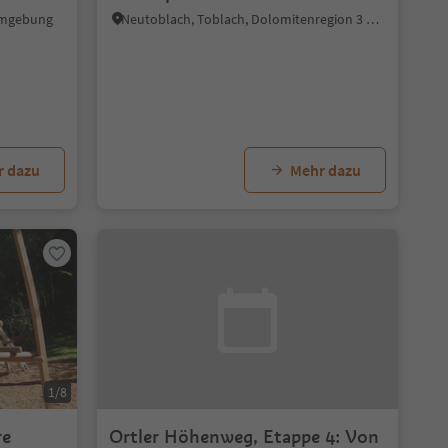
Umgebung
Neutoblach, Toblach, Dolomitenregion 3 Zinnen
r dazu
Mehr dazu
1/8
re
Ortler Höhenweg, Etappe 4: Von