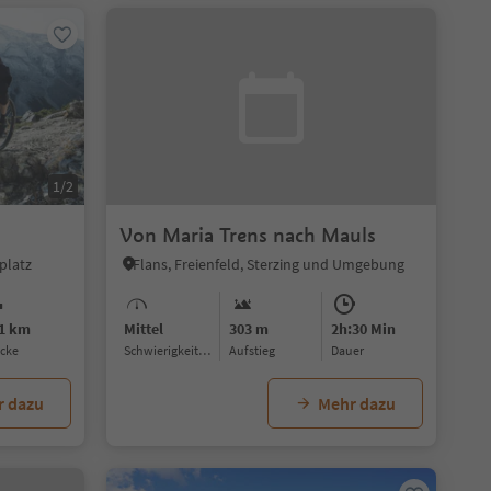
1/2
Von Maria Trens nach Mauls
platz
Flans, Freienfeld, Sterzing und Umgebung
.1 km
Mittel
303 m
2h:30 Min
ecke
Schwierigkeitsgrad
Aufstieg
Dauer
r dazu
Mehr dazu