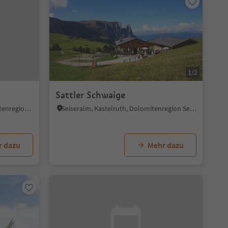
1/2
Sattler Schwaige
St. Ulrich/Urtijëi, St.Ulrich, Dolomitenregion Gröden
Seiseralm, Kastelruth, Dolomitenregion Seiser Alm
r dazu
Mehr dazu