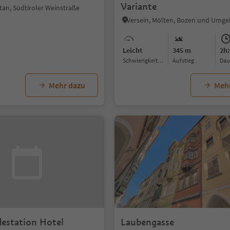
Variante
tan, Südtiroler Weinstraße
Versein, Mölten, Bozen und Umg
Leicht
345 m
2h:
Schwierigkeitsgrad
Aufstieg
Da
Mehr dazu
Meh
destation Hotel
Laubengasse