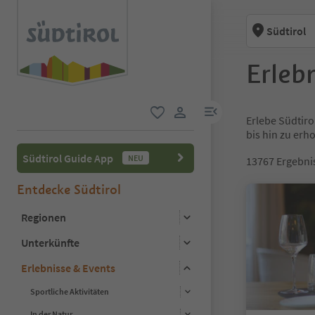
Südtirol
Erlebn
menu link
Erlebe Südtiro
favorit
user link
bis hin zu er
Südtirol Guide App
NEU
13767
Ergebni
Entdecke Südtirol
Regionen
Unterkünfte
Erlebnisse & Events
Sportliche Aktivitäten
In der Natur