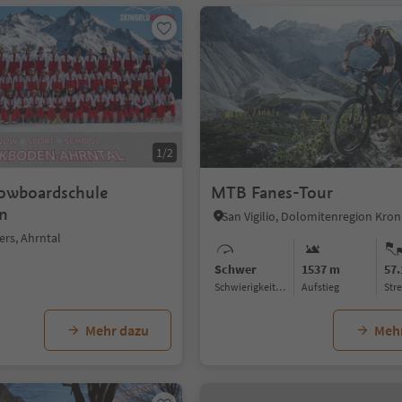
1/2
owboardschule
MTB Fanes-Tour
n
San Vigilio, Dolomitenregion Kron
ers, Ahrntal
Schwer
1537 m
57
Schwierigkeitsgrad
Aufstieg
Str
Mehr dazu
Meh