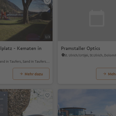
1/3
lplatz - Kematen in
Pramstaller Optics
Kematen - Sand in Taufers, Sand in Taufers, Ahrntal
Mehr dazu
Meh