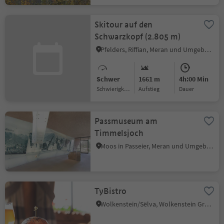
Skitour auf den
Schwarzkopf (2.805 m)
Pfelders, Riffian, Meran und Umgebung
Schwer
1661 m
4h:00 Min
Schwierigkeitsgrad
Aufstieg
Dauer
Passmuseum am
Timmelsjoch
Moos in Passeier, Meran und Umgebung
TyBistro
Wolkenstein/Sëlva, Wolkenstein Gröden, Dolomitenregion Gröden