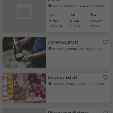
Ried - St.Martin in Passeier, St.Martin in Passeier, Meran und Umgebung
Mittel
682 m
17.5 km
Schwierigkeitsgrad
Aufstieg
Strecke
Honey GourMet
Partschins, Meran und Umgebung
Druckwerkstatt
Rotwand, Ritten, Bozen und Umgebung
Skitour zum Hinteren