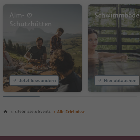
13
14
Alm- &
Schwimmbäde
15
16
Schutzhütten
17
18
19
20
21
22
23
24
25
Jetzt loswandern
Hier abtauchen
26
27
28
29
30
Erlebnisse & Events
Alle Erlebnisse
31
32
33
34