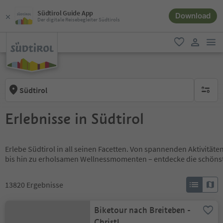
Südtirol Guide App
Download
Der digitale Reisebegleiter Südtirols
men
favorit
user lin
Südtirol
keine ak
Erlebnisse in Südtirol
Erlebe Südtirol in all seinen Facetten. Von spannenden Aktivität
bis hin zu erholsamen Wellnessmomenten – entdecke die schöns
13820
Ergebnisse
Biketour nach Breiteben -
Christl