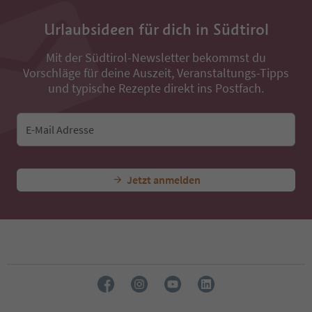
35
36
Urlaubsideen für dich in Südtirol
37
38
Mit der Südtirol-Newsletter bekommst du
39
Vorschläge für deine Auszeit, Veranstaltungs-Tipps
40
41
und typische Rezepte direkt ins Postfach.
42
43
44
E-Mail Adresse
45
46
47
Jetzt anmelden
48
49
50
51
52
53
54
55
56
57