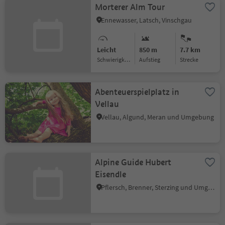
Morterer Alm Tour
Ennewasser, Latsch, Vinschgau
Leicht
850 m
7.7 km
Schwierigkeitsgrad
Aufstieg
Strecke
Abenteuerspielplatz in
Vellau
Vellau, Algund, Meran und Umgebung
Alpine Guide Hubert
Eisendle
Pflersch, Brenner, Sterzing und Umgebung