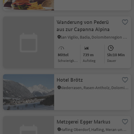
Wanderung von Pederü
aus zur Capanna Alpina
San Vigilio, Badia, Dolomitenregion Alta Badia
Mittel
739 m
5h:10 Min
Schwierigkeitsgrad
Aufstieg
Dauer
Hotel Brötz
Niederrasen, Rasen-Antholz, Dolomitenregion Kronplatz
Metzgerei Egger Markus
Hafling Oberdorf, Hafling, Meran und Umgebung