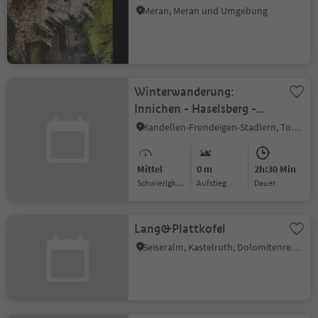
Meran, Meran und Umgebung
Winterwanderung:
Innichen - Haselsberg -
Toblach
Kandellen-Frondeigen-Stadlern, Toblach, Dolomitenregion 3 Zinnen
Mittel
0 m
2h:30 Min
Schwierigkeitsgrad
Aufstieg
Dauer
Lang&Plattkofel
Seiseralm, Kastelruth, Dolomitenregion Seiser Alm