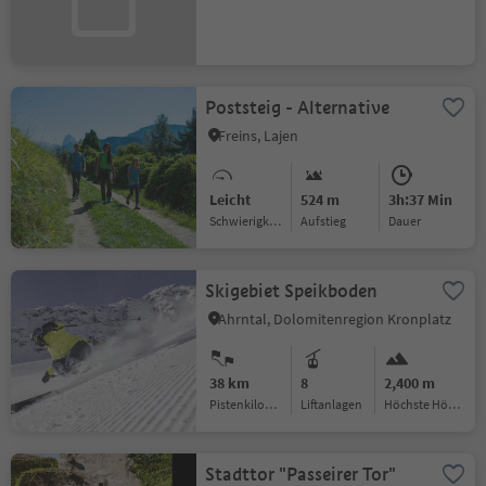
Poststeig - Alternative
Freins, Lajen
Leicht
524 m
3h:37 Min
Schwierigkeitsgrad
Aufstieg
Dauer
Skigebiet Speikboden
Ahrntal, Dolomitenregion Kronplatz
38 km
8
2,400 m
Pistenkilometer
Liftanlagen
Höchste Höhe:
Stadttor "Passeirer Tor"