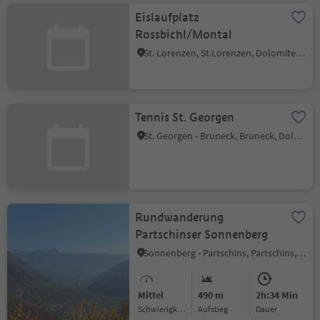
Eislaufplatz
Rossbichl/Montal
St. Lorenzen, St.Lorenzen, Dolomitenregion Kronplatz
Tennis St. Georgen
St. Georgen - Bruneck, Bruneck, Dolomitenregion Kronplatz
Rundwanderung
Partschinser Sonnenberg
Sonnenberg - Partschins, Partschins, Meran und Umgebung
Mittel
490 m
2h:34 Min
Schwierigkeitsgrad
Aufstieg
Dauer