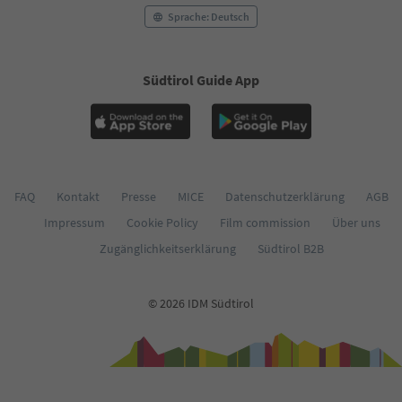
58
Sprache: Deutsch
59
60
61
Südtirol Guide App
62
63
64
65
66
67
68
FAQ
Kontakt
Presse
MICE
Datenschutzerklärung
AGB
69
Impressum
Cookie Policy
Film commission
Über uns
70
71
Zugänglichkeitserklärung
Südtirol B2B
72
73
74
© 2026 IDM Südtirol
75
76
77
78
79