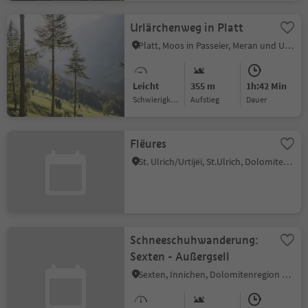
Urlärchenweg in Platt
Platt, Moos in Passeier, Meran und Umgebung
Leicht
355 m
1h:42 Min
Schwierigkeitsgrad
Aufstieg
Dauer
Flëures
St. Ulrich/Urtijëi, St.Ulrich, Dolomitenregion Gröden
Schneeschuhwanderung:
Sexten - Außergsell
Sexten, Innichen, Dolomitenregion 3 Zinnen