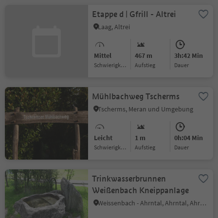
Etappe d | Gfrill - Altrei
Laag, Altrei
Mittel
467 m
3h:42 Min
Schwierigkeitsgrad
Aufstieg
Dauer
Mühlbachweg Tscherms
Tscherms, Meran und Umgebung
Leicht
1 m
0h:04 Min
Schwierigkeitsgrad
Aufstieg
Dauer
Trinkwasserbrunnen
Weißenbach Kneippanlage
Weissenbach - Ahrntal, Ahrntal, Ahrntal