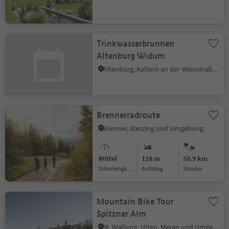
Trinkwasserbrunnen
Altenburg Widum
Altenburg, Kaltern an der Weinstraße, Südtiroler Weinstraße
Brennerradroute
Brenner, Sterzing und Umgebung
Mittel
118 m
50.9 km
Schwierigkeitsgrad
Aufstieg
Strecke
Mountain Bike Tour
Spitzner Alm
St. Walburg, Ulten, Meran und Umgebung