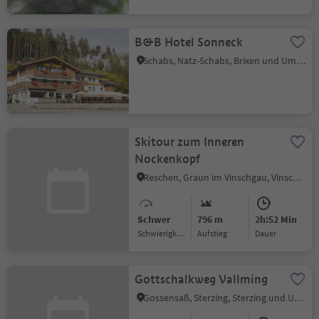
B&B Hotel Sonneck
Schabs, Natz-Schabs, Brixen und Umgebung
Skitour zum Inneren
Nockenkopf
Reschen, Graun im Vinschgau, Vinschgau
Schwer
796 m
2h:52 Min
Schwierigkeitsgrad
Aufstieg
Dauer
Gottschalkweg Vallming
Gossensaß, Sterzing, Sterzing und Umgebung