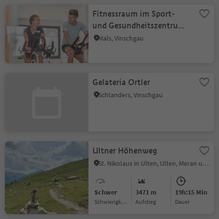
Fitnessraum im Sport-
und Gesundheitszentrum
Sportwell
Mals, Vinschgau
Gelateria Ortler
Schlanders, Vinschgau
Ultner Höhenweg
St. Nikolaus in Ulten, Ulten, Meran und Umgebung
Schwer
3471 m
19h:15 Min
Schwierigkeitsgrad
Aufstieg
Dauer