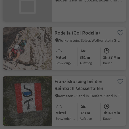
Bozen Zentrum, Bozen, Bozen und Umgebung
Rodella (Col Rodella)
Wolkenstein/Sëlva, Wolkenstein Gröden, Dolomitenregion Gröden
Mittel
351 m
1h:37 Min
Schwierigkeitsgrad
Aufstieg
Dauer
Franziskusweg bei den
Reinbach Wasserfällen
Kematen - Sand in Taufers, Sand in Taufers, Ahrntal
Mittel
323 m
2h:40 Min
Schwierigkeitsgrad
Aufstieg
Dauer