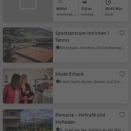
Mittel
750 m
2h:45 Min
Schwierigkeitsgrad
Aufstieg
Dauer
Sportzentrum Innichen |
Tennis
Winnebach, Innichen, Dolomitenregion 3 Zinnen
Mode Erhard
Brixen Stadt, Brixen, Brixen und Umgebung
Pomaria - Hofcafè und
Hofladen
St. Josef am See, Kaltern an der Weinstraße, Südtiroler Weinstraße