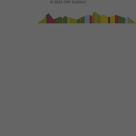
74
© 2026 IDM Südtirol
75
76
77
78
79
80
81
82
83
84
85
86
87
88
89
90
91
92
93
94
95
96