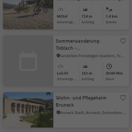
Mittel
714 m
7.4 km
Schwierigkeitsgrad
Aufstieg
Strecke
Sommerwanderung:
Toblach -
ZweiWasserBrunnen -
Kandellen-Frondeigen-Stadlern, Toblach, Dolomitenregion 3 Zinnen
Labyrinth
Leicht
182 m
2h:00 Min
Schwierigkeitsgrad
Aufstieg
Dauer
Wohn- und Pflegeheim
Bruneck
Bruneck Stadt, Bruneck, Dolomitenregion Kronplatz