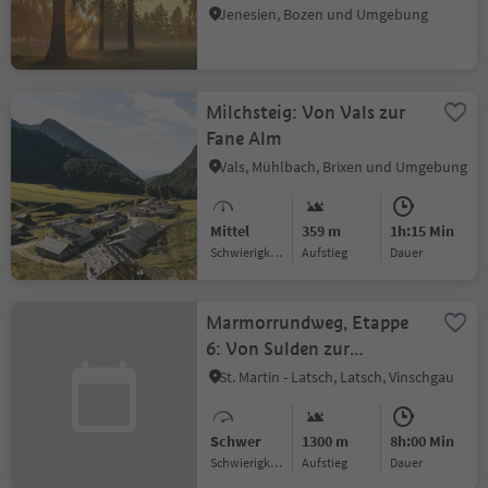
Lärchenhochplateau
Jenesien, Bozen und Umgebung
Milchsteig: Von Vals zur
Fane Alm
Vals, Mühlbach, Brixen und Umgebung
Mittel
359 m
1h:15 Min
Schwierigkeitsgrad
Aufstieg
Dauer
Marmorrundweg, Etappe
6: Von Sulden zur
Zufallhütte
St. Martin - Latsch, Latsch, Vinschgau
Schwer
1300 m
8h:00 Min
Schwierigkeitsgrad
Aufstieg
Dauer