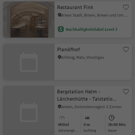
Restaurant Fink
Brixen Stadt, Brixen, Brixen und Umgebung
Nachhaltigkeitslabel Level 3
Planöfhof
Schlinig, Mals, Vinschgau
Bergstation Helm -
Lärchenhütte - Talstation
Helm Sexten
Sexten, Dolomitenregion 3 Zinnen
Mittel
0 m
2h:40 Min
Schwierigkeitsgrad
Aufstieg
Dauer