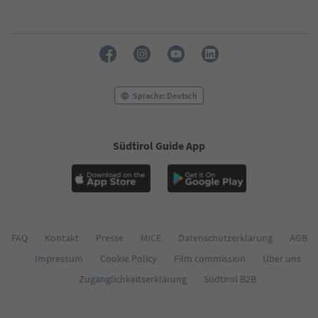
52
53
54
55
56
57
58
Sprache: Deutsch
59
60
61
Südtirol Guide App
62
63
64
65
66
67
68
FAQ
Kontakt
Presse
MICE
Datenschutzerklärung
AGB
69
Impressum
Cookie Policy
Film commission
Über uns
70
71
Zugänglichkeitserklärung
Südtirol B2B
72
73