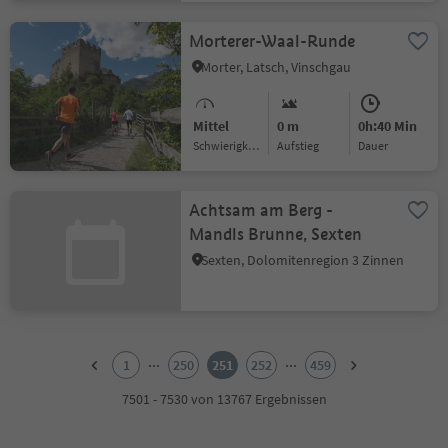
Morterer-Waal-Runde
Morter, Latsch, Vinschgau
Mittel
0 m
0h:40 Min
Schwierigkeitsgrad
Aufstieg
Dauer
Achtsam am Berg -
Mandls Brunne, Sexten
Sexten, Dolomitenregion 3 Zinnen
1
2
...
...
1
250
251
252
459
3
4
7501 - 7530 von 13767 Ergebnissen
5
6