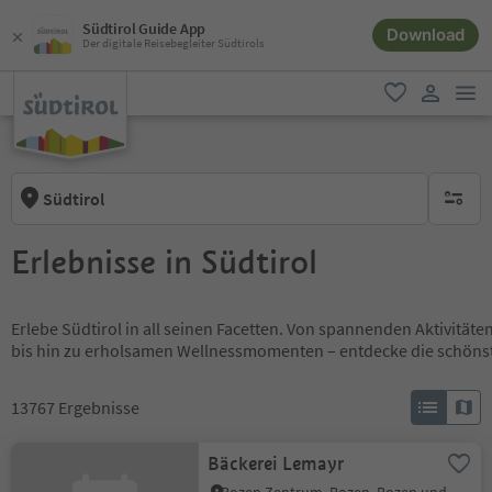
Südtirol Guide App
Download
Der digitale Reisebegleiter Südtirols
men
favorit
user lin
Südtirol
keine ak
Erlebnisse in Südtirol
Erlebe Südtirol in all seinen Facetten. Von spannenden Aktivität
bis hin zu erholsamen Wellnessmomenten – entdecke die schöns
13767
Ergebnisse
Bäckerei Lemayr