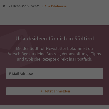
29
30
Erlebnisse & Events
Alle Erlebnisse
31
32
33
34
35
36
Urlaubsideen für dich in Südtirol
37
38
Mit der Südtirol-Newsletter bekommst du
39
Vorschläge für deine Auszeit, Veranstaltungs-Tipps
40
41
und typische Rezepte direkt ins Postfach.
42
43
44
E-Mail Adresse
45
46
47
Jetzt anmelden
48
49
50
51