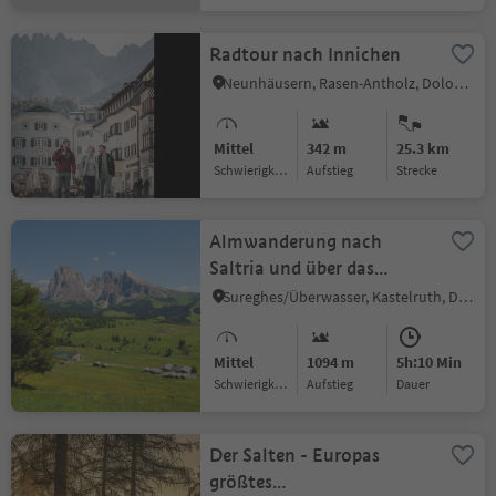
Radtour nach Innichen
Neunhäusern, Rasen-Antholz, Dolomitenregion Kronplatz
Mittel
342 m
25.3 km
Schwierigkeitsgrad
Aufstieg
Strecke
Almwanderung nach
Saltria und über das
Jendertal nach St.Ulrich
Sureghes/Überwasser, Kastelruth, Dolomitenregion Seiser Alm
Mittel
1094 m
5h:10 Min
Schwierigkeitsgrad
Aufstieg
Dauer
Der Salten - Europas
größtes