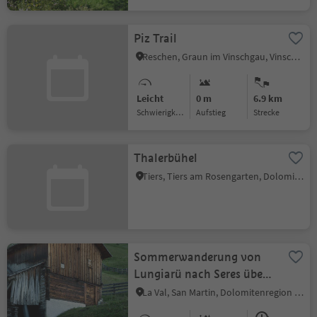
Piz Trail
Reschen, Graun im Vinschgau, Vinschgau
Leicht
0 m
6.9 km
Schwierigkeitsgrad
Aufstieg
Strecke
Thalerbühel
Tiers, Tiers am Rosengarten, Dolomitenregion Seiser Alm
Sommerwanderung von
Lungiarü nach Seres über
Val di Morins nach Miscì
La Val, San Martin, Dolomitenregion Kronplatz
und zurück