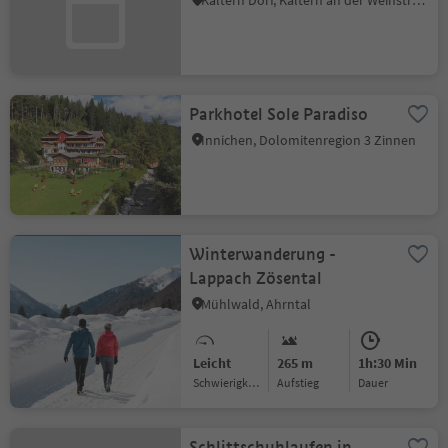
Kaltern Dorf, Kaltern an der Weinstraße, Südtiroler Weinstraße
Parkhotel Sole Paradiso
Innichen, Dolomitenregion 3 Zinnen
Winterwanderung -
Lappach Zösental
Mühlwald, Ahrntal
Leicht
265 m
1h:30 Min
Schwierigkeitsgrad
Aufstieg
Dauer
Schlittschuhlaufen in