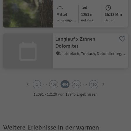
Mittel
1251 m
6h:13 Min
Schwierigkeitsgrad
Aufstieg
Dauer
Langlauf 3 Zinnen
Dolomites
Neutoblach, Toblach, Dolomitenregion 3 Zinnen
1
2
...
...
1
403
404
405
465
3
4
12091 - 12120 von 13945 Ergebnissen
5
6
7
8
9
Weitere Erlebnisse in der warmen
10