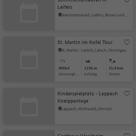
Leifers
Steinmannwald, Leifers, Bozen und Umgebung
St. Martin im Kofel Tour
St. Martin - Latsch, Latsch, Vinschgau
Mittel
1198 m
15.4 km
Schwierigkeitsgrad
Aufstieg
Strecke
Kinderspielplatz - Lappach
Kneippanlage
Lappach, Mühlwald, Ahrntal