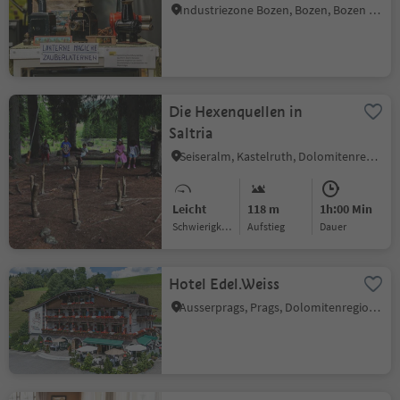
Industriezone Bozen, Bozen, Bozen und Umgebung
Die Hexenquellen in
Saltria
Seiseralm, Kastelruth, Dolomitenregion Seiser Alm
Leicht
118 m
1h:00 Min
Schwierigkeitsgrad
Aufstieg
Dauer
Hotel Edel.Weiss
Ausserprags, Prags, Dolomitenregion 3 Zinnen