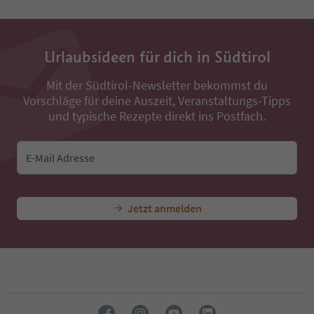
33
34
35
36
Urlaubsideen für dich in Südtirol
37
38
Mit der Südtirol-Newsletter bekommst du
39
Vorschläge für deine Auszeit, Veranstaltungs-Tipps
40
41
und typische Rezepte direkt ins Postfach.
42
43
44
E-Mail Adresse
45
46
47
Jetzt anmelden
48
49
50
51
52
53
54
55