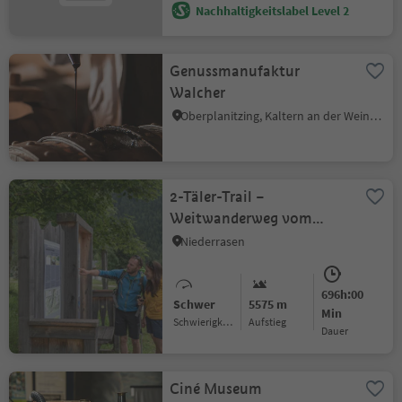
Nachhaltigkeitslabel Level 2
Genussmanufaktur
Walcher
Oberplanitzing, Kaltern an der Weinstraße, Südtiroler Weinstraße
2-Täler-Trail –
Weitwanderweg vom
Defereggental ins
Niederrasen
Antholzertal
696h:00
Schwer
5575 m
Min
Schwierigkeitsgrad
Aufstieg
Dauer
Ciné Museum