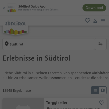
Südtirol Guide App
Download
Der digitale Reisebegleiter Südtirols
men
favorit
user lin
Südtirol
keine ak
Erlebnisse in Südtirol
Erlebe Südtirol in all seinen Facetten. Von spannenden Aktivität
bis hin zu erholsamen Wellnessmomenten – entdecke die schöns
13945
Ergebnisse
Torgglkeller