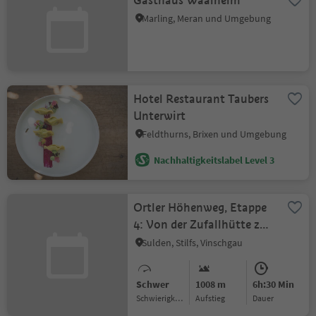
Gasthaus Waalheim
Marling, Meran und Umgebung
Hotel Restaurant Taubers
Unterwirt
Feldthurns, Brixen und Umgebung
Nachhaltigkeitslabel Level 3
Ortler Höhenweg, Etappe
4: Von der Zufallhütte zur
Pizzini Hütte
Sulden, Stilfs, Vinschgau
Schwer
1008 m
6h:30 Min
Schwierigkeitsgrad
Aufstieg
Dauer