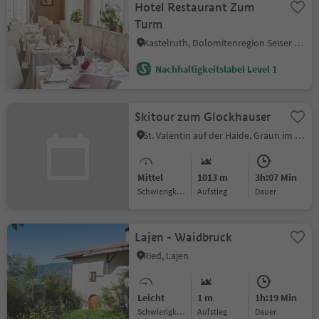
Hotel Restaurant Zum
Turm
Kastelruth, Dolomitenregion Seiser Alm
Nachhaltigkeitslabel Level 1
Skitour zum Glockhauser
St. Valentin auf der Haide, Graun im Vinschgau, Vinschgau
Mittel
1013 m
3h:07 Min
Schwierigkeitsgrad
Aufstieg
Dauer
Lajen - Waidbruck
Ried, Lajen
Leicht
1 m
1h:19 Min
Schwierigkeitsgrad
Aufstieg
Dauer