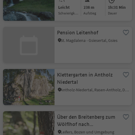
Leicht
238 m
1h:31 Min
Schwierigkeitsgrad
Aufstieg
Dauer
Pension Leitenhof
St. Magdalena - Gsiesertal, Gsies
Klettergarten in Antholz
Niedertal
Antholz-Niedertal, Rasen-Antholz, Dolomitenregion Kronplatz
Über den Breitenberg zum
Wölflhof nach
Deutschnofen
Leifers, Bozen und Umgebung