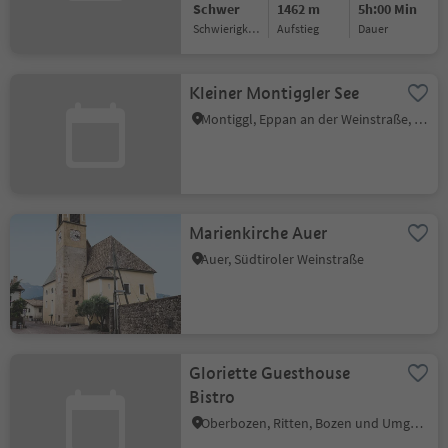
Schwer
1462 m
5h:00 Min
Schwierigkeitsgrad
Aufstieg
Dauer
Kleiner Montiggler See
Montiggl, Eppan an der Weinstraße, Südtiroler Weinstraße
Marienkirche Auer
Auer, Südtiroler Weinstraße
Gloriette Guesthouse
Bistro
Oberbozen, Ritten, Bozen und Umgebung