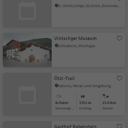
St. Ulrich/Urtijëi, St.Ulrich, Dolomitenregion Gröden
Vintschger Museum
Schluderns, Vinschgau
Ötzi-Trail
Naturns, Meran und Umgebung
Schwer
1353 m
22.0 km
Schwierigkeitsgrad
Aufstieg
Strecke
Gasthof Rabenstein