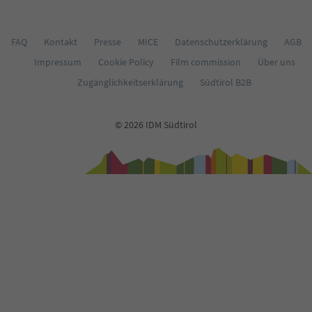
66
67
68
FAQ
Kontakt
Presse
MICE
Datenschutzerklärung
AGB
69
Impressum
Cookie Policy
Film commission
Über uns
70
71
Zugänglichkeitserklärung
Südtirol B2B
72
73
74
© 2026 IDM Südtirol
75
76
77
78
79
80
81
82
83
84
85
86
87