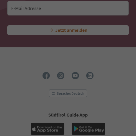
43
44
E-Mail Adresse
45
46
47
Jetzt anmelden
48
49
50
51
52
53
54
55
56
57
58
Sprache: Deutsch
59
60
61
Südtirol Guide App
62
63
64
65