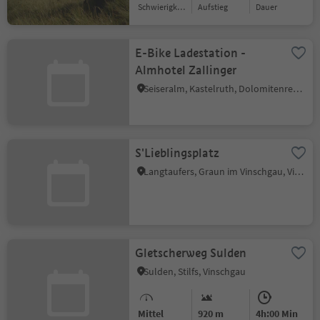
Schwierigkeitsgrad
Aufstieg
Dauer
E-Bike Ladestation -
Almhotel Zallinger
Seiseralm, Kastelruth, Dolomitenregion Seiser Alm
S'Lieblingsplatz
Langtaufers, Graun im Vinschgau, Vinschgau
Gletscherweg Sulden
Sulden, Stilfs, Vinschgau
Mittel
920 m
4h:00 Min