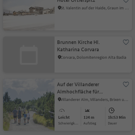
Hotel Ortlerspitz
St. Valentin auf der Haide, Graun im Vinschgau, Vinschgau
Brunnen Kirche Hl.
Katharina Corvara
Corvara, Dolomitenregion Alta Badia
Auf der Villanderer
Almhochfläche für
Familien
Villanderer Alm, Villanders, Brixen und Umgebung
Leicht
124 m
1h:53 Min
Schwierigkeitsgrad
Aufstieg
Dauer