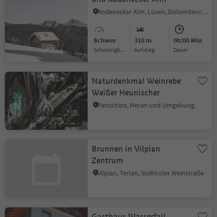
Rodenecker Alm, Lüsen, Dolomitenregion Lüsen Villnöss
Schwer
310 m
0h:00 Min
Schwierigkeitsgrad
Aufstieg
Dauer
Naturdenkmal Weinrebe
Weißer Heunischer
Partschins, Meran und Umgebung
Brunnen in Vilpian
Zentrum
Vilpian, Terlan, Südtiroler Weinstraße
Gasthaus Wasserfall