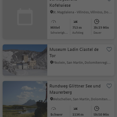
Kofelwiese
St. Magdalena - Villnöss, Villnöss, Dolomitenregion Lüsen Villnöss
Mittel
753 m
3h:19 Min
Schwierigkeitsgrad
Aufstieg
Dauer
Museum Ladin Ciastel de
Tor
Pikolein, San Martin, Dolomitenregion Kronplatz
Rundweg Glittner See und
Maurerberg
Welschellen, San Martin, Dolomitenregion Kronplatz
Schwer
1134 m
5h:50 Min