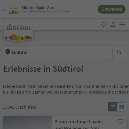
Südtirol Guide App
Download
Der digitale Reisebegleiter Südtirols
men
favorit
user lin
Südtirol
keine ak
Erlebnisse in Südtirol
Erlebe Südtirol in all seinen Facetten. Von spannenden Aktivität
bis hin zu erholsamen Wellnessmomenten – entdecke die schöns
13942
Ergebnisse
Panoramaloipe Lüsner
und Rodenecker Alm