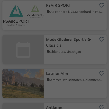
PSAiR SPORT
St. Leonhard i.P., St.Leonhard in Passeier, Meran und Umgebung
Mode Gluderer Sport's &
Classic's
Schlanders, Vinschgau
Latmor Alm
Karersee, Welschnofen, Dolomitenregion Eggental
Antlaries