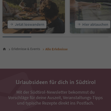
21
22
23
24
25
Jetzt loswandern
Hier abtauchen
26
27
28
29
30
Erlebnisse & Events
Alle Erlebnisse
31
32
33
34
35
36
Urlaubsideen für dich in Südtirol
37
38
Mit der Südtirol-Newsletter bekommst du
39
Vorschläge für deine Auszeit, Veranstaltungs-Tipps
40
41
und typische Rezepte direkt ins Postfach.
42