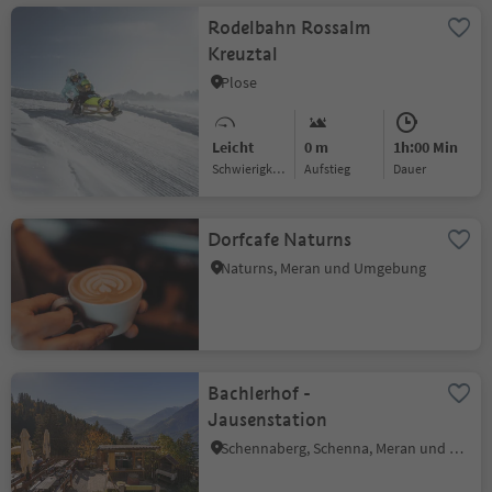
Rodelbahn Rossalm
Kreuztal
Plose
Leicht
0 m
1h:00 Min
Schwierigkeitsgrad
Aufstieg
Dauer
Dorfcafe Naturns
Naturns, Meran und Umgebung
Bachlerhof -
Jausenstation
Schennaberg, Schenna, Meran und Umgebung