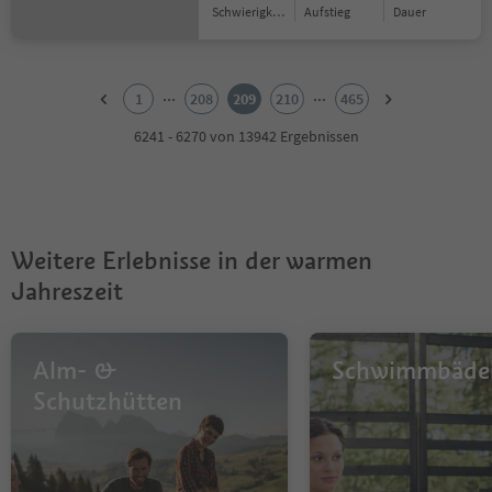
Schwierigkeitsgrad
Aufstieg
Dauer
1
2
...
...
1
208
209
210
465
3
4
6241 - 6270 von 13942 Ergebnissen
5
6
7
8
9
Weitere Erlebnisse in der warmen
10
11
Jahreszeit
12
13
14
Alm- &
Schwimmbäde
15
16
Schutzhütten
17
18
19
20