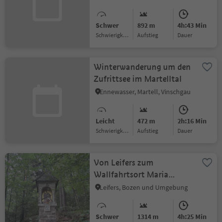
Schwer
892 m
4h:43 Min
Schwierigkeitsgrad
Aufstieg
Dauer
Winterwanderung um den
Zufrittsee im Martelltal
Ennewasser, Martell, Vinschgau
Leicht
472 m
2h:16 Min
Schwierigkeitsgrad
Aufstieg
Dauer
Von Leifers zum
Wallfahrtsort Maria
Weißenstein
Leifers, Bozen und Umgebung
Schwer
1314 m
4h:25 Min