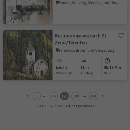
Thuins, Sterzing, Sterzing und Umgebung
Besinnungsweg nach St.
Zeno/Terenten
Terenten, Brixen und Umgebung
Leicht
11 m
0h:19 Min
Schwierigkeitsgrad
Aufstieg
Dauer
1
2
...
...
1
178
179
180
459
3
4
5341 - 5370 von 13767 Ergebnissen
5
6
7
8