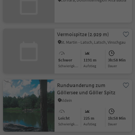
Corvara, Dolomitenregion Alta Badia
Vermoispitze (2.929 m)
St. Martin - Latsch, Latsch, Vinschgau
Schwer
1191 m
3h:58 Min
Schwierigkeitsgrad
Aufstieg
Dauer
Rundwanderung zum
Göllersee und Göller Spitz
Aldein
Leicht
225 m
1h:58 Min
Schwierigkeitsgrad
Aufstieg
Dauer