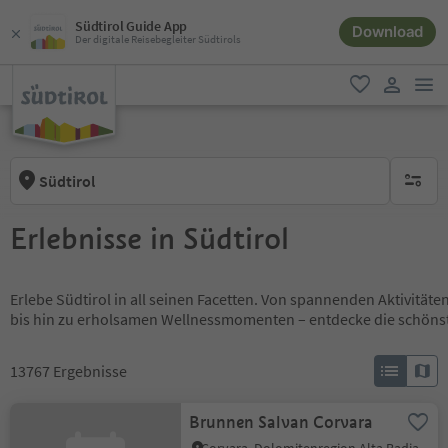
Südtirol Guide App
Download
Der digitale Reisebegleiter Südtirols
men
favorit
user lin
Südtirol
keine ak
Erlebnisse in Südtirol
Erlebe Südtirol in all seinen Facetten. Von spannenden Aktivität
bis hin zu erholsamen Wellnessmomenten – entdecke die schöns
13767
Ergebnisse
Brunnen Salvan Corvara