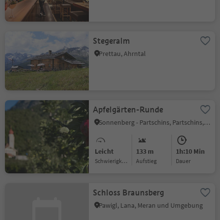
Stegeralm
Prettau, Ahrntal
Apfelgärten-Runde
Sonnenberg - Partschins, Partschins, Meran und Umgebung
Leicht
133 m
1h:10 Min
Schwierigkeitsgrad
Aufstieg
Dauer
Schloss Braunsberg
Pawigl, Lana, Meran und Umgebung