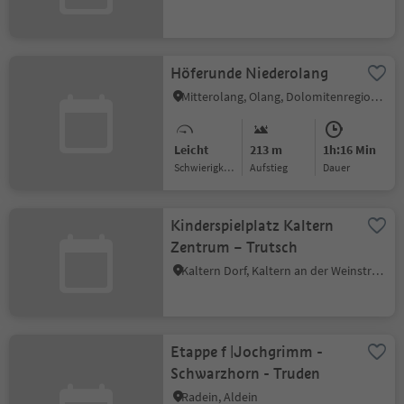
Höferunde Niederolang
Mitterolang, Olang, Dolomitenregion Kronplatz
Leicht
213 m
1h:16 Min
Schwierigkeitsgrad
Aufstieg
Dauer
Kinderspielplatz Kaltern
Zentrum – Trutsch
Kaltern Dorf, Kaltern an der Weinstraße, Südtiroler Weinstraße
Etappe f |Jochgrimm -
Schwarzhorn - Truden
Radein, Aldein