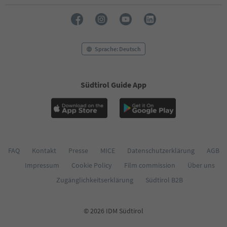
54
55
56
57
58
Sprache: Deutsch
59
60
61
Südtirol Guide App
62
63
64
65
66
67
68
FAQ
Kontakt
Presse
MICE
Datenschutzerklärung
AGB
69
Impressum
Cookie Policy
Film commission
Über uns
70
Zugänglichkeitserklärung
Südtirol B2B
71
72
73
© 2026 IDM Südtirol
74
75