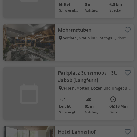
Mittel
0 m
6.0 km
Schwierigkeitsgrad
Aufstieg
Strecke
Mohrenstuben
Reschen, Graun im Vinschgau, Vinschgau
Parkplatz Schermoos - St.
Jakob (Langfenn)
Versein, Mölten, Bozen und Umgebung
Leicht
81 m
0h:18 Min
Schwierigkeitsgrad
Aufstieg
Dauer
Hotel Lahnerhof