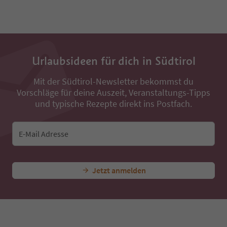
31
32
33
34
35
36
Urlaubsideen für dich in Südtirol
37
38
Mit der Südtirol-Newsletter bekommst du
39
Vorschläge für deine Auszeit, Veranstaltungs-Tipps
40
und typische Rezepte direkt ins Postfach.
41
42
43
E-Mail Adresse
44
45
46
47
Jetzt anmelden
48
49
50
51
52
53