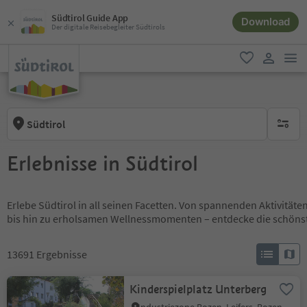
Südtirol Guide App
Download
Der digitale Reisebegleiter Südtirols
men
favorit
user lin
Südtirol
keine ak
Erlebnisse in Südtirol
Erlebe Südtirol in all seinen Facetten. Von spannenden Aktivität
bis hin zu erholsamen Wellnessmomenten – entdecke die schöns
13691
Ergebnisse
Kinderspielplatz Unterberg