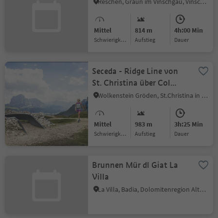
Reschen, Graun im Vinschgau, Vinschgau
Mittel
814 m
4h:00 Min
Schwierigkeitsgrad
Aufstieg
Dauer
Seceda - Ridge Line von
St. Christina über Col
Raiser (Talstation) -
Wolkenstein Gröden, St.Christina in Gröden, Dolomitenregion Gröden
Regensburer Hütte
Mittel
983 m
3h:25 Min
Schwierigkeitsgrad
Aufstieg
Dauer
Brunnen Mür dl Giat La
Villa
La Villa, Badia, Dolomitenregion Alta Badia