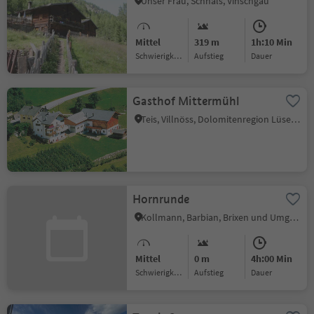
Unser Frau, Schnals, Vinschgau
Mittel
319 m
1h:10 Min
Schwierigkeitsgrad
Aufstieg
Dauer
Gasthof Mittermühl
Teis, Villnöss, Dolomitenregion Lüsen Villnöss
Hornrunde
Kollmann, Barbian, Brixen und Umgebung
Mittel
0 m
4h:00 Min
Schwierigkeitsgrad
Aufstieg
Dauer