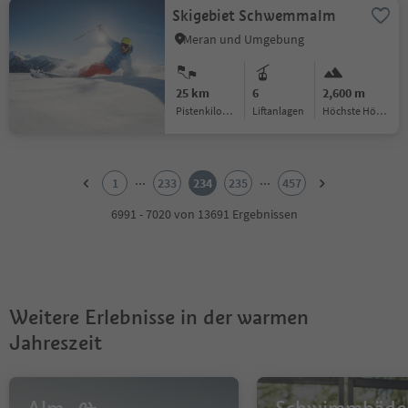
Skigebiet Schwemmalm
Meran und Umgebung
25 km
6
2,600 m
Pistenkilometer
Liftanlagen
Höchste Höhe:
1
2
...
...
1
233
234
235
457
3
4
6991 - 7020 von 13691 Ergebnissen
5
6
7
8
9
Weitere Erlebnisse in der warmen
10
11
Jahreszeit
12
13
14