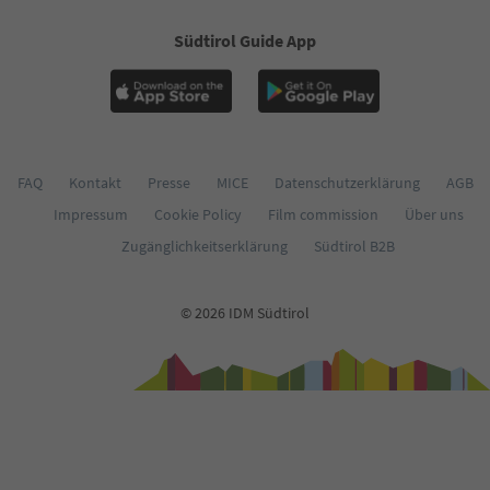
60
61
Südtirol Guide App
62
63
64
65
66
67
68
FAQ
Kontakt
Presse
MICE
Datenschutzerklärung
AGB
69
Impressum
Cookie Policy
Film commission
Über uns
70
Zugänglichkeitserklärung
Südtirol B2B
71
72
73
© 2026 IDM Südtirol
74
75
76
77
78
79
80
81