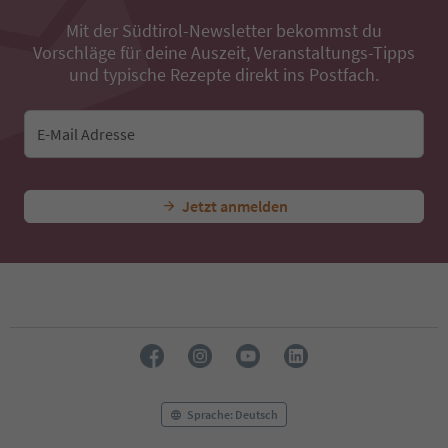
38
Mit der Südtirol-Newsletter bekommst du
39
Vorschläge für deine Auszeit, Veranstaltungs-Tipps
40
und typische Rezepte direkt ins Postfach.
41
42
43
E-Mail Adresse
44
45
46
47
Jetzt anmelden
48
49
50
51
52
53
54
55
56
57
58
Sprache: Deutsch
59