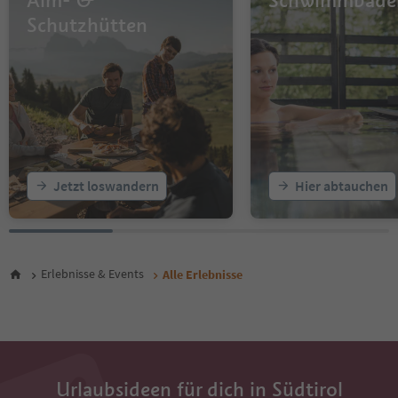
Alm- &
Schwimmbäde
15
16
Schutzhütten
17
18
19
20
21
22
23
24
25
Jetzt loswandern
Hier abtauchen
26
27
28
29
30
Erlebnisse & Events
Alle Erlebnisse
31
32
33
34
35
36
Urlaubsideen für dich in Südtirol
37