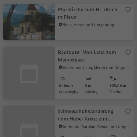
Pfarrkirche zum Hl. Ulrich
in Plaus
Plaus, Meran und Umgebung
Radroute | Von Lana zum
Mendelpass
Niederlana, Lana, Meran und Umgebung
Schwer
0 m
105.6 km
Schwierigkeitsgrad
Aufstieg
Strecke
Schneeschuhwanderung
vom Huber Kreuz zum
Unterhorn
Kollmann, Barbian, Brixen und Umgebung