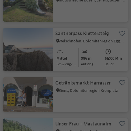
Industriezone Bozen, Leifers, Bozen und Umgebung
Santnerpass Klettersteig
Welschnofen, Dolomitenregion Eggental
Mittel
986 m
6h:00 Min
Schwierigkeitsgrad
Aufstieg
Dauer
Getränkemarkt Harrasser
Kiens, Dolomitenregion Kronplatz
Unser Frau - Mastaunalm