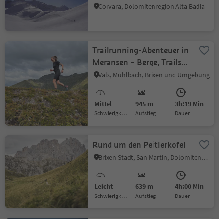
Corvara, Dolomitenregion Alta Badia
Trailrunning-Abenteuer in
Meransen – Berge, Trails
und Natur pur
Vals, Mühlbach, Brixen und Umgebung
Mittel
945 m
3h:19 Min
Schwierigkeitsgrad
Aufstieg
Dauer
Rund um den Peitlerkofel
Brixen Stadt, San Martin, Dolomitenregion Kronplatz
Leicht
639 m
4h:00 Min
Schwierigkeitsgrad
Aufstieg
Dauer