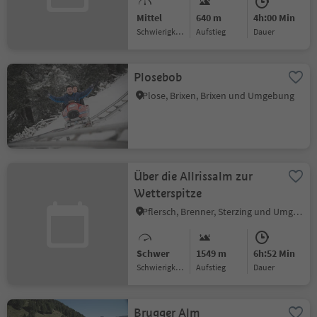
Mittel
640 m
4h:00 Min
Schwierigkeitsgrad
Aufstieg
Dauer
Plosebob
Plose, Brixen, Brixen und Umgebung
Über die Allrissalm zur
Wetterspitze
Pflersch, Brenner, Sterzing und Umgebung
Schwer
1549 m
6h:52 Min
Schwierigkeitsgrad
Aufstieg
Dauer
Brugger Alm