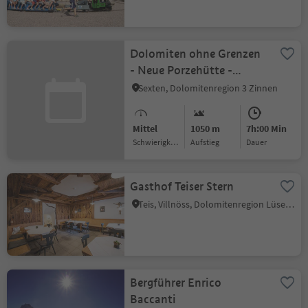
Dolomiten ohne Grenzen
- Neue Porzehütte -
Filmoor-
Sexten, Dolomitenregion 3 Zinnen
Standschützenhütte
Mittel
1050 m
7h:00 Min
Schwierigkeitsgrad
Aufstieg
Dauer
Gasthof Teiser Stern
Teis, Villnöss, Dolomitenregion Lüsen Villnöss
Bergführer Enrico
Baccanti