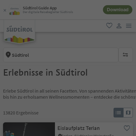
Südtirol Guide App
Download
Der digitale Reisebegleiter Südtirols
men
favorit
user lin
Südtirol
keine ak
Erlebnisse in Südtirol
Erlebe Südtirol in all seinen Facetten. Von spannenden Aktivität
bis hin zu erholsamen Wellnessmomenten – entdecke die schöns
13820
Ergebnisse
Eislaufplatz Terlan