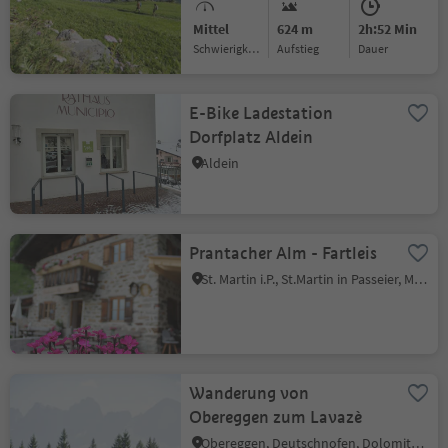
Mittel
624 m
2h:52 Min
Schwierigkeitsgrad
Aufstieg
Dauer
E-Bike Ladestation
Dorfplatz Aldein
Aldein
Prantacher Alm - Fartleis
St. Martin i.P., St.Martin in Passeier, Meran und Umgebung
Wanderung von
Obereggen zum Lavazè
Obereggen, Deutschnofen, Dolomitenregion Eggental