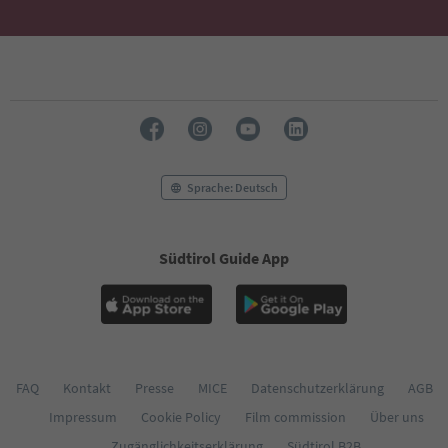
49
50
51
52
53
54
55
56
57
Sprache: Deutsch
58
59
60
61
Südtirol Guide App
62
63
64
65
66
67
FAQ
Kontakt
Presse
MICE
Datenschutzerklärung
AGB
68
69
Impressum
Cookie Policy
Film commission
Über uns
70
Zugänglichkeitserklärung
Südtirol B2B