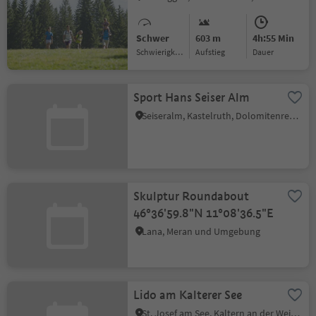
Schwer
603 m
4h:55 Min
Schwierigkeitsgrad
Aufstieg
Dauer
Sport Hans Seiser Alm
Seiseralm, Kastelruth, Dolomitenregion Seiser Alm
Skulptur Roundabout
46°36'59.8"N 11°08'36.5"E
Lana, Meran und Umgebung
Lido am Kalterer See
St. Josef am See, Kaltern an der Weinstraße, Südtiroler Weinstraße