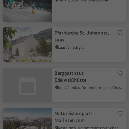
Terlan, Südtiroler Weinstraße
Pfarrkirche St. Johannes,
Laas
Laas, Vinschgau
Berggasthaus
Edelweißhütte
Koll, Villnöss, Dolomitenregion Lüsen Villnöss
Natureislaufplatz
Marinzen Alm
Kastelruth, Dolomitenregion Seiser Alm