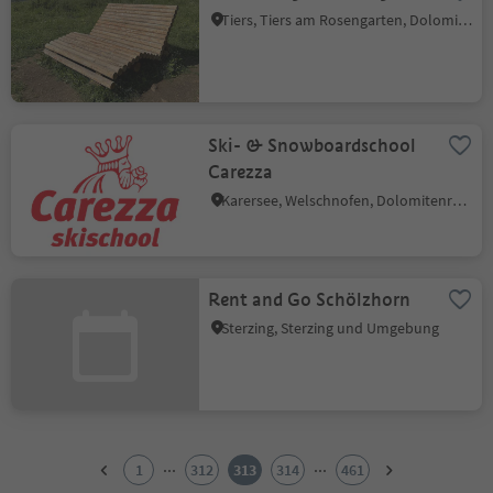
Tiers, Tiers am Rosengarten, Dolomitenregion Seiser Alm
Ski- & Snowboardschool
Carezza
Karersee, Welschnofen, Dolomitenregion Eggental
Rent and Go Schölzhorn
Sterzing, Sterzing und Umgebung
1
2
...
...
1
312
313
314
461
3