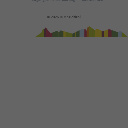
71
72
73
© 2026 IDM Südtirol
74
75
76
77
78
79
80
81
82
83
84
85
86
87
88
89
90
91
92
93