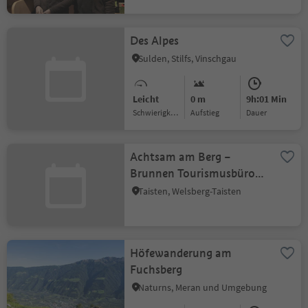
Des Alpes
Sulden, Stilfs, Vinschgau
Leicht
0 m
9h:01 Min
Schwierigkeitsgrad
Aufstieg
Dauer
Achtsam am Berg –
Brunnen Tourismusbüro
Taisten
Taisten, Welsberg-Taisten
Höfewanderung am
Fuchsberg
Naturns, Meran und Umgebung