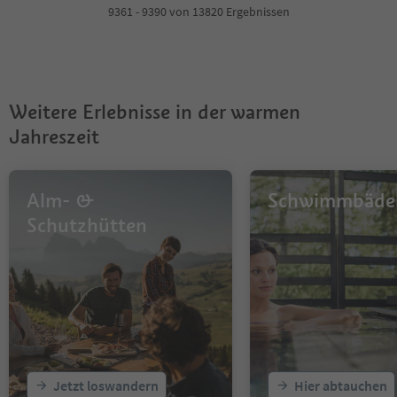
4
9361 - 9390 von 13820 Ergebnissen
5
6
7
8
9
Weitere Erlebnisse in der warmen
10
11
Jahreszeit
12
13
14
Alm- &
Schwimmbäde
15
16
Schutzhütten
17
18
19
20
21
22
23
24
25
Jetzt loswandern
Hier abtauchen