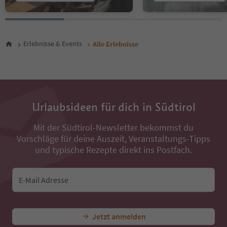
26
27
28
29
30
Erlebnisse & Events
Alle Erlebnisse
31
32
33
34
35
36
Urlaubsideen für dich in Südtirol
37
38
Mit der Südtirol-Newsletter bekommst du
39
Vorschläge für deine Auszeit, Veranstaltungs-Tipps
40
und typische Rezepte direkt ins Postfach.
41
42
43
E-Mail Adresse
44
45
46
47
Jetzt anmelden
48