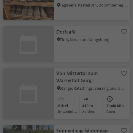
Tagusens, Kastelruth, Dolomitenregion Seiser Alm
Dorfcafé
Tirol, Meran und Umgebung
Von Mittertal zum
Wasserfall Gurgl
Stange, Ratschings, Sterzing und Umgebung
Mittel
419 m
2h:40 Min
Schwierigkeitsgrad
Aufstieg
Dauer
Sonnenliege Wuhnleger