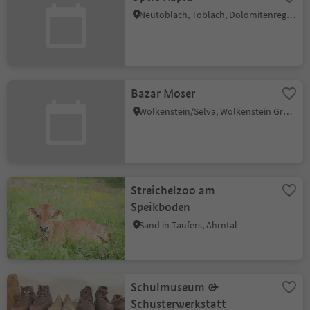
Neutoblach, Toblach, Dolomitenregion 3 Zinnen
Bazar Moser
Wolkenstein/Sëlva, Wolkenstein Gröden, Dolomitenregion Gröden
Streichelzoo am
Speikboden
Sand in Taufers, Ahrntal
Schulmuseum &
Schusterwerkstatt