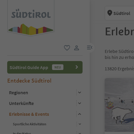
Südtirol
Erlebn
menu link
Erlebe Südtiro
favorit
user link
bis hin zu er
Südtirol Guide App
NEU
13820
Ergebni
Entdecke Südtirol
Regionen
Unterkünfte
Erlebnisse & Events
Sportliche Aktivitäten
In der Natur