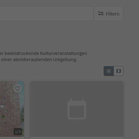
Filtern
keine aktiven Filte
 über beeindruckende Kulturveranstaltungen
 in einer atemberaubenden Umgebung.
1/3