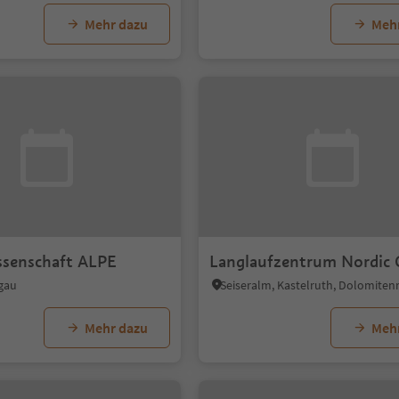
Mehr dazu
Meh
senschaft ALPE
Langlaufzentrum Nordic 
hgau
Mehr dazu
Meh