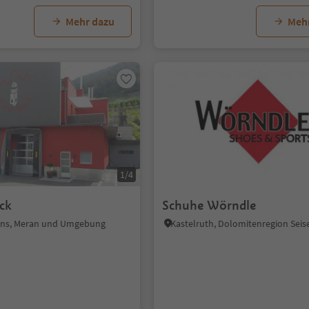
Mehr dazu
Meh
1/4
ck
Schuhe Wörndle
ens, Meran und Umgebung
Kastelruth, Dolomitenregion Seis