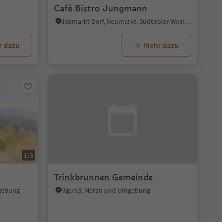
Cafè Bistro Jungmann
Neumarkt Dorf, Neumarkt, Südtiroler Weinstraße
r dazu
Mehr dazu
1/3
Trinkbrunnen Gemeinde
mgebung
Algund, Meran und Umgebung