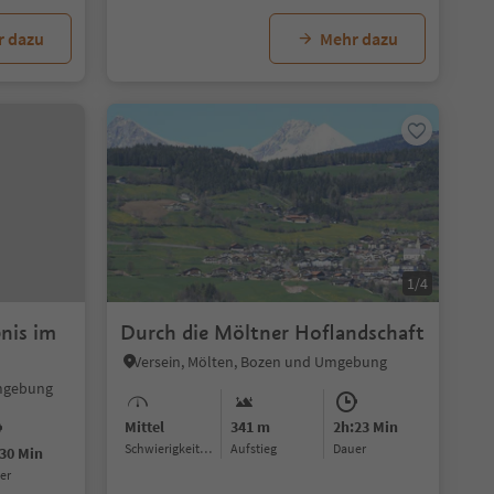
r dazu
Mehr dazu
1/4
bnis im
Durch die Möltner Hoflandschaft
Versein, Mölten, Bozen und Umgebung
Umgebung
Mittel
341 m
2h:23 Min
Schwierigkeitsgrad
Aufstieg
Dauer
30 Min
uer