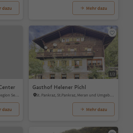
r dazu
Mehr dazu
1/2
Center
Gasthof Helener Pichl
Seiseralm, Kastelruth, Dolomitenregion Seiser Alm
St. Pankraz, St.Pankraz, Meran und Umgebung
r dazu
Mehr dazu