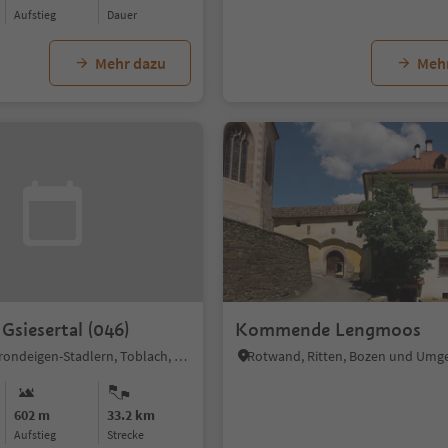
Aufstieg
Dauer
Mehr dazu
Meh
siesertal (046)
Kommende Lengmoos
Kandellen-Frondeigen-Stadlern, Toblach, Dolomitenregion 3 Zinnen
Rotwand, Ritten, Bozen und Um
602 m
33.2 km
Aufstieg
Strecke