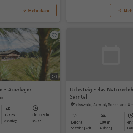
Mehr dazu
Meh
1/3
 - Auerleger
Urlesteig - das Naturerle
Sarntal
in
Reinswald, Sarntal, Bozen und 
157 m
1h:30 Min
Aufstieg
Dauer
Leicht
100 m
4h:
Schwierigkeitsgrad
Aufstieg
Da