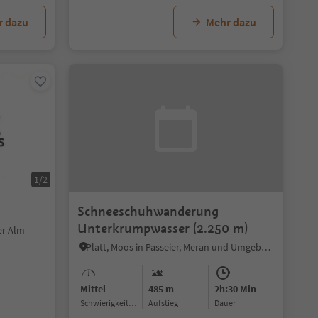
r dazu
Mehr dazu
1/2
Schneeschuhwanderung
Unterkrumpwasser (2.250 m)
er Alm
Platt, Moos in Passeier, Meran und Umgebung
Mittel
485 m
2h:30 Min
Schwierigkeitsgrad
Aufstieg
Dauer