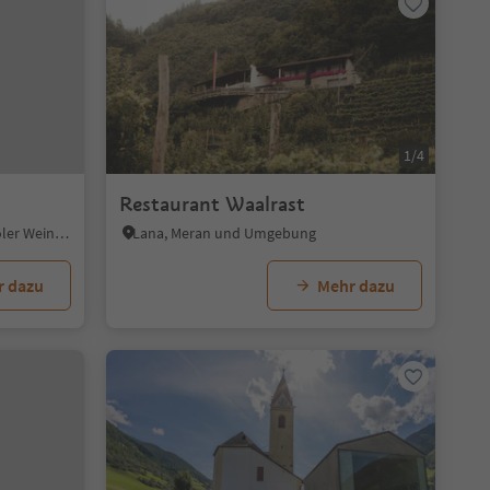
1/4
Restaurant Waalrast
Tramin an der Weinstraße, Südtiroler Weinstraße
Lana, Meran und Umgebung
r dazu
Mehr dazu