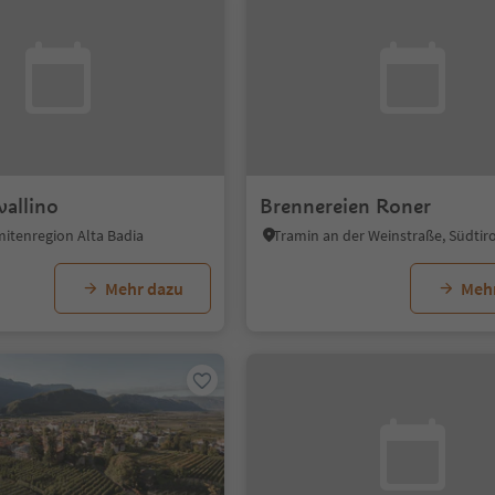
vallino
Brennereien Roner
mitenregion Alta Badia
Mehr dazu
Meh