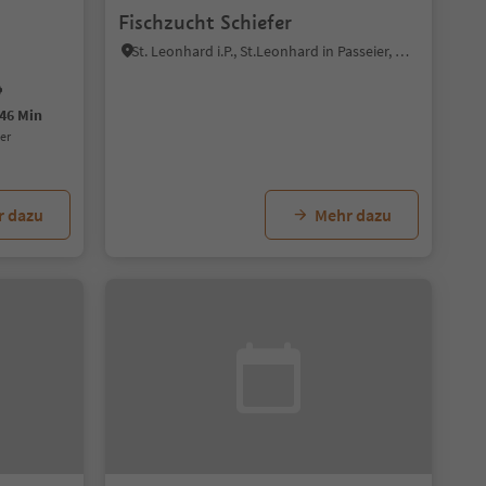
Fischzucht Schiefer
St. Leonhard i.P., St.Leonhard in Passeier, Meran und Umgebung
46 Min
uer
r dazu
Mehr dazu