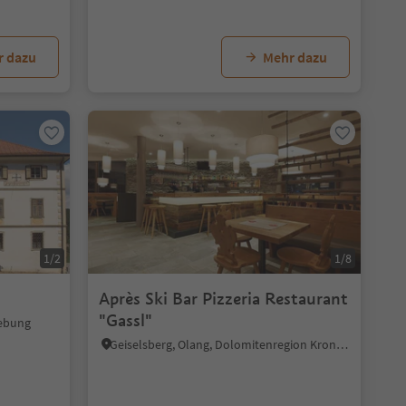
r dazu
Mehr dazu
1/2
1/8
Après Ski Bar Pizzeria Restaurant
"Gassl"
gebung
Geiselsberg, Olang, Dolomitenregion Kronplatz