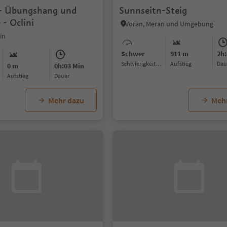
 - Übungshang und
Sunnseitn-Steig
 - Oclini
Vöran, Meran und Umgebung
in
Schwer
911 m
2h:
Schwierigkeitsgrad
Aufstieg
Da
0 m
0h:03 Min
Aufstieg
Dauer
Mehr dazu
Meh