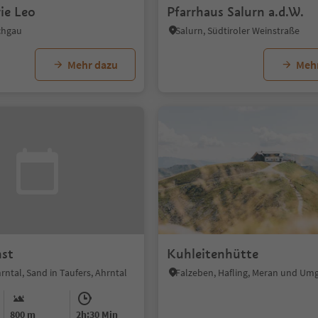
ie Leo
Pfarrhaus Salurn a.d.W.
schgau
Salurn, Südtiroler Weinstraße
Mehr dazu
Meh
st
Kuhleitenhütte
hrntal, Sand in Taufers, Ahrntal
Falzeben, Hafling, Meran und U
800 m
2h:30 Min