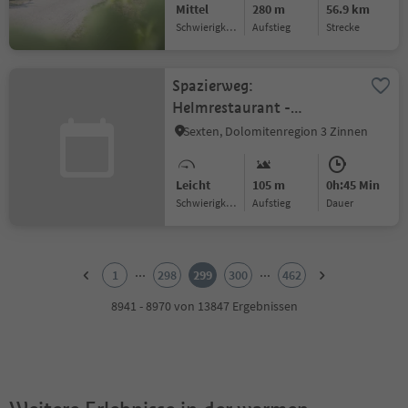
Mittel
280 m
56.9 km
Schwierigkeitsgrad
Aufstieg
Strecke
Spazierweg:
Helmrestaurant -
Hahnspielhütte
Sexten, Dolomitenregion 3 Zinnen
Leicht
105 m
0h:45 Min
Schwierigkeitsgrad
Aufstieg
Dauer
1
2
...
...
1
298
299
300
462
3
4
8941 - 8970 von 13847 Ergebnissen
5
6
7
8
9