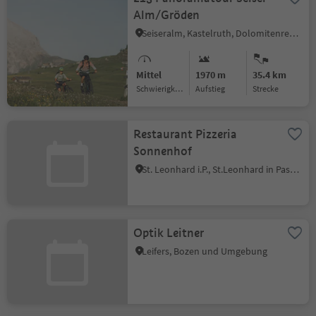
Alm/Gröden
Seiseralm, Kastelruth, Dolomitenregion Seiser Alm
Mittel
1970 m
35.4 km
Schwierigkeitsgrad
Aufstieg
Strecke
Restaurant Pizzeria
Sonnenhof
St. Leonhard i.P., St.Leonhard in Passeier, Meran und Umgebung
Optik Leitner
Leifers, Bozen und Umgebung