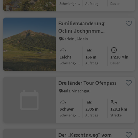
Schwierigkeitsgrad
Aufstieg
Dauer
Familienwanderung:
Oclini Jochgrimm
Rundwanderung
Radein, Aldein
Leicht
166 m
1h:30 Min
Schwierigkeitsgrad
Aufstieg
Dauer
Dreiländer Tour Ofenpass
Mals, Vinschgau
Schwer
2395 m
128.2 km
Schwierigkeitsgrad
Aufstieg
Strecke
Der „Keschtnweg“ vom