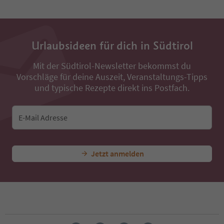
33
34
35
36
Urlaubsideen für dich in Südtirol
37
38
Mit der Südtirol-Newsletter bekommst du
39
Vorschläge für deine Auszeit, Veranstaltungs-Tipps
40
und typische Rezepte direkt ins Postfach.
41
42
43
E-Mail Adresse
44
45
46
47
Jetzt anmelden
48
49
50
51
52
53
54