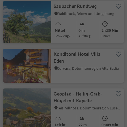
Saubacher Rundweg
Waidbruck, Brixen und Umgebung
Mittel
0 m
2h:30 Min
Schwierigkeitsgrad
Aufstieg
Dauer
Konditorei Hotel Villa
Eden
Corvara, Dolomitenregion Alta Badia
Geopfad - Heilig-Grab-
Hügel mit Kapelle
Teis, Villnöss, Dolomitenregion Lüsen Villnöss
Leicht
22 m
0h:09 Min