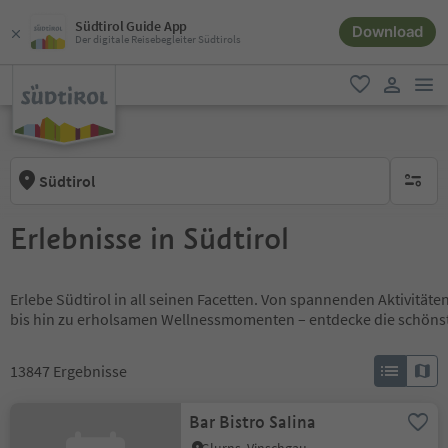
Südtirol Guide App
Download
Der digitale Reisebegleiter Südtirols
men
favorit
user lin
Südtirol
keine ak
Erlebnisse in Südtirol
Erlebe Südtirol in all seinen Facetten. Von spannenden Aktivität
bis hin zu erholsamen Wellnessmomenten – entdecke die schöns
13847
Ergebnisse
Bar Bistro Salina