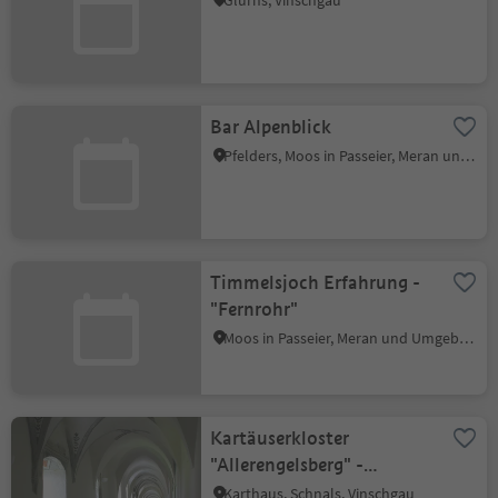
Glurns, Vinschgau
Bar Alpenblick
Pfelders, Moos in Passeier, Meran und Umgebung
Timmelsjoch Erfahrung -
"Fernrohr"
Moos in Passeier, Meran und Umgebung
Kartäuserkloster
"Allerengelsberg" -
Klosteranlage Karthaus
Karthaus, Schnals, Vinschgau