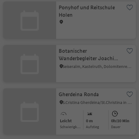
Ponyhof und Reitschule
Holen
Botanischer
Wanderbegleiter Joachim
Schwarz
Seiseralm, Kastelruth, Dolomitenregion Seiser Alm
Gherdeina Ronda
S.Cristina Gherdëina/St.Christina in Gröden, Wolkenstein Gröden, Dolomitenregion Gröden
Leicht
0 m
0h:10 Min
Schwierigkeitsgrad
Aufstieg
Dauer