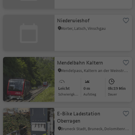
Niederwieshof
Morter, Latsch, Vinschgau
Mendelbahn Kaltern
Mendelpass, Kaltern an der Weinstraße, Südtiroler Weinstraße
Leicht
0 m
0h:19 Min
Schwierigkeitsgrad
Aufstieg
Dauer
E-Bike Ladestation
Oberragen
Bruneck Stadt, Bruneck, Dolomitenregion Kronplatz