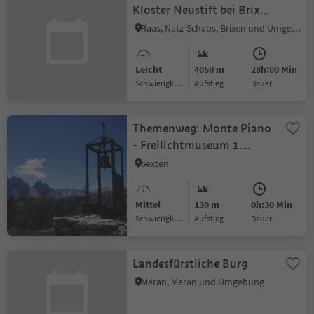
Kloster Neustift bei Brixen
bis nach Terlan
Raas, Natz-Schabs, Brixen und Umgebung
Leicht
4050 m
28h:00 Min
Schwierigkeitsgrad
Aufstieg
Dauer
Themenweg: Monte Piano
- Freilichtmuseum 1.
Weltkrieg
Sexten
Mittel
130 m
0h:30 Min
Schwierigkeitsgrad
Aufstieg
Dauer
Landesfürstliche Burg
Meran, Meran und Umgebung