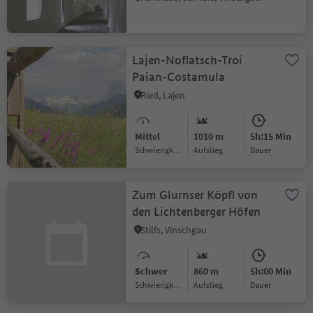
Lajen-Noflatsch-Troi
Paian-Costamula
Ried, Lajen
Mittel
1010 m
5h:15 Min
Schwierigkeitsgrad
Aufstieg
Dauer
Zum Glurnser Köpfl von
den Lichtenberger Höfen
Stilfs, Vinschgau
Schwer
860 m
5h:00 Min
Schwierigkeitsgrad
Aufstieg
Dauer