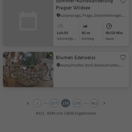
Sommer-Rundwanderung
Pragser Wildsee
Ausserprags, Prags, Dolomitenregion 3 Zinnen
Leicht
86 m
0h:58 Min
Schwierigkeitsgrad
Aufstieg
Dauer
Blumen Edelweiss
Deutschnofen Dorf, Deutschnofen, Dolomitenregion Eggental
1
2
...
...
1
277
278
279
462
3
4
8311 - 8340 von 13836 Ergebnissen
5
6
7