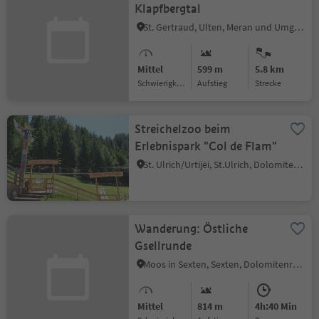
Klapfbergtal
St. Gertraud, Ulten, Meran und Umgebung
Mittel
599 m
5.8 km
Schwierigkeitsgrad
Aufstieg
Strecke
Streichelzoo beim
Erlebnispark "Col de Flam"
St. Ulrich/Urtijëi, St.Ulrich, Dolomitenregion Gröden
Wanderung: Östliche
Gsellrunde
Moos in Sexten, Sexten, Dolomitenregion 3 Zinnen
Mittel
814 m
4h:40 Min