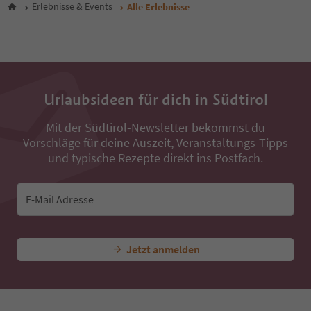
30
Erlebnisse & Events
Alle Erlebnisse
31
32
33
34
35
36
Urlaubsideen für dich in Südtirol
37
38
Mit der Südtirol-Newsletter bekommst du
39
Vorschläge für deine Auszeit, Veranstaltungs-Tipps
40
41
und typische Rezepte direkt ins Postfach.
42
43
44
E-Mail Adresse
45
46
47
Jetzt anmelden
48
49
50
51
52