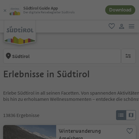
Südtirol Guide App
Download
Der digitale Reisebegleiter Südtirols
men
favorit
user lin
Südtirol
keine ak
Erlebnisse in Südtirol
Erlebe Südtirol in all seinen Facetten. Von spannenden Aktivität
bis hin zu erholsamen Wellnessmomenten – entdecke die schöns
13836
Ergebnisse
Winterwanderung
Ameisberg