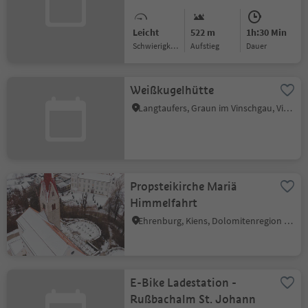
Leicht
522 m
1h:30 Min
Schwierigkeitsgrad
Aufstieg
Dauer
Weißkugelhütte
Langtaufers, Graun im Vinschgau, Vinschgau
Propsteikirche Mariä
Himmelfahrt
Ehrenburg, Kiens, Dolomitenregion Kronplatz
E-Bike Ladestation -
Rußbachalm St. Johann