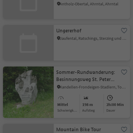
Antholz-Obertal, Ahrntal, Ahrntal
Ungererhof
Jaufental, Ratschings, Sterzing und Umgebung
Sommer-Rundwanderung:
Besinnungsweg St. Peter
am Kofel
Kandellen-Frondeigen-Stadlern, Toblach, Dolomitenregion 3 Zinnen
Mittel
198 m
2h:00 Min
Schwierigkeitsgrad
Aufstieg
Dauer
Mountain Bike Tour