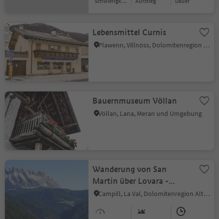
Schwierigkeitsgrad
Aufstieg
Dauer
Lebensmittel Curnis
Plawenn, Villnöss, Dolomitenregion Lüsen Villnöss
Bauernmuseum Völlan
Völlan, Lana, Meran und Umgebung
Wanderung von San
Martin über Lovara -
Costa bis La Val/Wengen
Campill, La Val, Dolomitenregion Alta Badia