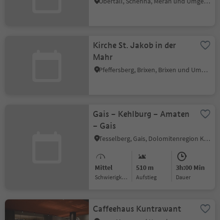
Obertall, Schenna, Meran und Umgebung
Kirche St. Jakob in der
Mahr
Pfeffersberg, Brixen, Brixen und Umgebung
Gais – Kehlburg – Amaten
– Gais
Tesselberg, Gais, Dolomitenregion Kronplatz
Mittel
510 m
3h:00 Min
Schwierigkeitsgrad
Aufstieg
Dauer
Caffeehaus Kuntrawant