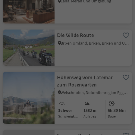
Lana, Meran und Umgebung
Die Wilde Route
Brixen Umland, Brixen, Brixen und Umgebung
Höhenweg vom Latemar
zum Rosengarten
Welschnofen, Dolomitenregion Eggental
Schwer
1582 m
6h:30 Min
Schwierigkeitsgrad
Aufstieg
Dauer