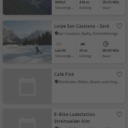
Mittel
438 m
2h:25 Min
Schwierigkeitsgrad
Aufstieg
Dauer
Loipe San Cassiano - Saré
San Cassiano, Badia, Dolomitenregion Alta Badia
Leicht
29 m
0h:00 Min
Schwierigkeitsgrad
Aufstieg
Dauer
Cafè Fink
Oberbozen, Ritten, Bozen und Umgebung
E-Bike Ladestation
Streitweider Alm