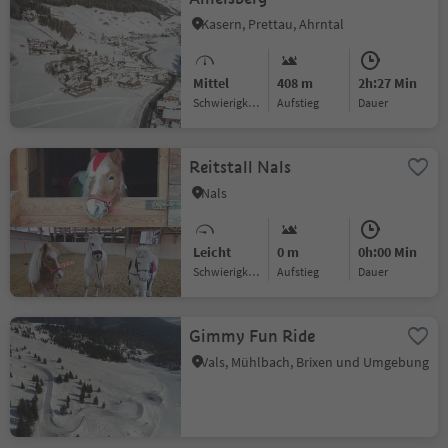
Kasern, Prettau, Ahrntal
Mittel
408 m
2h:27 Min
Schwierigkeitsgrad
Aufstieg
Dauer
Reitstall Nals
Nals
Leicht
0 m
0h:00 Min
Schwierigkeitsgrad
Aufstieg
Dauer
Gimmy Fun Ride
Vals, Mühlbach, Brixen und Umgebung