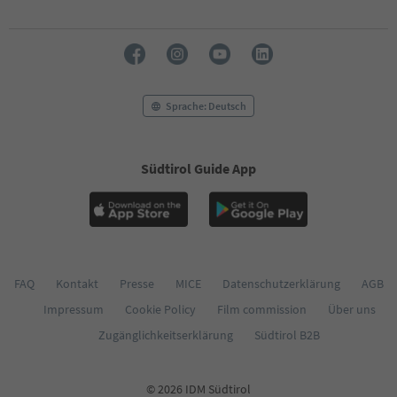
53
54
55
56
57
58
Sprache: Deutsch
59
60
61
Südtirol Guide App
62
63
64
65
66
67
68
FAQ
Kontakt
Presse
MICE
Datenschutzerklärung
AGB
69
Impressum
Cookie Policy
Film commission
Über uns
70
71
Zugänglichkeitserklärung
Südtirol B2B
72
73
74
© 2026 IDM Südtirol