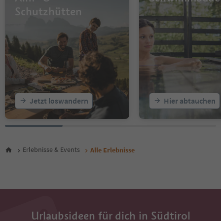
16
Schutzhütten
17
18
19
20
21
22
23
24
25
Jetzt loswandern
Hier abtauchen
26
27
28
29
30
Erlebnisse & Events
Alle Erlebnisse
31
32
33
34
35
36
Urlaubsideen für dich in Südtirol
37