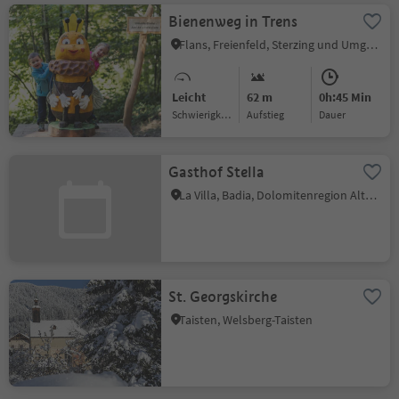
Bienenweg in Trens
Flans, Freienfeld, Sterzing und Umgebung
Leicht
62 m
0h:45 Min
Schwierigkeitsgrad
Aufstieg
Dauer
Gasthof Stella
La Villa, Badia, Dolomitenregion Alta Badia
St. Georgskirche
Taisten, Welsberg-Taisten