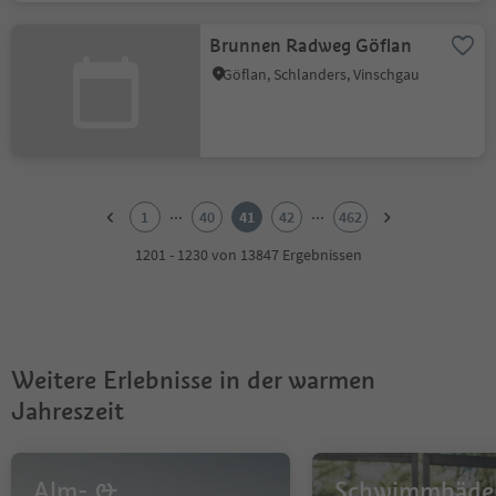
Brunnen Radweg Göflan
Göflan, Schlanders, Vinschgau
1
2
...
...
1
40
41
42
462
3
4
1201 - 1230 von 13847 Ergebnissen
5
6
7
8
9
Weitere Erlebnisse in der warmen
10
11
Jahreszeit
12
13
14
Alm- &
Schwimmbäde
15