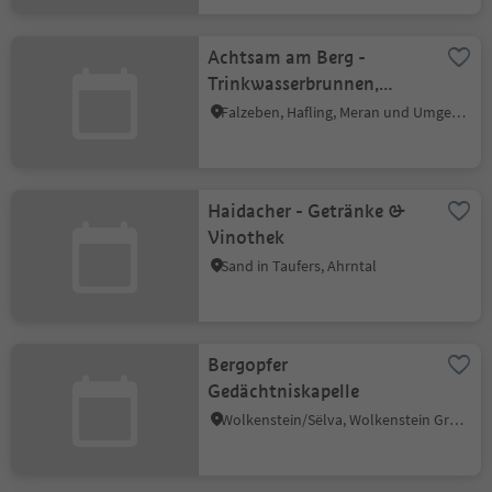
Achtsam am Berg -
Trinkwasserbrunnen,
Mittelstation Naifjoch
Falzeben, Hafling, Meran und Umgebung
Haidacher - Getränke &
Vinothek
Sand in Taufers, Ahrntal
Bergopfer
Gedächtniskapelle
Wolkenstein/Sëlva, Wolkenstein Gröden, Dolomitenregion Gröden