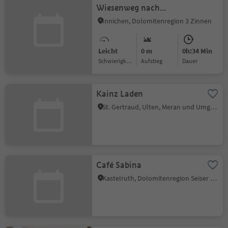
Wiesenweg nach
Vierschach
Innichen, Dolomitenregion 3 Zinnen
Leicht
0 m
0h:34 Min
Schwierigkeitsgrad
Aufstieg
Dauer
Kainz Laden
St. Gertraud, Ulten, Meran und Umgebung
Café Sabina
Kastelruth, Dolomitenregion Seiser Alm