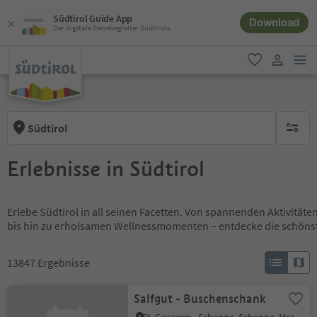
Südtirol Guide App
Download
Der digitale Reisebegleiter Südtirols
men
favorit
user lin
Südtirol
keine ak
Erlebnisse in Südtirol
Erlebe Südtirol in all seinen Facetten. Von spannenden Aktivität
bis hin zu erholsamen Wellnessmomenten – entdecke die schöns
13847
Ergebnisse
Salfgut - Buschenschank