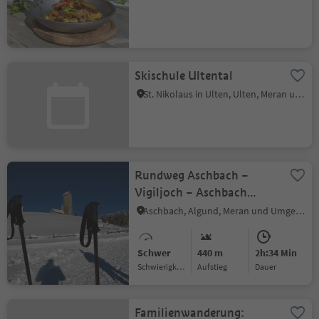
Skischule Ultental
St. Nikolaus in Ulten, Ulten, Meran und Umgebung
Rundweg Aschbach –
Vigiljoch – Aschbach
(Terrainkurweg Nr. 1)
Aschbach, Algund, Meran und Umgebung
Schwer
440 m
2h:34 Min
Schwierigkeitsgrad
Aufstieg
Dauer
Familienwanderung: