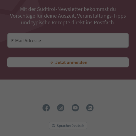
38
Mit der Südtirol-Newsletter bekommst du
39
Vorschläge für deine Auszeit, Veranstaltungs-Tipps
40
41
und typische Rezepte direkt ins Postfach.
42
43
44
E-Mail Adresse
45
46
47
Jetzt anmelden
48
49
50
51
52
53
54
55
56
57
58
Sprache: Deutsch
59