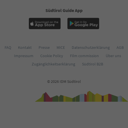
60
61
Südtirol Guide App
62
63
64
65
66
67
68
FAQ
Kontakt
Presse
MICE
Datenschutzerklärung
AGB
69
Impressum
Cookie Policy
Film commission
Über uns
70
71
Zugänglichkeitserklärung
Südtirol B2B
72
73
74
© 2026 IDM Südtirol
75
76
77
78
79
80
81
82