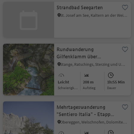
Strandbad Seegarten
St. Josef am See, Kaltern an der Weinstraße, Südtiroler Weinstraße
Rundwanderung
Gilfenklamm über
Pardaun
Stange, Ratschings, Sterzing und Umgebung
Leicht
208 m
1h:55 Min
Schwierigkeitsgrad
Aufstieg
Dauer
Mehrtageswanderung
"Sentiero Italia" - Etappe:
Kölner Hütte-St. Zyprian
Obereggen, Welschnofen, Dolomitenregion Eggental
(Tiers)