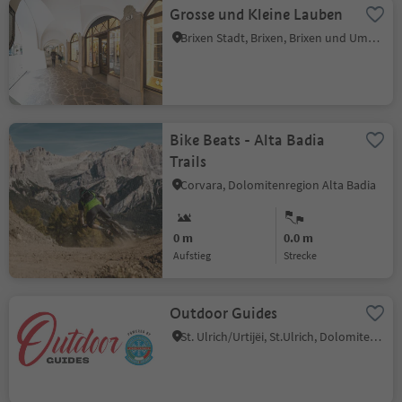
Grosse und Kleine Lauben
Brixen Stadt, Brixen, Brixen und Umgebung
Bike Beats - Alta Badia
Trails
Corvara, Dolomitenregion Alta Badia
0 m
0.0 m
Aufstieg
Strecke
Outdoor Guides
St. Ulrich/Urtijëi, St.Ulrich, Dolomitenregion Gröden