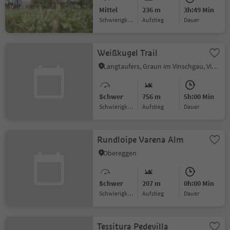
Mittel
236 m
3h:49 Min
Schwierigkeitsgrad
Aufstieg
Dauer
Weißkugel Trail
Langtaufers, Graun im Vinschgau, Vinschgau
Schwer
756 m
5h:00 Min
Schwierigkeitsgrad
Aufstieg
Dauer
Rundloipe Varena Alm
Obereggen
Schwer
207 m
0h:00 Min
Schwierigkeitsgrad
Aufstieg
Dauer
Tessitura Pedevilla