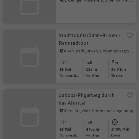
St. Georgen - Schenna, Schenna, Meran und Umgebung
Stadttour Gröden-Brixen -
Rennradtour
Brixen Stadt, Brixen, Dolomitenregion Gröden
Mittel
123 m
28.9 km
Schwierigkeitsgrad
Aufstieg
Strecke
Jakobs-Pilgerweg durch
das Ahrntal
Obervintl, Vintl, Brixen und Umgebung
Mittel
4762 m
3h:00 Min
Schwierigkeitsgrad
Aufstieg
Dauer