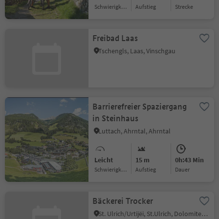
Schwierigkeitsgrad
Aufstieg
Strecke
Freibad Laas
Tschengls, Laas, Vinschgau
Barrierefreier Spaziergang
in Steinhaus
Luttach, Ahrntal, Ahrntal
Leicht
15 m
0h:43 Min
Schwierigkeitsgrad
Aufstieg
Dauer
Bäckerei Trocker
St. Ulrich/Urtijëi, St.Ulrich, Dolomitenregion Gröden