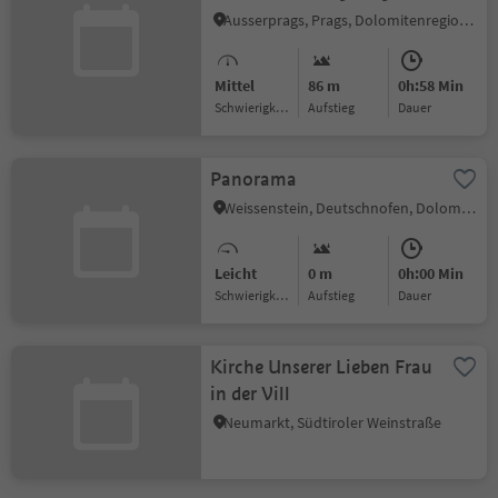
Wildsee
Ausserprags, Prags, Dolomitenregion 3 Zinnen
Mittel
86 m
0h:58 Min
Schwierigkeitsgrad
Aufstieg
Dauer
Panorama
Weissenstein, Deutschnofen, Dolomitenregion Eggental
Leicht
0 m
0h:00 Min
Schwierigkeitsgrad
Aufstieg
Dauer
Kirche Unserer Lieben Frau
in der Vill
Neumarkt, Südtiroler Weinstraße