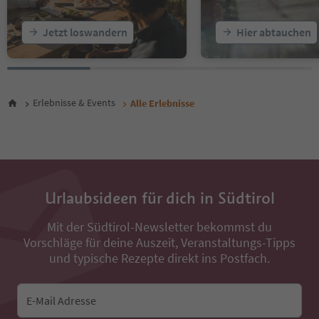
23
24
25
Jetzt loswandern
Hier abtauchen
26
27
28
29
30
Erlebnisse & Events
Alle Erlebnisse
31
32
33
34
35
36
Urlaubsideen für dich in Südtirol
37
38
Mit der Südtirol-Newsletter bekommst du
39
Vorschläge für deine Auszeit, Veranstaltungs-Tipps
40
41
und typische Rezepte direkt ins Postfach.
42
43
44
E-Mail Adresse
45