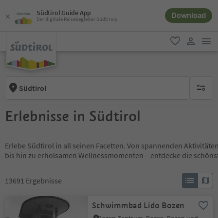
Südtirol Guide App
Download
Der digitale Reisebegleiter Südtirols
men
favorit
user lin
Südtirol
keine ak
Erlebnisse in Südtirol
Erlebe Südtirol in all seinen Facetten. Von spannenden Aktivität
bis hin zu erholsamen Wellnessmomenten – entdecke die schöns
13691
Ergebnisse
Schwimmbad Lido Bozen