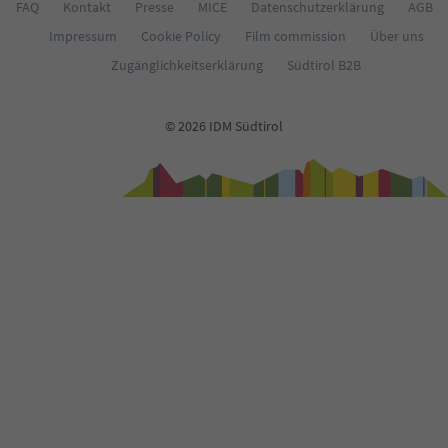
68
FAQ
Kontakt
Presse
MICE
Datenschutzerklärung
AGB
69
Impressum
Cookie Policy
Film commission
Über uns
70
71
Zugänglichkeitserklärung
Südtirol B2B
72
73
74
© 2026 IDM Südtirol
75
76
77
78
79
80
81
82
83
84
85
86
87
88
89
90