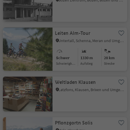
Bozen Zentrum, Bozen, Bozen und Umgebung
Leiten Alm-Tour
Untertall, Schenna, Meran und Umgebung
Schwer
1330 m
28 km
Schwierigkeitsgrad
Aufstieg
Strecke
Weltladen Klausen
Latzfons, Klausen, Brixen und Umgebung
Pflonzgortn Solis