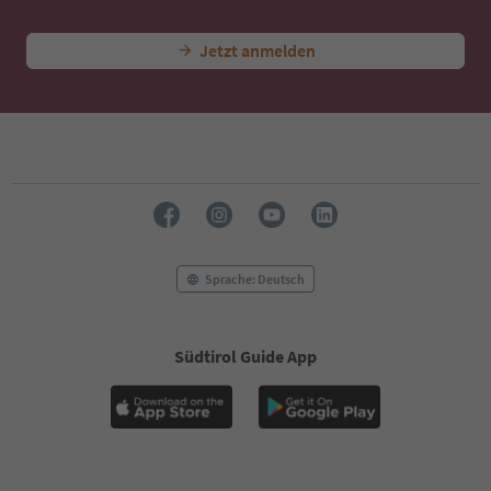
46
47
Jetzt anmelden
48
49
50
51
52
53
54
55
56
57
58
Sprache: Deutsch
59
60
61
Südtirol Guide App
62
63
64
65
66
67