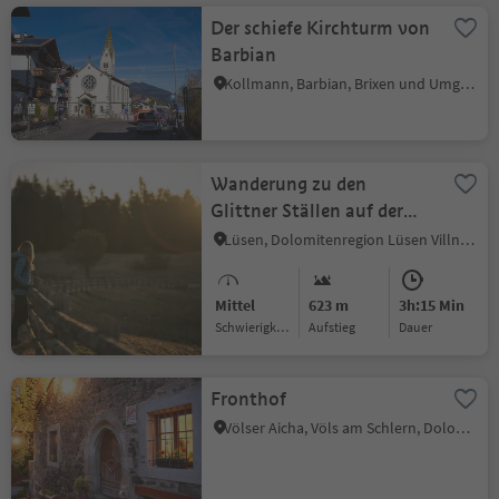
Der schiefe Kirchturm von
Barbian
Kollmann, Barbian, Brixen und Umgebung
Wanderung zu den
Glittner Ställen auf der
Lüsner Alm
Lüsen, Dolomitenregion Lüsen Villnöss
Mittel
623 m
3h:15 Min
Schwierigkeitsgrad
Aufstieg
Dauer
Fronthof
Völser Aicha, Völs am Schlern, Dolomitenregion Seiser Alm