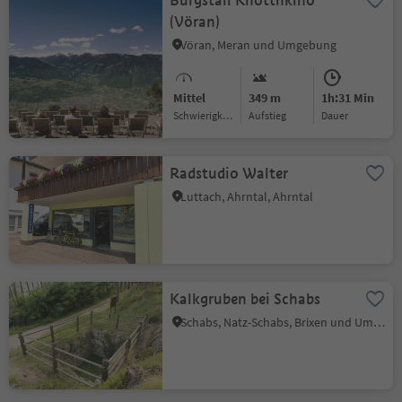
Burgstall Knottnkino
(Vöran)
Vöran, Meran und Umgebung
Mittel
349 m
1h:31 Min
Schwierigkeitsgrad
Aufstieg
Dauer
Radstudio Walter
Luttach, Ahrntal, Ahrntal
Kalkgruben bei Schabs
Schabs, Natz-Schabs, Brixen und Umgebung