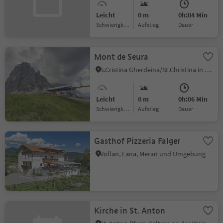
Leicht
0 m
0h:04 Min
Schwierigkeitsgrad
Aufstieg
Dauer
Mont de Seura
S.Cristina Gherdëina/St.Christina in Gröden, St.Christina in Gröden, Dolomitenregion Gröden
Leicht
0 m
0h:06 Min
Schwierigkeitsgrad
Aufstieg
Dauer
Gasthof Pizzeria Falger
Völlan, Lana, Meran und Umgebung
Kirche in St. Anton