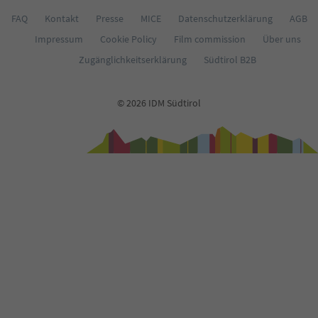
67
68
FAQ
Kontakt
Presse
MICE
Datenschutzerklärung
AGB
69
Impressum
Cookie Policy
Film commission
Über uns
70
71
Zugänglichkeitserklärung
Südtirol B2B
72
73
74
© 2026 IDM Südtirol
75
76
77
78
79
80
81
82
83
84
85
86
87
88
89