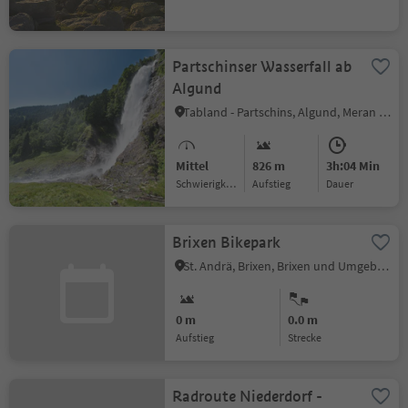
Partschinser Wasserfall ab
Algund
Tabland - Partschins, Algund, Meran und Umgebung
Mittel
826 m
3h:04 Min
Schwierigkeitsgrad
Aufstieg
Dauer
Brixen Bikepark
St. Andrä, Brixen, Brixen und Umgebung
0 m
0.0 m
Aufstieg
Strecke
Radroute Niederdorf -