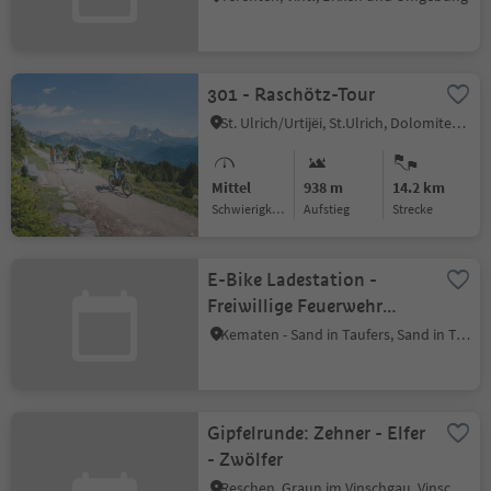
301 - Raschötz-Tour
St. Ulrich/Urtijëi, St.Ulrich, Dolomitenregion Gröden
Mittel
938 m
14.2 km
Schwierigkeitsgrad
Aufstieg
Strecke
E-Bike Ladestation -
Freiwillige Feuerwehr
Ahornach
Kematen - Sand in Taufers, Sand in Taufers, Ahrntal
Gipfelrunde: Zehner - Elfer
- Zwölfer
Reschen, Graun im Vinschgau, Vinschgau