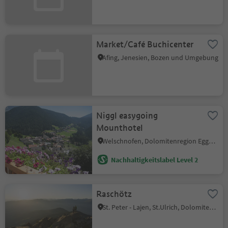
Market/Café Buchicenter
Afing, Jenesien, Bozen und Umgebung
Niggl easygoing
Mounthotel
Welschnofen, Dolomitenregion Eggental
Nachhaltigkeitslabel Level 2
Raschötz
St. Peter - Lajen, St.Ulrich, Dolomitenregion Gröden