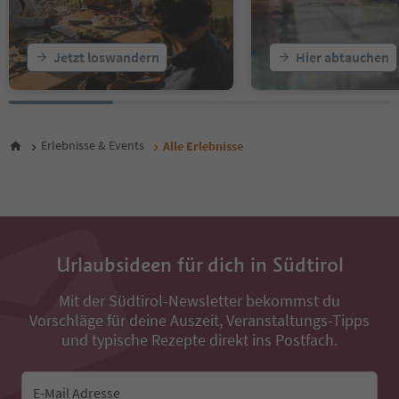
23
24
25
Jetzt loswandern
Hier abtauchen
26
27
28
29
30
Erlebnisse & Events
Alle Erlebnisse
31
32
33
34
35
36
Urlaubsideen für dich in Südtirol
37
38
Mit der Südtirol-Newsletter bekommst du
39
Vorschläge für deine Auszeit, Veranstaltungs-Tipps
40
41
und typische Rezepte direkt ins Postfach.
42
43
44
E-Mail Adresse