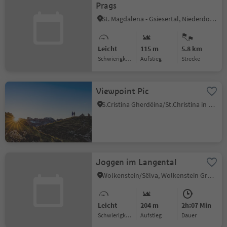
Prags
St. Magdalena - Gsiesertal, Niederdorf, Dolomitenregion 3 Zinnen
Leicht
115 m
5.8 km
Schwierigkeitsgrad
Aufstieg
Strecke
Viewpoint Pic
S.Cristina Gherdëina/St.Christina in Gröden, St.Christina in Gröden, Dolomitenregion Gröden
Joggen im Langental
Wolkenstein/Sëlva, Wolkenstein Gröden, Dolomitenregion Gröden
Leicht
204 m
2h:07 Min
Schwierigkeitsgrad
Aufstieg
Dauer