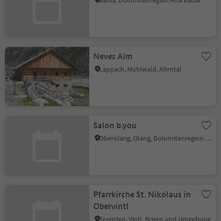
Badia, Dolomitenregion Alta Badia
Neves Alm
Lappach, Mühlwald, Ahrntal
Salon b.you
Oberolang, Olang, Dolomitenregion Kronplatz
Pfarrkirche St. Nikolaus in
Obervintl
Terenten, Vintl, Brixen und Umgebung