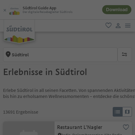
Südtirol Guide App
Download
Der digitale Reisebegleiter Südtirols
men
favorit
user lin
Südtirol
keine ak
Erlebnisse in Südtirol
Erlebe Südtirol in all seinen Facetten. Von spannenden Aktivität
bis hin zu erholsamen Wellnessmomenten – entdecke die schöns
13691
Ergebnisse
Restaurant L'Nagler