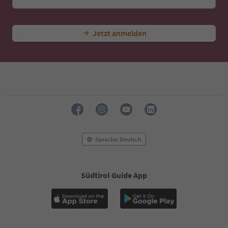
45
46
47
Jetzt anmelden
48
49
50
51
52
53
54
55
56
57
58
Sprache: Deutsch
59
60
61
Südtirol Guide App
62
63
64
65
66