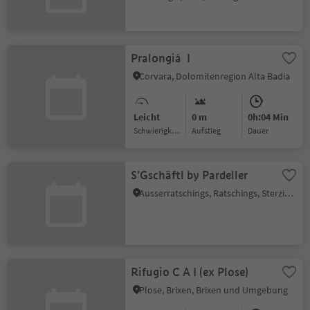
Pralongiá I
Corvara, Dolomitenregion Alta Badia
Leicht
0 m
0h:04 Min
Schwierigkeitsgrad
Aufstieg
Dauer
S'Gschäftl by Pardeller
Ausserratschings, Ratschings, Sterzing und Umgebung
Rifugio C A I (ex Plose)
Plose, Brixen, Brixen und Umgebung