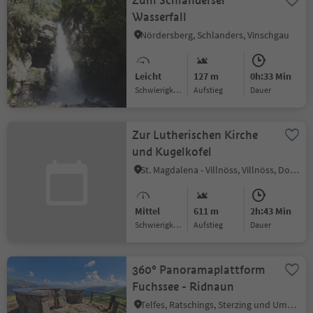
Zum Schlanderser
Wasserfall
Nördersberg, Schlanders, Vinschgau
Leicht
127 m
0h:33 Min
Schwierigkeitsgrad
Aufstieg
Dauer
Zur Lutherischen Kirche
und Kugelkofel
St. Magdalena - Villnöss, Villnöss, Dolomitenregion Lüsen Villnöss
Mittel
611 m
2h:43 Min
Schwierigkeitsgrad
Aufstieg
Dauer
360° Panoramaplattform
Fuchssee - Ridnaun
Telfes, Ratschings, Sterzing und Umgebung