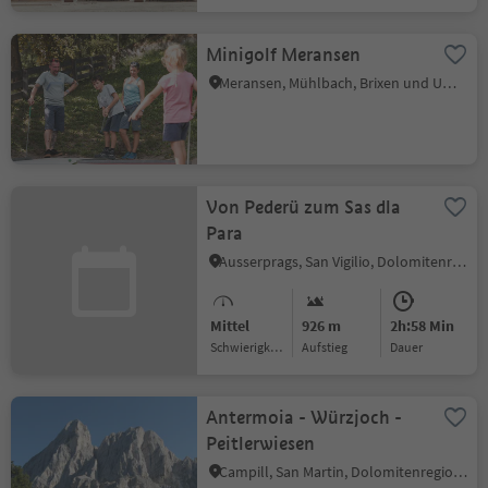
Minigolf Meransen
Meransen, Mühlbach, Brixen und Umgebung
Von Pederü zum Sas dla
Para
Ausserprags, San Vigilio, Dolomitenregion Kronplatz
Mittel
926 m
2h:58 Min
Schwierigkeitsgrad
Aufstieg
Dauer
Antermoia - Würzjoch -
Peitlerwiesen
Campill, San Martin, Dolomitenregion Kronplatz