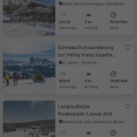
Badia, Dolomitenregion Alta Badia
Leicht
0 m
0h:04 Min
Schwierigkeitsgrad
Aufstieg
Dauer
Schneeschuhwanderung
zur Heilig Kreuz Kapelle
auf Raschötz
St. Jakob - St.Ulrich
Mittel
0 m
2h:00 Min
Schwierigkeitsgrad
Aufstieg
Dauer
Langlaufloipe
Rodenecker-Lüsner Alm
Rodenecker Alm, Rodeneck, Brixen und Umgebung