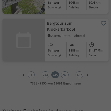
Schwer
1048 m
10.4 km
Schwierigkeitsgrad
Aufstieg
Strecke
Bergtour zum
Klockerkarkopf
Kasern, Prettau, Ahrntal
Schwer
1888 m
7h:57 Min
Schwierigkeitsgrad
Aufstieg
Dauer
1
2
...
...
1
244
245
246
457
3
4
7321 - 7350 von 13691 Ergebnissen
5
6
7
8
9