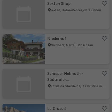
Sexten Shop
Sexten, Dolomitenregion 3 Zinnen
Niederhof
Waldberg, Martell, Vinschgau
Schieder Helmuth -
Südtiroler
Wanderleiter/Wanderführer
S.Cristina Gherdëina/St.Christina in Gröden, St.Christina in Gröden, Dolomitenregion Gröden
La Crusc 2