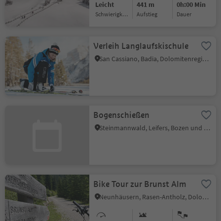
Leicht
441 m
0h:00 Min
Schwierigkeitsgrad
Aufstieg
Dauer
Verleih Langlaufskischule
San Cassiano, Badia, Dolomitenregion Alta Badia
Bogenschießen
Steinmannwald, Leifers, Bozen und Umgebung
Bike Tour zur Brunst Alm
Neunhäusern, Rasen-Antholz, Dolomitenregion Kronplatz