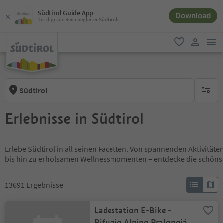
Südtirol Guide App
Download
Der digitale Reisebegleiter Südtirols
men
favorit
user lin
Südtirol
keine ak
Erlebnisse in Südtirol
Erlebe Südtirol in all seinen Facetten. Von spannenden Aktivität
bis hin zu erholsamen Wellnessmomenten – entdecke die schöns
13691
Ergebnisse
Ladestation E-Bike -
Rifugio Alpino Pralongiá