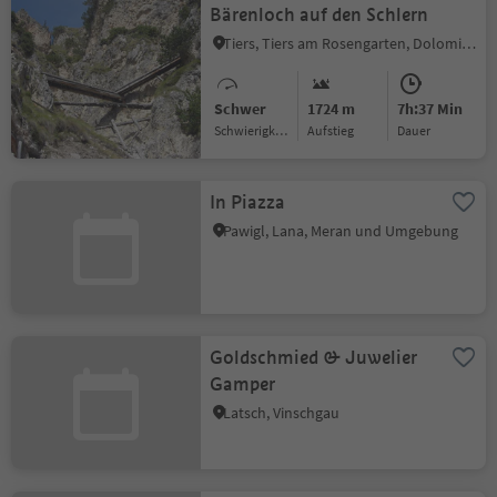
Bärenloch auf den Schlern
Tiers, Tiers am Rosengarten, Dolomitenregion Seiser Alm
Schwer
1724 m
7h:37 Min
Schwierigkeitsgrad
Aufstieg
Dauer
In Piazza
Pawigl, Lana, Meran und Umgebung
Goldschmied & Juwelier
Gamper
Latsch, Vinschgau