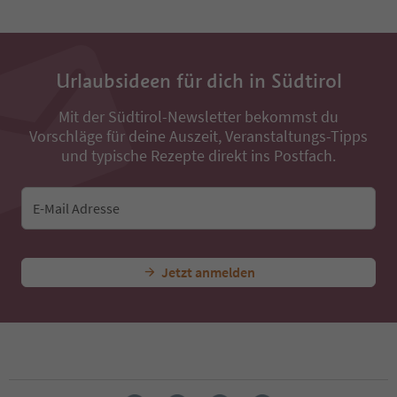
33
34
35
36
Urlaubsideen für dich in Südtirol
37
38
Mit der Südtirol-Newsletter bekommst du
39
Vorschläge für deine Auszeit, Veranstaltungs-Tipps
40
und typische Rezepte direkt ins Postfach.
41
42
43
E-Mail Adresse
44
45
46
47
Jetzt anmelden
48
49
50
51
52
53
54