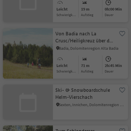
Leicht
19 m
0h:00 Min
Schwierigkeitsgrad
Aufstieg
Dauer
Von Badia nach La
Crusc/Heiligkreuz über die
Armentara Wiesen
Badia, Dolomitenregion Alta Badia
Leicht
71 m
2h:45 Min
Schwierigkeitsgrad
Aufstieg
Dauer
Ski- & Snowboardschule
Helm-Vierschach
Sexten, Innichen, Dolomitenregion 3 Zinnen