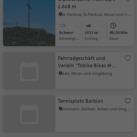
2.608 m
St. Pankraz, St.Pankraz, Meran und Umgebung
Schwer
1032 m
4h:30 Min
Schwierigkeitsgrad
Aufstieg
Dauer
Fahrradgeschäft und
Verleih "Tobike Bikes &
Service"
Nals, Meran und Umgebung
Tennisplatz Barbian
Kollmann, Barbian, Brixen und Umgebung