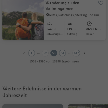
Wanderung zu den
Vallmingalmen
Telfes, Ratschings, Sterzing und Umgebung
Leicht
219 m
0h:45 Min
Schwierigkeitsgrad
Aufstieg
Dauer
1
2
...
...
1
52
53
54
447
3
4
1561 - 1590 von 13398 Ergebnissen
5
6
7
8
9
Weitere Erlebnisse in der warmen
10
11
Jahreszeit
12
13