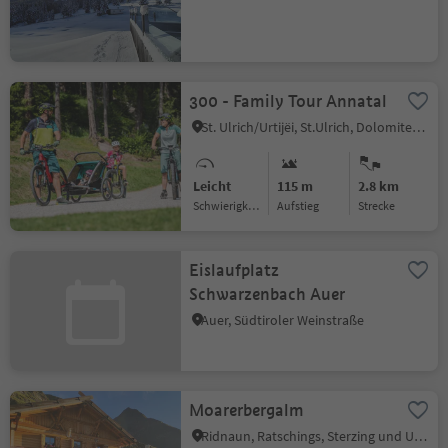
300 - Family Tour Annatal
St. Ulrich/Urtijëi, St.Ulrich, Dolomitenregion Gröden
Leicht
115 m
2.8 km
Schwierigkeitsgrad
Aufstieg
Strecke
Eislaufplatz
Schwarzenbach Auer
Auer, Südtiroler Weinstraße
Moarerbergalm
Ridnaun, Ratschings, Sterzing und Umgebung