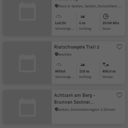
Moos in Sexten, Sexten, Dolomitenregion 3 Zinnen
Leicht
6 m
1h:04 Min
Schwierigkeitsgrad
Aufstieg
Dauer
Riatschwegele Trail 2
Reschen
Mittel
150 m
400.0 m
Schwierigkeitsgrad
Aufstieg
Strecke
Achtsam am Berg -
Brunnen Sextner
Rundweg, Sexten
Sexten, Dolomitenregion 3 Zinnen