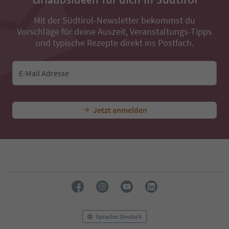
37
38
Mit der Südtirol-Newsletter bekommst du
39
Vorschläge für deine Auszeit, Veranstaltungs-Tipps
40
und typische Rezepte direkt ins Postfach.
41
42
43
E-Mail Adresse
44
45
46
47
Jetzt anmelden
48
49
50
51
52
53
54
55
56
57
Sprache: Deutsch
58