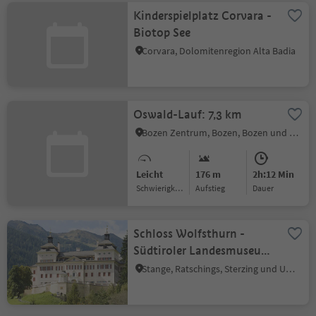
Kinderspielplatz Corvara -
Biotop See
Corvara, Dolomitenregion Alta Badia
Oswald-Lauf: 7,3 km
Bozen Zentrum, Bozen, Bozen und Umgebung
Leicht
176 m
2h:12 Min
Schwierigkeitsgrad
Aufstieg
Dauer
Schloss Wolfsthurn -
Südtiroler Landesmuseum
für Jagd und Fischerei
Stange, Ratschings, Sterzing und Umgebung