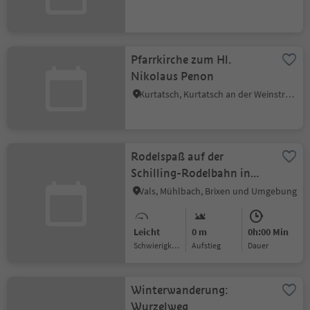
Pfarrkirche zum Hl.
Nikolaus Penon
Kurtatsch, Kurtatsch an der Weinstraße, Südtiroler Weinstraße
Rodelspaß auf der
Schilling-Rodelbahn in
Vals
Vals, Mühlbach, Brixen und Umgebung
Leicht
0 m
0h:00 Min
Schwierigkeitsgrad
Aufstieg
Dauer
Winterwanderung:
Wurzelweg