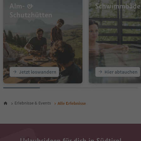
14
Alm- &
Schwimmbäde
15
16
Schutzhütten
17
18
19
20
21
22
23
24
25
Jetzt loswandern
Hier abtauchen
26
27
28
29
30
Erlebnisse & Events
Alle Erlebnisse
31
32
33
34
35
36
Urlaubsideen für dich in Südtirol