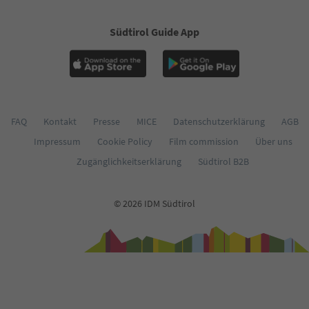
59
60
Südtirol Guide App
61
62
63
64
65
66
67
FAQ
Kontakt
Presse
MICE
Datenschutzerklärung
AGB
68
Impressum
Cookie Policy
Film commission
Über uns
69
70
Zugänglichkeitserklärung
Südtirol B2B
71
72
73
© 2026 IDM Südtirol
74
75
76
77
78
79
80
81