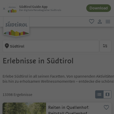
Südtirol Guide App
Download
Der digitale Reisebegleiter Südtirols
men
favorit
user lin
Südtirol
keine ak
Erlebnisse in Südtirol
Erlebe Südtirol in all seinen Facetten. Von spannenden Aktivität
bis hin zu erholsamen Wellnessmomenten – entdecke die schöns
13398
Ergebnisse
Reiten in Quellenhof:
Reitstall Quellenhof