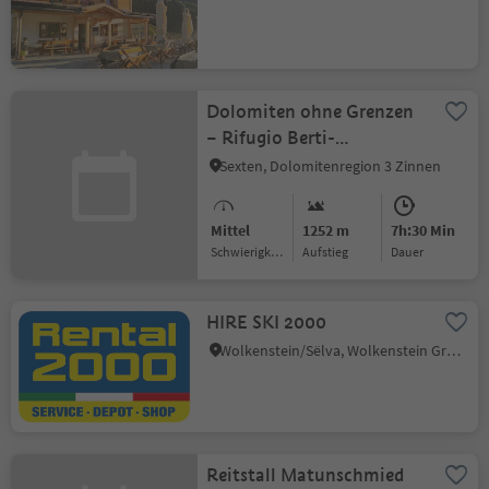
Dolomiten ohne Grenzen
– Rifugio Berti-
Obstanserseehütte
Sexten, Dolomitenregion 3 Zinnen
Mittel
1252 m
7h:30 Min
Schwierigkeitsgrad
Aufstieg
Dauer
HIRE SKI 2000
Wolkenstein/Sëlva, Wolkenstein Gröden, Dolomitenregion Gröden
Reitstall Matunschmied