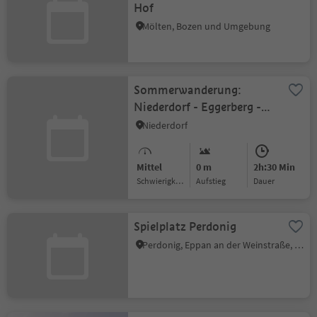
Hof
Mölten, Bozen und Umgebung
Sommerwanderung:
Niederdorf - Eggerberg -
Schloß Welsperg -
Niederdorf
Welsberg
Mittel
0 m
2h:30 Min
Schwierigkeitsgrad
Aufstieg
Dauer
Spielplatz Perdonig
Perdonig, Eppan an der Weinstraße, Südtiroler Weinstraße