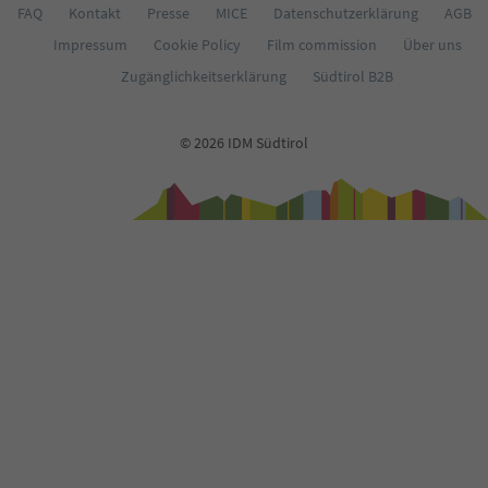
68
FAQ
Kontakt
Presse
MICE
Datenschutzerklärung
AGB
69
Impressum
Cookie Policy
Film commission
Über uns
70
71
Zugänglichkeitserklärung
Südtirol B2B
72
73
74
© 2026 IDM Südtirol
75
76
77
78
79
80
81
82
83
84
85
86
87
88
89