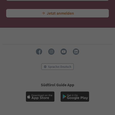
46
47
Jetzt anmelden
48
49
50
51
52
53
54
55
56
57
58
Sprache: Deutsch
59
60
61
Südtirol Guide App
62
63
64
65
66
67