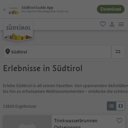
Südtirol Guide App
Download
Der digitale Reisebegleiter Südtirols
men
favorit
user lin
Südtirol
keine ak
Erlebnisse in Südtirol
Erlebe Südtirol in all seinen Facetten. Von spannenden Aktivität
bis hin zu erholsamen Wellnessmomenten – entdecke die schöns
13820
Ergebnisse
Trinkwasserbrunnen
Ortseingang