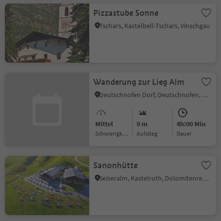
Pizzastube Sonne
Tschars, Kastelbell-Tschars, Vinschgau
Wanderung zur Lieg Alm
Deutschnofen Dorf, Deutschnofen, Dolomitenregion Eggental
Mittel
0 m
4h:00 Min
Schwierigkeitsgrad
Aufstieg
Dauer
Sanonhütte
Seiseralm, Kastelruth, Dolomitenregion Seiser Alm