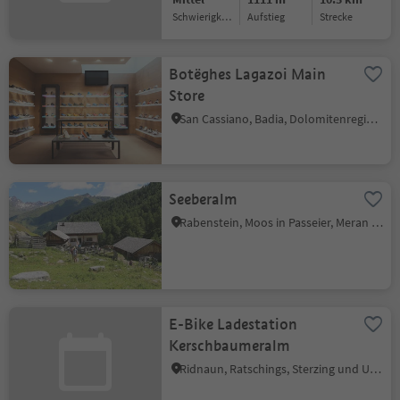
Schwierigkeitsgrad
Aufstieg
Strecke
Botëghes Lagazoi Main
Store
San Cassiano, Badia, Dolomitenregion Alta Badia
Seeberalm
Rabenstein, Moos in Passeier, Meran und Umgebung
E-Bike Ladestation
Kerschbaumeralm
Ridnaun, Ratschings, Sterzing und Umgebung