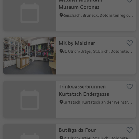
Museum Corones
Reischach, Bruneck, Dolomitenregion Kronplatz
MK by Malsiner
St. Ulrich/Urtijëi, St.Ulrich, Dolomitenregion Gröden
Trinkwasserbrunnen
Kurtatsch Endergasse
Kurtatsch, Kurtatsch an der Weinstraße, Südtiroler Weinstraße
Butëiga da Four
St. Ulrich/Urtijëi, St.Ulrich, Dolomitenregion Gröden