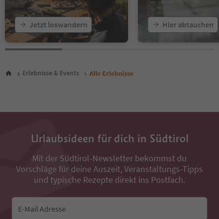
23
24
25
Jetzt loswandern
Hier abtauchen
26
27
28
29
30
Erlebnisse & Events
Alle Erlebnisse
31
32
33
34
35
36
Urlaubsideen für dich in Südtirol
37
38
Mit der Südtirol-Newsletter bekommst du
39
Vorschläge für deine Auszeit, Veranstaltungs-Tipps
40
41
und typische Rezepte direkt ins Postfach.
42
43
44
E-Mail Adresse
45