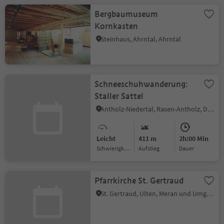
Bergbaumuseum
Kornkasten
Steinhaus, Ahrntal, Ahrntal
Schneeschuhwanderung:
Staller Sattel
Antholz-Niedertal, Rasen-Antholz, Dolomitenregion Kronplatz
Leicht
411 m
2h:00 Min
Schwierigkeitsgrad
Aufstieg
Dauer
Pfarrkirche St. Gertraud
St. Gertraud, Ulten, Meran und Umgebung