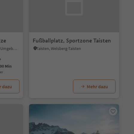
tze
Fußballplatz, Sportzone Taisten
Gossensaß, Brenner, Sterzing und Umgebung
Taisten, Welsberg-Taisten
00 Min
uer
r dazu
Mehr dazu