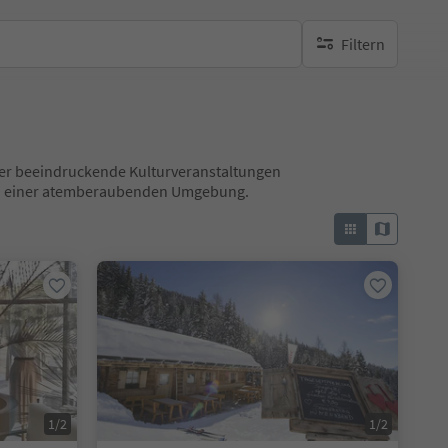
Filtern
keine aktiven Filte
 über beeindruckende Kulturveranstaltungen
 in einer atemberaubenden Umgebung.
1/2
1/2