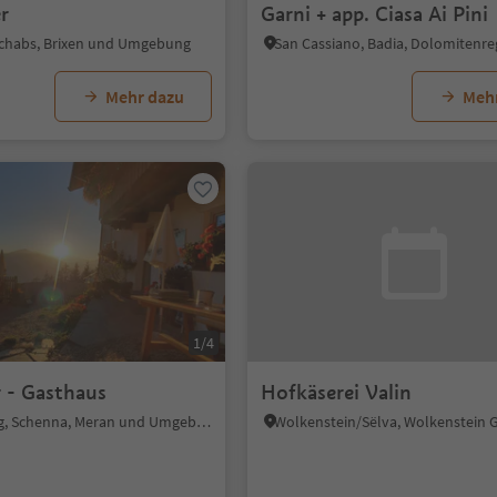
er
Garni + app. Ciasa Ai Pini
Schabs, Brixen und Umgebung
Mehr dazu
Meh
1/4
 - Gasthaus
Hofkäserei Valin
Schennaberg, Schenna, Meran und Umgebung