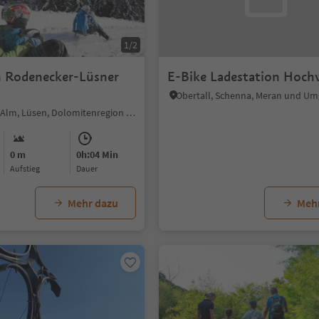
1/2
 Rodenecker-Lüsner
E-Bike Ladestation Hoch
Obertall, Schenna, Meran und U
Rodenecker Alm, Lüsen, Dolomitenregion Lüsen Villnöss
0 m
0h:04 Min
Aufstieg
Dauer
Mehr dazu
Meh