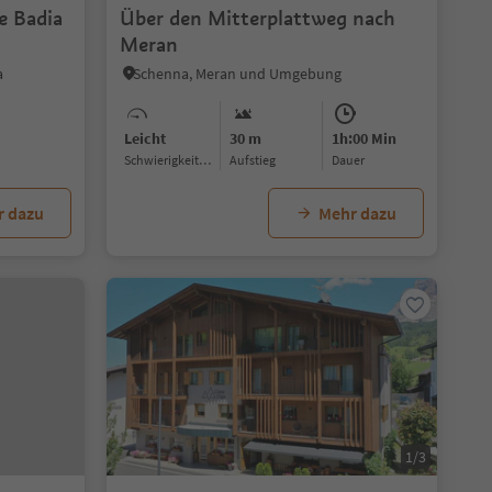
e Badia
Über den Mitterplattweg nach
Meran
a
Schenna, Meran und Umgebung
Leicht
30 m
1h:00 Min
Schwierigkeitsgrad
Aufstieg
Dauer
r dazu
Mehr dazu
1/3