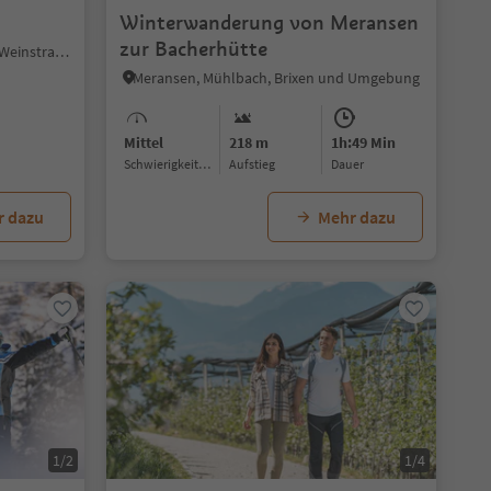
Winterwanderung von Meransen
zur Bacherhütte
St. Michael - Eppan, Eppan an der Weinstraße, Südtiroler Weinstraße
Meransen, Mühlbach, Brixen und Umgebung
Mittel
218 m
1h:49 Min
Schwierigkeitsgrad
Aufstieg
Dauer
r dazu
Mehr dazu
1/2
1/4