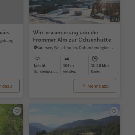
1/3
wies
Winterwanderung von der
Frommer Alm zur Ochsenhütte
mgebung
Karersee, Welschnofen, Dolomitenregion Eggental
Leicht
104 m
1h:10 Min
Schwierigkeitsgrad
Aufstieg
Dauer
r dazu
Mehr dazu