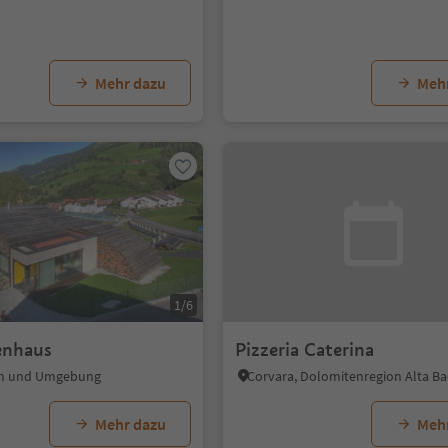
Mehr dazu
Meh
1/6
enhaus
Pizzeria Caterina
xen und Umgebung
Corvara, Dolomitenregion Alta Ba
Mehr dazu
Meh