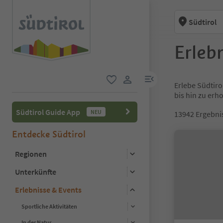
Südtirol
Erlebn
menu link
Erlebe Südtiro
favorit
user link
bis hin zu er
Südtirol Guide App
NEU
13942
Ergebni
Entdecke Südtirol
Regionen
Unterkünfte
Erlebnisse & Events
Sportliche Aktivitäten
In der Natur