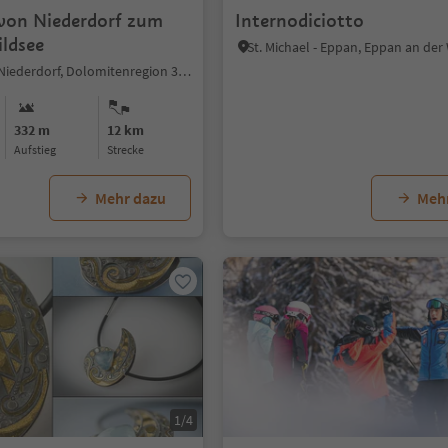
von Niederdorf zum
Internodiciotto
ildsee
Innerprags, Niederdorf, Dolomitenregion 3 Zinnen
332 m
12 km
Aufstieg
Strecke
Mehr dazu
Meh
1/4