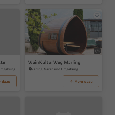
1/6
ste
WeinKulturWeg Marling
d Umgebung
Marling, Meran und Umgebung
r dazu
Mehr dazu