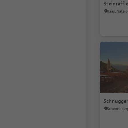
Steinraffl
Raas, Natz-
Schnugger