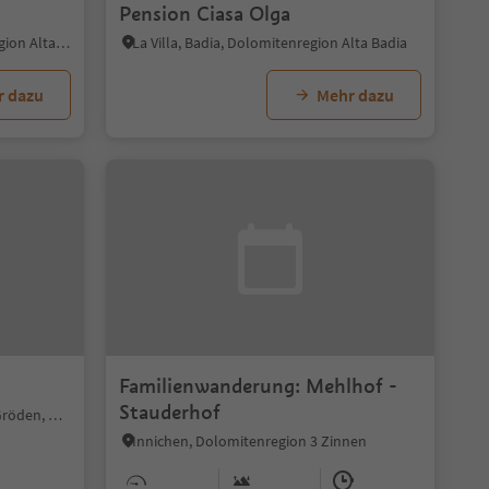
Pension Ciasa Olga
San Cassiano, Badia, Dolomitenregion Alta Badia
La Villa, Badia, Dolomitenregion Alta Badia
r dazu
Mehr dazu
Familienwanderung: Mehlhof -
Stauderhof
Wolkenstein/Sëlva, Wolkenstein Gröden, Dolomitenregion Gröden
Innichen, Dolomitenregion 3 Zinnen