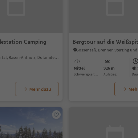
destation Camping
Bergtour auf die Weißspi
Antholz-Obertal, Rasen-Antholz, Dolomitenregion Kronplatz
Mittel
926 m
4h:
Schwierigkeitsgrad
Aufstieg
Da
Mehr dazu
Meh