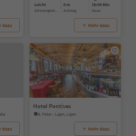
Leicht
0 m
1h:00 Min
Schwierigkeitsgrad
Aufstieg
Dauer
r dazu
Mehr dazu
1/11
Hotel Pontives
dia
St. Peter - Lajen, Lajen
r dazu
Mehr dazu