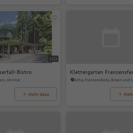
1/11
erfall-Bistro
Klettergarten Franzensfe
ers, Ahrntal
Aicha, Franzensfeste, Brixen un
Mehr dazu
Meh