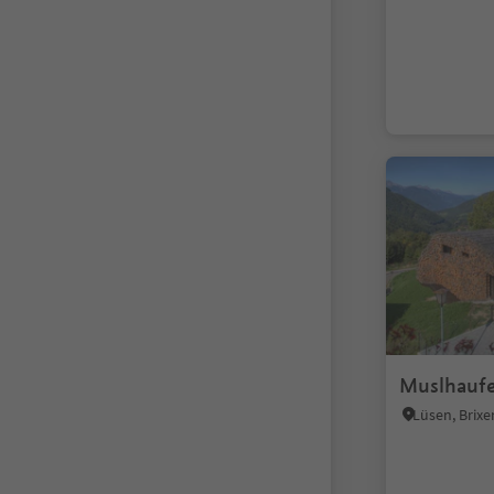
Muslhauf
Lüsen, Bri