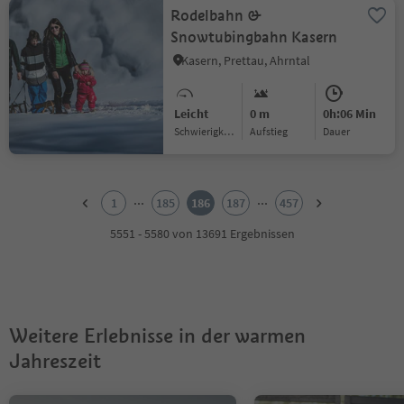
Rodelbahn &
Snowtubingbahn Kasern
Kasern, Prettau, Ahrntal
Leicht
0 m
0h:06 Min
Schwierigkeitsgrad
Aufstieg
Dauer
1
2
...
...
1
185
186
187
457
3
4
5551 - 5580 von 13691 Ergebnissen
5
6
7
8
9
Weitere Erlebnisse in der warmen
10
11
Jahreszeit
12
13