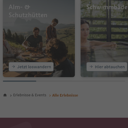
14
Alm- &
Schwimmbäde
15
16
Schutzhütten
17
18
19
20
21
22
23
24
25
Jetzt loswandern
Hier abtauchen
26
27
28
29
30
Erlebnisse & Events
Alle Erlebnisse
31
32
33
34
35