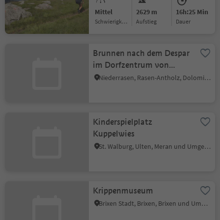
Mittel
2629 m
16h:25 Min
Schwierigkeitsgrad
Aufstieg
Dauer
Brunnen nach dem Despar
im Dorfzentrum von
Niederrasen
Niederrasen, Rasen-Antholz, Dolomitenregion Kronplatz
Kinderspielplatz
Kuppelwies
St. Walburg, Ulten, Meran und Umgebung
Krippenmuseum
Brixen Stadt, Brixen, Brixen und Umgebung