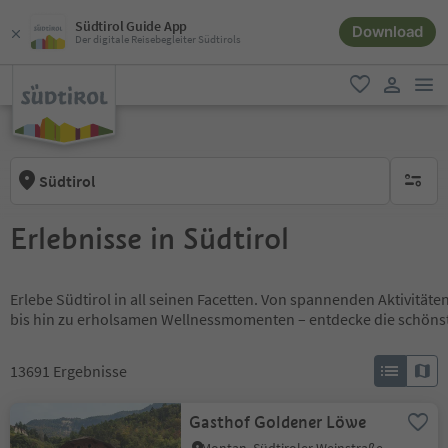
Südtirol Guide App
Download
Der digitale Reisebegleiter Südtirols
men
favorit
user lin
Südtirol
keine ak
Erlebnisse in Südtirol
Erlebe Südtirol in all seinen Facetten. Von spannenden Aktivität
bis hin zu erholsamen Wellnessmomenten – entdecke die schöns
13691
Ergebnisse
Gasthof Goldener Löwe