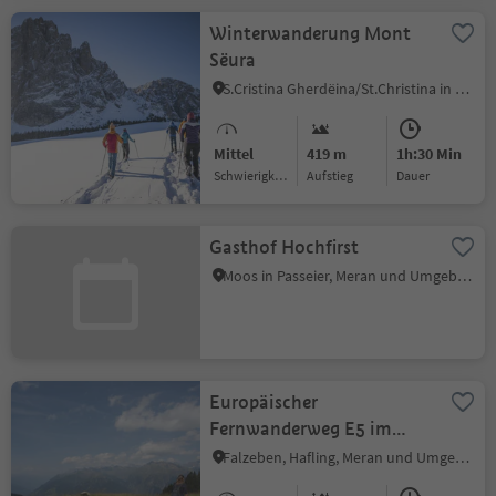
Winterwanderung Mont
Sëura
S.Cristina Gherdëina/St.Christina in Gröden, St.Christina in Gröden, Dolomitenregion Gröden
Mittel
419 m
1h:30 Min
Schwierigkeitsgrad
Aufstieg
Dauer
Gasthof Hochfirst
Moos in Passeier, Meran und Umgebung
Europäischer
Fernwanderweg E5 im
Passeiertal
Falzeben, Hafling, Meran und Umgebung