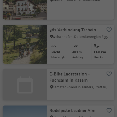
Montan, Südtiroler Weinstraße
361 Verbindung Tschein
Welschnofen, Dolomitenregion Eggental
Leicht
483 m
11.0 km
Schwierigkeitsgrad
Aufstieg
Strecke
E-Bike Ladestation -
Fuchsalm in Kasern
Kematen - Sand in Taufers, Prettau, Ahrntal
Rodelpiste Leadner Alm