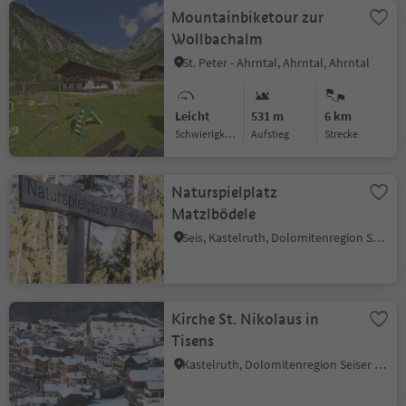
Mountainbiketour zur
Wollbachalm
St. Peter - Ahrntal, Ahrntal, Ahrntal
Leicht
531 m
6 km
Schwierigkeitsgrad
Aufstieg
Strecke
Naturspielplatz
Matzlbödele
Seis, Kastelruth, Dolomitenregion Seiser Alm
Kirche St. Nikolaus in
Tisens
Kastelruth, Dolomitenregion Seiser Alm