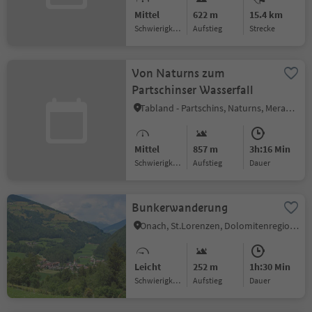
Mittel
622 m
15.4 km
Schwierigkeitsgrad
Aufstieg
Strecke
Von Naturns zum
Partschinser Wasserfall
Tabland - Partschins, Naturns, Meran und Umgebung
Mittel
857 m
3h:16 Min
Schwierigkeitsgrad
Aufstieg
Dauer
Bunkerwanderung
Onach, St.Lorenzen, Dolomitenregion Kronplatz
Leicht
252 m
1h:30 Min
Schwierigkeitsgrad
Aufstieg
Dauer