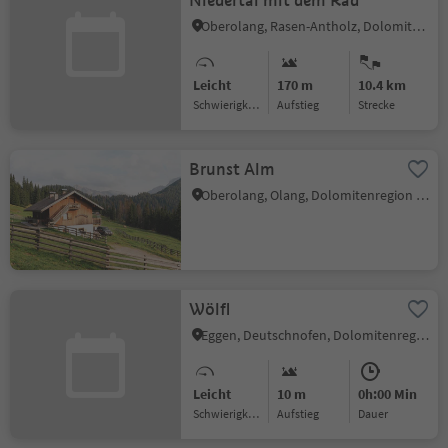
Niedertal mit dem Rad
Oberolang, Rasen-Antholz, Dolomitenregion Kronplatz
Leicht
170 m
10.4 km
Schwierigkeitsgrad
Aufstieg
Strecke
Brunst Alm
Oberolang, Olang, Dolomitenregion Kronplatz
Wölfl
Eggen, Deutschnofen, Dolomitenregion Eggental
Leicht
10 m
0h:00 Min
Schwierigkeitsgrad
Aufstieg
Dauer