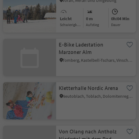
Vöran, Meran und Umgebung
Leicht
0 m
0h:04 Min
Schwierigkeitsgrad
Aufstieg
Dauer
E-Bike Ladestation
Marzoner Alm
Tomberg, Kastelbell-Tschars, Vinschgau
Kletterhalle Nordic Arena
Neutoblach, Toblach, Dolomitenregion 3 Zinnen
Von Olang nach Antholz