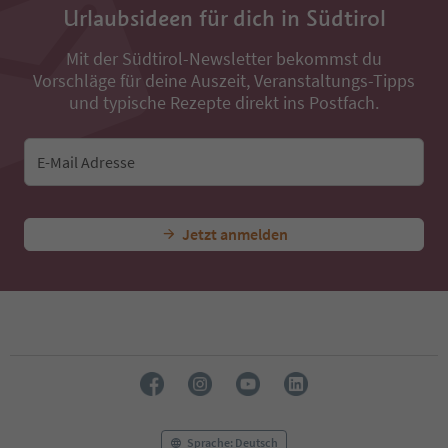
36
Urlaubsideen für dich in Südtirol
37
38
Mit der Südtirol-Newsletter bekommst du
39
Vorschläge für deine Auszeit, Veranstaltungs-Tipps
40
41
und typische Rezepte direkt ins Postfach.
42
43
44
E-Mail Adresse
45
46
47
Jetzt anmelden
48
49
50
51
52
53
54
55
56
57
58
Sprache: Deutsch