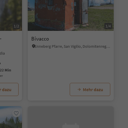
1/2
1/4
-
Bivacco
Enneberg Pfarre, San Vigilio, Dolomitenregion Kronplatz
dia
22 Min
uer
r dazu
Mehr dazu