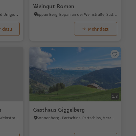
Weingut Romen
Steinmannwald, Leifers, Bozen und Umgebung
Eppan Berg, Eppan an der Weinstraße, Südtiroler Weinstraße
r dazu
Mehr dazu
1/3
n
Gasthaus Giggelberg
St. Michael - Eppan, Eppan an der Weinstraße, Südtiroler Weinstraße
Sonnenberg - Partschins, Partschins, Meran und Umgebung