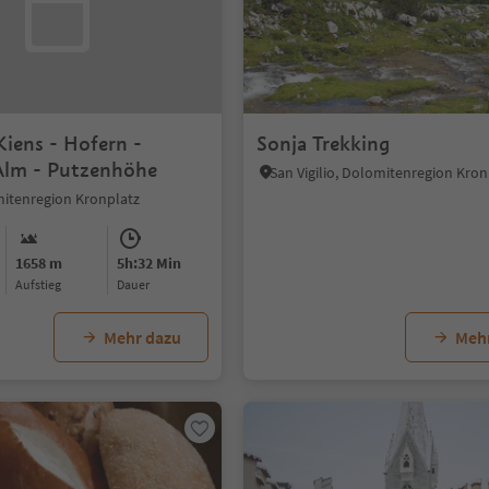
Kiens - Hofern -
Sonja Trekking
Alm - Putzenhöhe
San Vigilio, Dolomitenregion Kron
mitenregion Kronplatz
1658 m
5h:32 Min
Aufstieg
Dauer
Mehr dazu
Meh