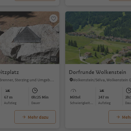
1/2
tzplatz
Dorfrunde Wolkenstein
Gossensaß, Brenner, Sterzing und Umgebung
67 m
0h:25 Min
Mittel
247 m
2h:
Aufstieg
Dauer
Schwierigkeitsgrad
Aufstieg
Da
Mehr dazu
Meh