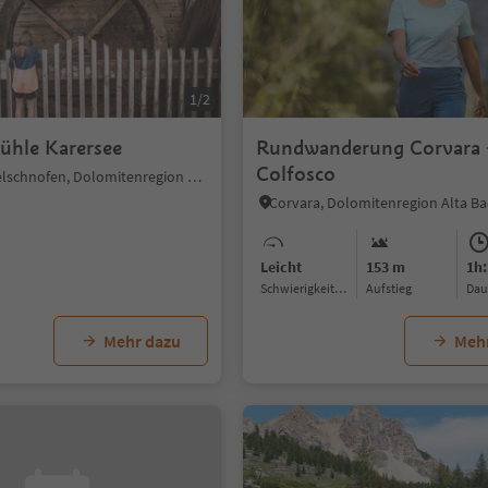
1/2
ühle Karersee
Rundwanderung Corvara 
Colfosco
Karersee, Welschnofen, Dolomitenregion Eggental
Corvara, Dolomitenregion Alta Ba
Leicht
153 m
1h:
Schwierigkeitsgrad
Aufstieg
Da
Mehr dazu
Meh