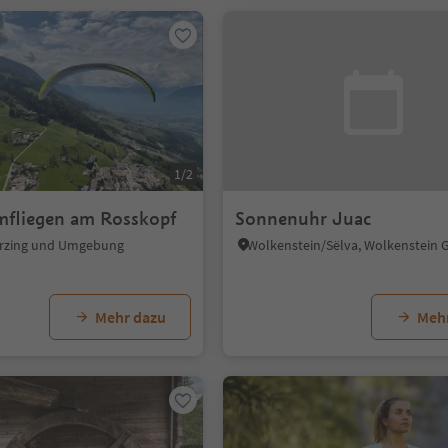
1/2
rmfliegen am Rosskopf
Sonnenuhr Juac
terzing und Umgebung
Mehr dazu
Meh