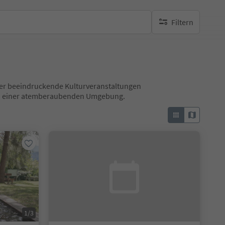
Filtern
keine aktiven Filte
 über beeindruckende Kulturveranstaltungen
 in einer atemberaubenden Umgebung.
1/3