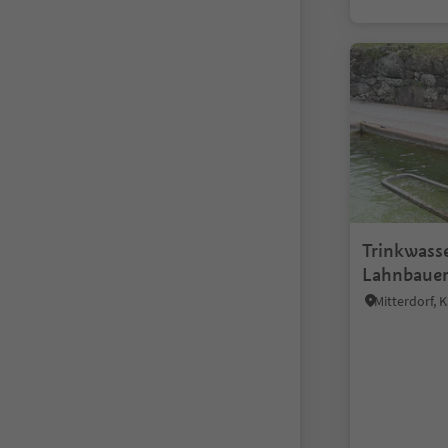
Trinkwass
Lahnbaue