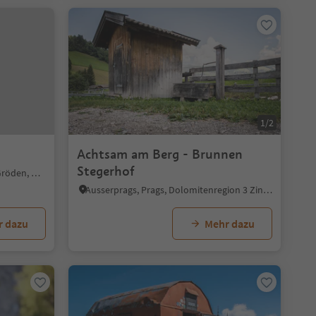
1/2
Achtsam am Berg - Brunnen
Stegerhof
Wolkenstein/Sëlva, Wolkenstein Gröden, Dolomitenregion Gröden
Ausserprags, Prags, Dolomitenregion 3 Zinnen
r dazu
Mehr dazu