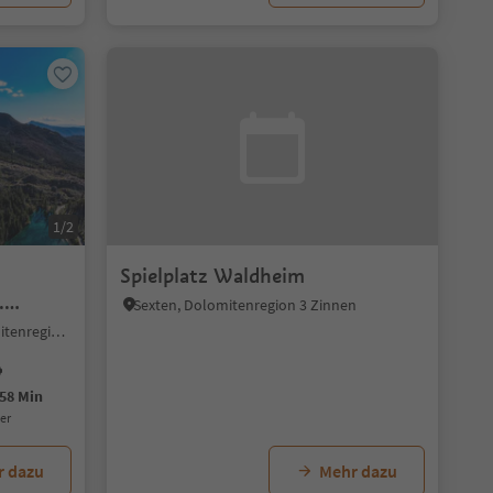
1/2
Spielplatz Waldheim
.
Sexten, Dolomitenregion 3 Zinnen
Obereggen, Deutschnofen, Dolomitenregion Eggental
58 Min
uer
r dazu
Mehr dazu