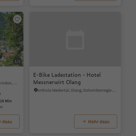
1/3
E-Bike Ladestation - Hotel
Messnerwirt Olang
Wolkenstein/Sëlva, Wolkenstein Gröden, Dolomitenregion Gröden
Antholz-Niedertal, Olang, Dolomitenregion Kronplatz
28 Min
uer
r dazu
Mehr dazu