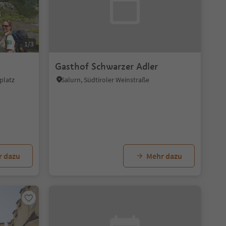
1/3
Gasthof Schwarzer Adler
platz
Salurn, Südtiroler Weinstraße
r dazu
Mehr dazu