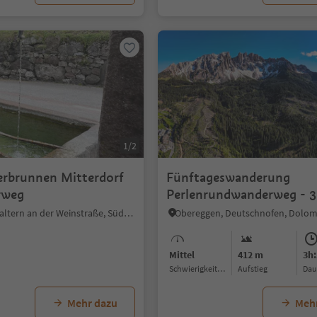
1/2
erbrunnen Mitterdorf
Fünftageswanderung
rweg
Perlenrundwanderweg - 3
Etappe
Mitterdorf, Kaltern an der Weinstraße, Südtiroler Weinstraße
Mittel
412 m
3h:
Schwierigkeitsgrad
Aufstieg
Da
Mehr dazu
Meh