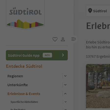
Südtirol
Erlebn
menu link
Erlebe Südtiro
favorit
user link
bis hin zu er
Südtirol Guide App
NEU
13767
Ergebni
Entdecke Südtirol
Regionen
Unterkünfte
Erlebnisse & Events
Sportliche Aktivitäten
In der Natur