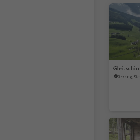
Gleitschi
Sterzing, S