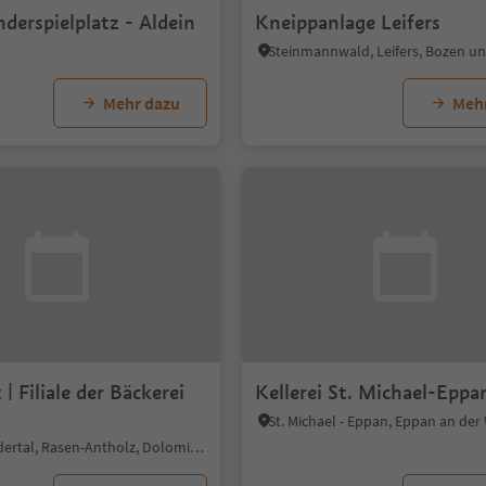
derspielplatz - Aldein
Kneippanlage Leifers
Mehr dazu
Meh
| Filiale der Bäckerei
Kellerei St. Michael-Eppa
Antholz-Niedertal, Rasen-Antholz, Dolomitenregion Kronplatz