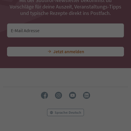
Mit der Südtirol-Newsletter bekommst du
39
Vorschläge für deine Auszeit, Veranstaltungs-Tipps
40
41
und typische Rezepte direkt ins Postfach.
42
43
44
E-Mail Adresse
45
46
47
Jetzt anmelden
48
49
50
51
52
53
54
55
56
57
58
Sprache: Deutsch
59
60
61