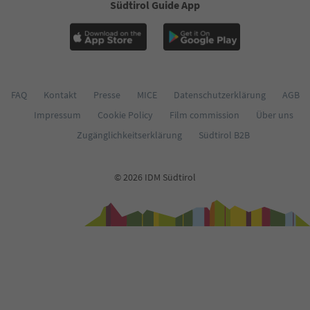
Südtirol Guide App
62
63
64
65
66
67
68
FAQ
Kontakt
Presse
MICE
Datenschutzerklärung
AGB
69
Impressum
Cookie Policy
Film commission
Über uns
70
71
Zugänglichkeitserklärung
Südtirol B2B
72
73
74
© 2026 IDM Südtirol
75
76
77
78
79
80
81
82
83