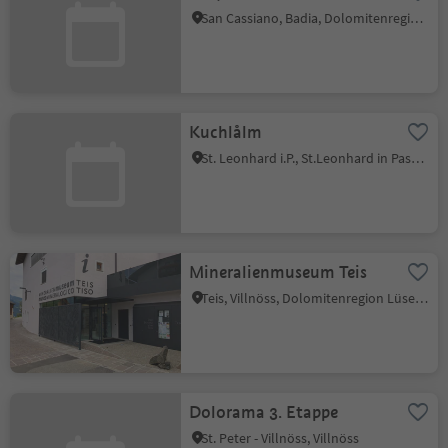
San Cassiano, Badia, Dolomitenregion Alta Badia
Kuchlålm
St. Leonhard i.P., St.Leonhard in Passeier, Meran und Umgebung
Mineralienmuseum Teis
Teis, Villnöss, Dolomitenregion Lüsen Villnöss
Dolorama 3. Etappe
St. Peter - Villnöss, Villnöss