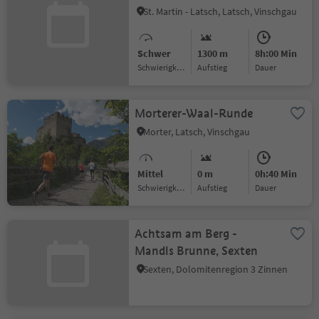
Zufallhütte
St. Martin - Latsch, Latsch, Vinschgau
Schwer
1300 m
8h:00 Min
Schwierigkeitsgrad
Aufstieg
Dauer
Morterer-Waal-Runde
Morter, Latsch, Vinschgau
Mittel
0 m
0h:40 Min
Schwierigkeitsgrad
Aufstieg
Dauer
Achtsam am Berg -
Mandls Brunne, Sexten
Sexten, Dolomitenregion 3 Zinnen