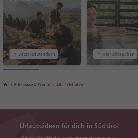
17
18
19
20
21
22
23
24
25
Jetzt loswandern
Hier abtauchen
26
27
28
29
30
Erlebnisse & Events
Alle Erlebnisse
31
32
33
34
35
36
Urlaubsideen für dich in Südtirol
37
38