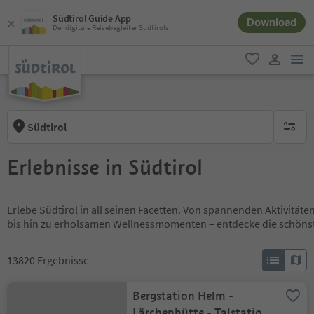
Südtirol Guide App
Download
Der digitale Reisebegleiter Südtirols
men
favorit
user lin
Südtirol
keine ak
Erlebnisse in Südtirol
Erlebe Südtirol in all seinen Facetten. Von spannenden Aktivität
bis hin zu erholsamen Wellnessmomenten – entdecke die schöns
13820
Ergebnisse
Bergstation Helm -
Lärchenhütte - Talstation