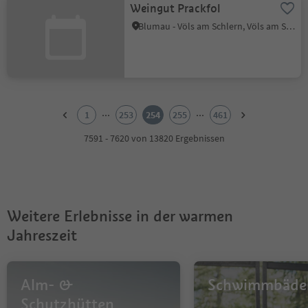
Weingut Prackfol
Blumau - Völs am Schlern, Völs am Schlern, Dolomitenregion Seiser Alm
1
2
...
...
1
253
254
255
461
3
4
7591 - 7620 von 13820 Ergebnissen
5
6
7
8
9
Weitere Erlebnisse in der warmen
10
11
Jahreszeit
12
13
14
Alm- &
Schwimmbäde
15
16
Schutzhütten