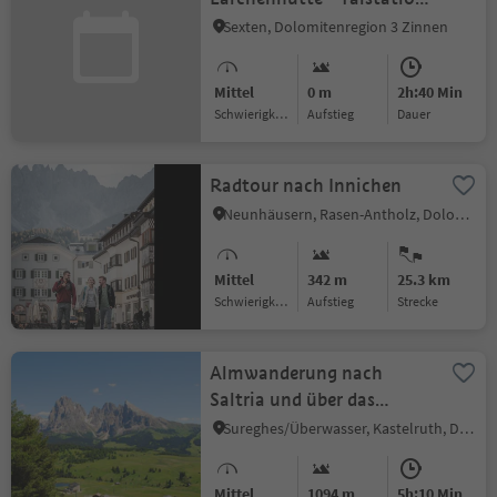
Helm Sexten
Sexten, Dolomitenregion 3 Zinnen
Mittel
0 m
2h:40 Min
Schwierigkeitsgrad
Aufstieg
Dauer
Radtour nach Innichen
Neunhäusern, Rasen-Antholz, Dolomitenregion Kronplatz
Mittel
342 m
25.3 km
Schwierigkeitsgrad
Aufstieg
Strecke
Almwanderung nach
Saltria und über das
Jendertal nach St.Ulrich
Sureghes/Überwasser, Kastelruth, Dolomitenregion Seiser Alm
Mittel
1094 m
5h:10 Min