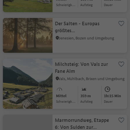
Schwierigkeitsgrad
Aufstieg
Dauer
Der Salten - Europas
größtes
Lärchenhochplateau
Jenesien, Bozen und Umgebung
Milchsteig: Von Vals zur
Fane Alm
Vals, Mühlbach, Brixen und Umgebung
Mittel
359 m
1h:15 Min
Schwierigkeitsgrad
Aufstieg
Dauer
Marmorrundweg, Etappe
6: Von Sulden zur