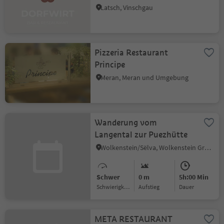
Latsch, Vinschgau
Pizzeria Restaurant
Principe
Meran, Meran und Umgebung
Wanderung vom
Langental zur Puezhütte
Wolkenstein/Sëlva, Wolkenstein Gröden, Dolomitenregion Gröden
Schwer
0 m
5h:00 Min
Schwierigkeitsgrad
Aufstieg
Dauer
META RESTAURANT