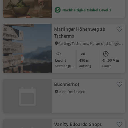
Nachhaltigkeitslabel Level 1
Marlinger Höhenweg ab
Tscherms
Marling, Tscherms, Meran und Umgebung
Leicht
480 m
4h:00 Min
Schwierigkeitsgrad
Aufstieg
Dauer
Buchnerhof
Lajen Dorf, Lajen
Vanity Edoardo Shops