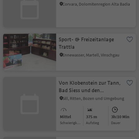
Corvara, Dolomitenregion Alta Badia
Sport- & Freizeitanlage
Trattla
Ennewasser, Martell, Vinschgau
Von Klobenstein zur Tann,
Bad Siess und den
Erdpyramiden
Sill, Ritten, Bozen und Umgebung
Mittel
375 m
3h:10 Min
Schwierigkeitsgrad
Aufstieg
Dauer