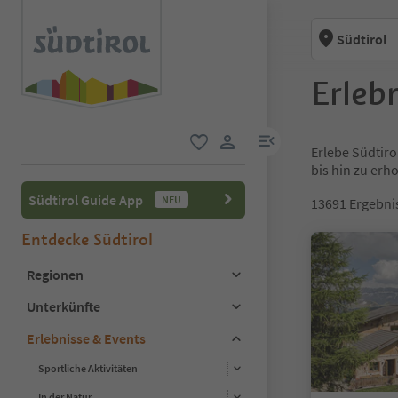
Südtirol
Erlebn
menu link
Erlebe Südtiro
favorit
user link
bis hin zu er
Südtirol Guide App
NEU
13691
Ergebni
Entdecke Südtirol
Regionen
Unterkünfte
Erlebnisse & Events
Sportliche Aktivitäten
In der Natur