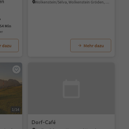
en
Wolkenstein/Sëlva, Wolkenstein Gröden, Dolomitenregion Gröden
54 Min
uer
r dazu
Mehr dazu
1/14
Dorf-Café