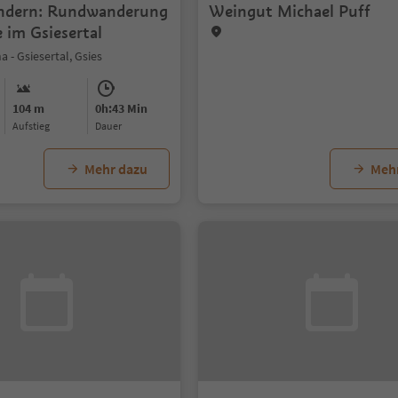
ndern: Rundwanderung
Weingut Michael Puff
e im Gsiesertal
a - Gsiesertal, Gsies
104 m
0h:43 Min
Aufstieg
Dauer
Mehr dazu
Meh