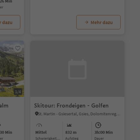
26 Min
uer
r dazu
Mehr dazu
1/4
alm
Skitour: Frondeigen - Golfen
St. Martin - Gsiesertal, Gsies, Dolomitenregion 3 Zinnen
30 Min
Mittel
832 m
3h:00 Min
uer
Schwierigkeitsgrad
Aufstieg
Dauer