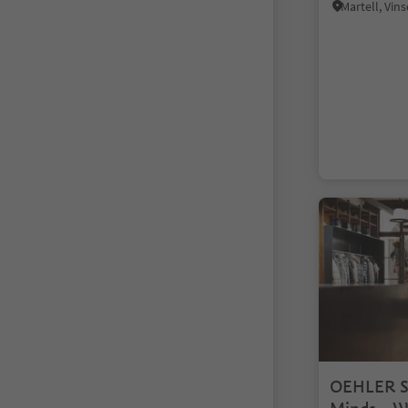
Martell, Vin
OEHLER So