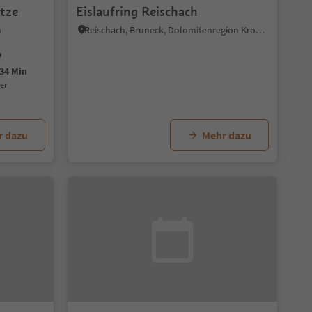
tze
Eislaufring Reischach
n
Reischach, Bruneck, Dolomitenregion Kronplatz
34 Min
uer
r dazu
Mehr dazu