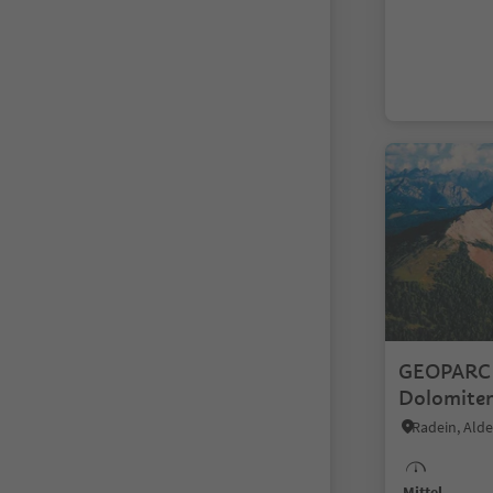
GEOPARC B
Dolomite
Radein, Alde
Mittel