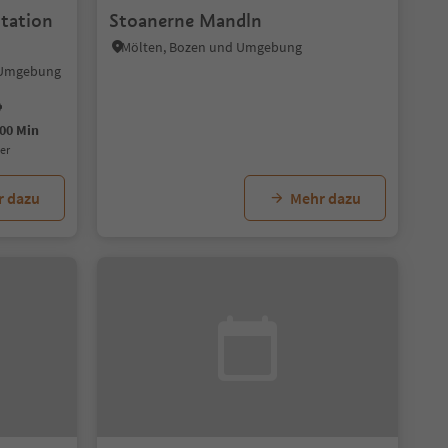
station
Stoanerne Mandln
Mölten, Bozen und Umgebung
d Umgebung
00 Min
uer
r dazu
Mehr dazu