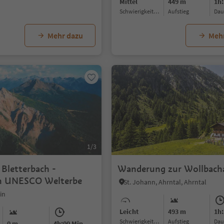
Mittel
449 m
1h:
Schwierigkeitsgrad
Aufstieg
Da
Mehr dazu
Meh
1/3
letterbach -
Wanderung zur Wollbach
n UNESCO Welterbe
St. Johann, Ahrntal, Ahrntal
in
Leicht
493 m
1h:
Schwierigkeitsgrad
Aufstieg
Da
0 m
4h:00 Min