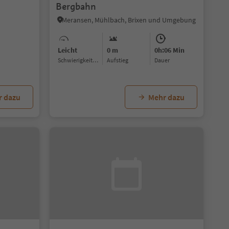
Bergbahn
Meransen, Mühlbach, Brixen und Umgebung
Leicht
0 m
0h:06 Min
Schwierigkeitsgrad
Aufstieg
Dauer
r dazu
Mehr dazu