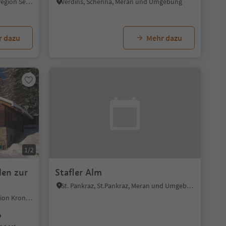
Seiseralm, Kastelruth, Dolomitenregion Seiser Alm
Verdins, Schenna, Meran und Umgebung
r dazu
Mehr dazu
1/2
en zur
Stafler Alm
St. Pankraz, St.Pankraz, Meran und Umgebung
Campill, San Vigilio, Dolomitenregion Kronplatz