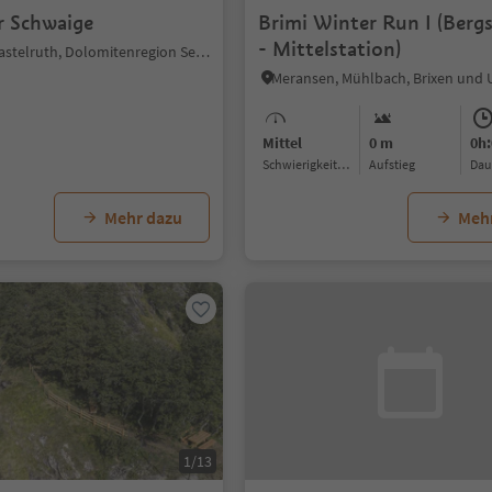
r Schwaige
Brimi Winter Run I (Berg
- Mittelstation)
Seiseralm, Kastelruth, Dolomitenregion Seiser Alm
Meransen, Mühlbach, Brixen un
Mittel
0 m
0h:
Schwierigkeitsgrad
Aufstieg
Da
Mehr dazu
Meh
1/13