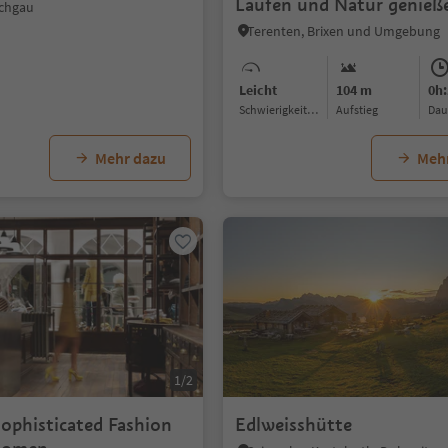
Laufen und Natur genieß
schgau
Terenten, Brixen und Umgebung
Leicht
104 m
0h:
Schwierigkeitsgrad
Aufstieg
Da
Mehr dazu
Meh
1/2
phisticated Fashion
Edlweisshütte