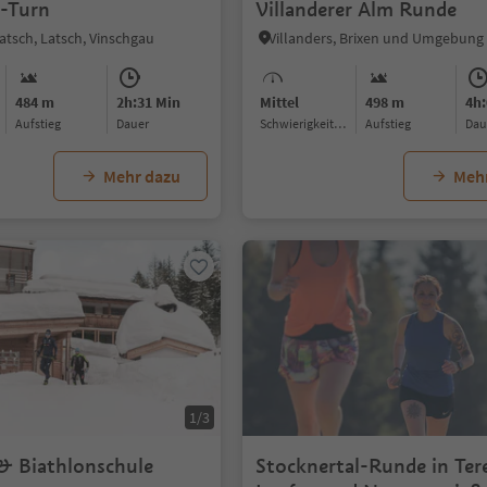
g-Turn
Villanderer Alm Runde
Latsch, Latsch, Vinschgau
Villanders, Brixen und Umgebung
484 m
2h:31 Min
Mittel
498 m
4h:
Aufstieg
Dauer
Schwierigkeitsgrad
Aufstieg
Da
Mehr dazu
Meh
1/3
& Biathlonschule
Stocknertal-Runde in Ter