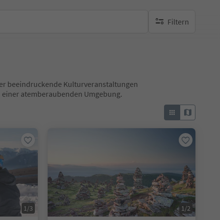
Filtern
keine aktiven Filte
 über beeindruckende Kulturveranstaltungen
 in einer atemberaubenden Umgebung.
1/3
1/2