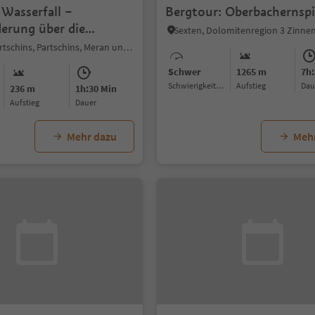
 Wasserfall –
Bergtour: Oberbachernspi
rung über die
Sexten, Dolomitenregion 3 Zinne
Stiegen
Tabland - Partschins, Partschins, Meran und Umgebung
Schwer
1265 m
7h:
Schwierigkeitsgrad
Aufstieg
Da
236 m
1h:30 Min
Aufstieg
Dauer
Mehr dazu
Meh