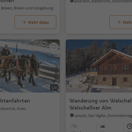
Women
t, Brixen, Brixen und Umgebung
Mehr dazu
Meh
1/4
ittenfahrten
Wanderung von Welschell
Welschellner Alm
Gsiesertal, Gsies