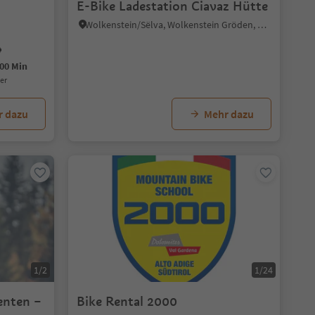
E-Bike Ladestation Ciavaz Hütte
Wolkenstein/Sëlva, Wolkenstein Gröden, Dolomitenregion Gröden
00 Min
uer
r dazu
Mehr dazu
1/2
1/24
enten –
Bike Rental 2000