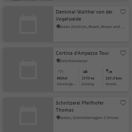
Denkmal Walther von der
Vogelweide
Bozen Zentrum, Bozen, Bozen und Umgebung
Cortina d’Ampezzo Tour
Zwischenwasser
Mittel
2779 m
187.9 km
Schwierigkeitsgrad
Aufstieg
Strecke
Schnitzerei Pfeifhofer
Thomas
Sexten, Dolomitenregion 3 Zinnen