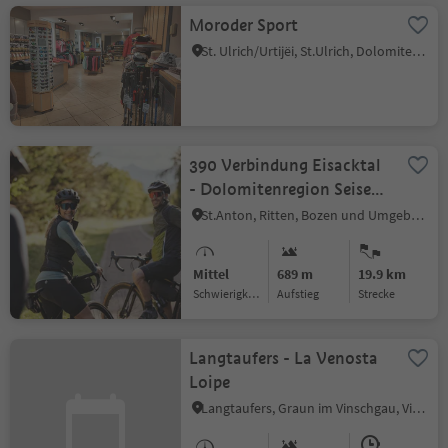
Moroder Sport
St. Ulrich/Urtijëi, St.Ulrich, Dolomitenregion Gröden
390 Verbindung Eisacktal
- Dolomitenregion Seiser
Alm
St.Anton, Ritten, Bozen und Umgebung
Mittel
689 m
19.9 km
Schwierigkeitsgrad
Aufstieg
Strecke
Langtaufers - La Venosta
Loipe
Langtaufers, Graun im Vinschgau, Vinschgau