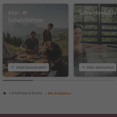
13
14
Alm- &
Schwimmbäde
15
16
Schutzhütten
17
18
19
20
21
22
23
24
25
Jetzt loswandern
Hier abtauchen
26
27
28
29
30
Erlebnisse & Events
Alle Erlebnisse
31
32
33
34