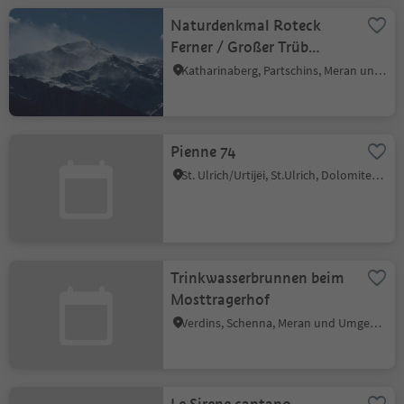
Naturdenkmal Roteck
Ferner / Großer Trüb
Ferner
Katharinaberg, Partschins, Meran und Umgebung
Pienne 74
St. Ulrich/Urtijëi, St.Ulrich, Dolomitenregion Gröden
Trinkwasserbrunnen beim
Mosttragerhof
Verdins, Schenna, Meran und Umgebung