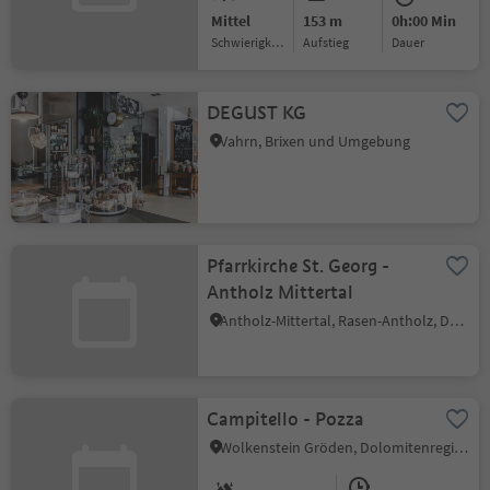
Mittel
153 m
0h:00 Min
Schwierigkeitsgrad
Aufstieg
Dauer
DEGUST KG
Vahrn, Brixen und Umgebung
Pfarrkirche St. Georg -
Antholz Mittertal
Antholz-Mittertal, Rasen-Antholz, Dolomitenregion Kronplatz
Campitello - Pozza
Wolkenstein Gröden, Dolomitenregion Gröden