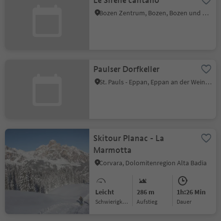
Le Sirene cantano
Bozen Zentrum, Bozen, Bozen und Umgebung
Paulser Dorfkeller
St. Pauls - Eppan, Eppan an der Weinstraße, Südtiroler Weinstraße
Skitour Planac - La
Marmotta
Corvara, Dolomitenregion Alta Badia
Leicht
286 m
1h:26 Min
Schwierigkeitsgrad
Aufstieg
Dauer