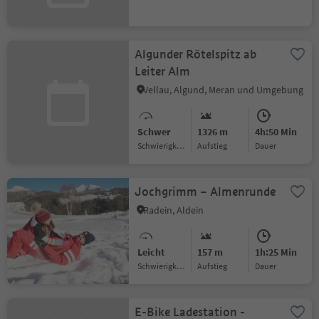
Algunder Rötelspitz ab
Leiter Alm
Vellau, Algund, Meran und Umgebung
Schwer
1326 m
4h:50 Min
Schwierigkeitsgrad
Aufstieg
Dauer
Jochgrimm – Almenrunde
Radein, Aldein
Leicht
157 m
1h:25 Min
Schwierigkeitsgrad
Aufstieg
Dauer
E-Bike Ladestation -