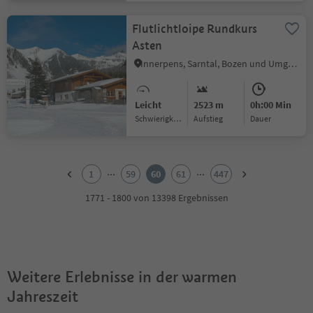
Flutlichtloipe Rundkurs
Asten
Innerpens, Sarntal, Bozen und Umgebung
Leicht
2523 m
0h:00 Min
Schwierigkeitsgrad
Aufstieg
Dauer
1
2
...
...
1
59
60
61
447
3
4
1771 - 1800 von 13398 Ergebnissen
5
6
7
8
9
Weitere Erlebnisse in der warmen
10
11
Jahreszeit
12