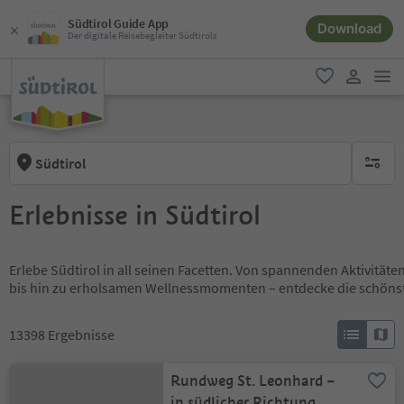
Südtirol Guide App
Download
Der digitale Reisebegleiter Südtirols
men
favorit
user lin
Südtirol
keine ak
Erlebnisse in Südtirol
Erlebe Südtirol in all seinen Facetten. Von spannenden Aktivität
bis hin zu erholsamen Wellnessmomenten – entdecke die schöns
13398
Ergebnisse
Rundweg St. Leonhard –
in südlicher Richtung