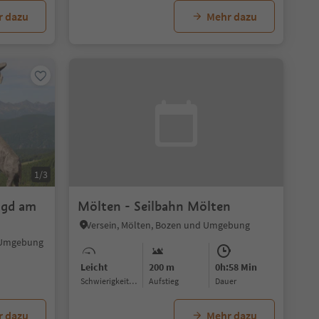
r dazu
Mehr dazu
1/3
agd am
Mölten - Seilbahn Mölten
Versein, Mölten, Bozen und Umgebung
d Umgebung
Leicht
200 m
0h:58 Min
Schwierigkeitsgrad
Aufstieg
Dauer
r dazu
Mehr dazu