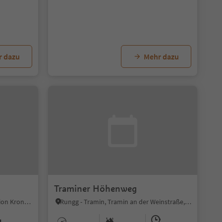
r dazu
Mehr dazu
Traminer Höhenweg
Mitterolang, Olang, Dolomitenregion Kronplatz
Rungg - Tramin, Tramin an der Weinstraße, Südtiroler Weinstraße