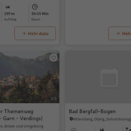
199 m
1h:10 Min
Aufstieg
Dauer
Mehr dazu
Meh
1/3
er Themenweg
Bad Bergfall-Bogen
- Garn - Verdings)
en, Brixen und Umgebung