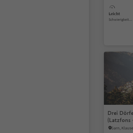
Leicht
Schwierigkeitsgrad
Drei Dörf
(Latzfons 
Garn, Klaus