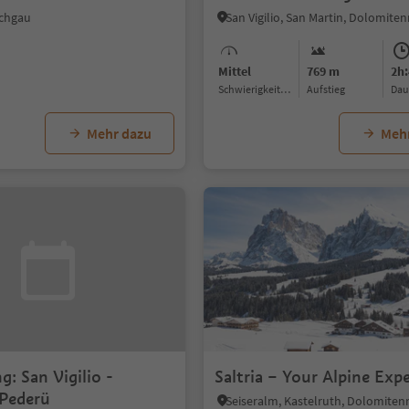
schgau
Mittel
769 m
2h:
Schwierigkeitsgrad
Aufstieg
Da
Mehr dazu
Meh
g: San Vigilio -
Saltria – Your Alpine Exp
 Pederü