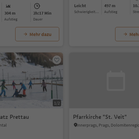
Leicht
497 m
10
Schwierigkeitsgrad
Aufstieg
Str
304 m
2h:17 Min
Aufstieg
Dauer
Mehr dazu
Meh
1/2
atz Prettau
Pfarrkirche "St. Veit"
ntal