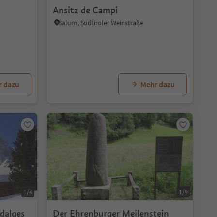
Ansitz de Campi
Salurn, Südtiroler Weinstraße
r dazu
Mehr dazu
1/4
1/9
dalges
Der Ehrenburger Meilenstein