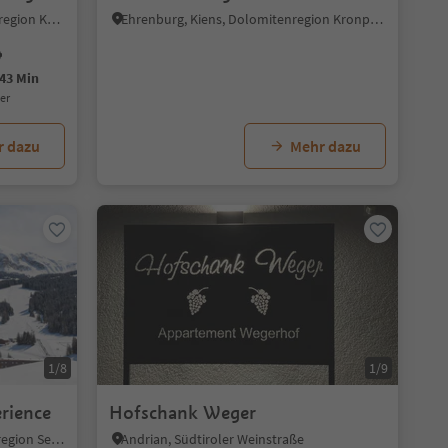
San Vigilio, San Martin, Dolomitenregion Kronplatz
Ehrenburg, Kiens, Dolomitenregion Kronplatz
43 Min
uer
r dazu
Mehr dazu
1/8
1/9
erience
Hofschank Weger
Seiseralm, Kastelruth, Dolomitenregion Seiser Alm
Andrian, Südtiroler Weinstraße