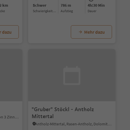
.2 km
Schwer
786 m
4h:30 Min
ecke
Schwierigkeitsgrad
Aufstieg
Dauer
r dazu
Mehr dazu
"Gruber" Stöckl - Antholz
Mittertal
Innerprags, Prags, Dolomitenregion 3 Zinnen
Antholz-Mittertal, Rasen-Antholz, Dolomitenregion Kronplatz