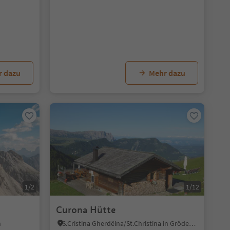
r dazu
Mehr dazu
1/2
1/12
Curona Hütte
n
S.Cristina Gherdëina/St.Christina in Gröden, St.Christina in Gröden, Dolomitenregion Gröden