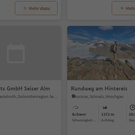
Mehr dazu
Meh
ts GmbH Seiser Alm
Rundweg am Hintereis
Seiseralm, Kastelruth, Dolomitenregion Seiser Alm
Kurzras, Schnals, Vinschgau
Schwer
1372 m
6h:
Schwierigkeitsgrad
Aufstieg
Da