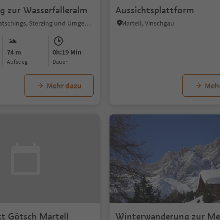
 zur Wasserfalleralm
Aussichtsplattform
Jaufental, Ratschings, Sterzing und Umgebung
Martell, Vinschgau
74 m
0h:19 Min
Aufstieg
Dauer
Mehr dazu
Meh
t Götsch Martell
Winterwanderung zur Me