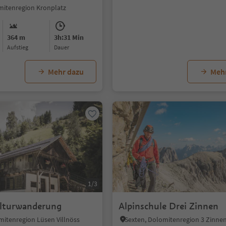
omitenregion Kronplatz
364 m
3h:31 Min
Aufstieg
Dauer
Mehr dazu
Meh
1/3
lturwanderung
Alpinschule Drei Zinnen
mitenregion Lüsen Villnöss
Sexten, Dolomitenregion 3 Zinne