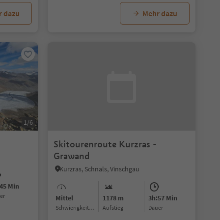
r dazu
Mehr dazu
1/6
Skitourenroute Kurzras -
Grawand
Kurzras, Schnals, Vinschgau
45 Min
uer
Mittel
1178 m
3h:57 Min
Schwierigkeitsgrad
Aufstieg
Dauer