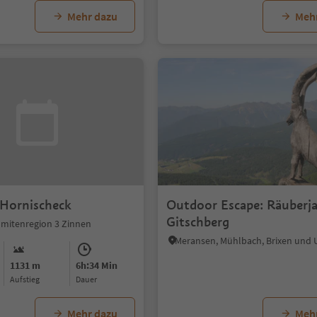
Mehr dazu
Meh
 Hornischeck
Outdoor Escape: Räuberj
Gitschberg
omitenregion 3 Zinnen
Meransen, Mühlbach, Brixen un
1131 m
6h:34 Min
Aufstieg
Dauer
Mehr dazu
Meh