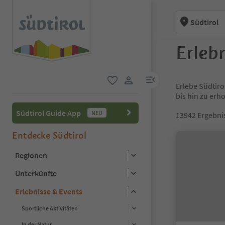
Südtirol
Erlebn
menu link
Erlebe Südtiro
favorit
user link
bis hin zu er
Südtirol Guide App
NEU
13942
Ergebni
Entdecke Südtirol
Regionen
Unterkünfte
Erlebnisse & Events
Sportliche Aktivitäten
In der Natur