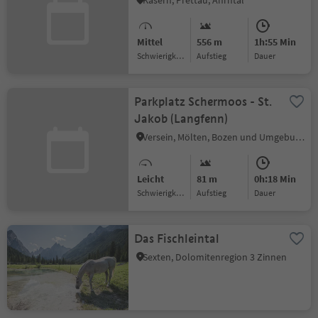
Kasern, Prettau, Ahrntal
Mittel
556 m
1h:55 Min
Schwierigkeitsgrad
Aufstieg
Dauer
Parkplatz Schermoos - St.
Jakob (Langfenn)
Versein, Mölten, Bozen und Umgebung
Leicht
81 m
0h:18 Min
Schwierigkeitsgrad
Aufstieg
Dauer
Das Fischleintal
Sexten, Dolomitenregion 3 Zinnen