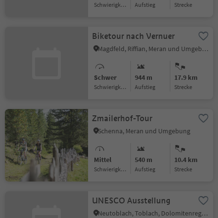
Schwierigkeitsgrad
Aufstieg
Strecke
Biketour nach Vernuer
Magdfeld, Riffian, Meran und Umgebung
Schwer
944 m
17.9 km
Schwierigkeitsgrad
Aufstieg
Strecke
Zmailerhof-Tour
Schenna, Meran und Umgebung
Mittel
540 m
10.4 km
Schwierigkeitsgrad
Aufstieg
Strecke
UNESCO Ausstellung
Neutoblach, Toblach, Dolomitenregion 3 Zinnen