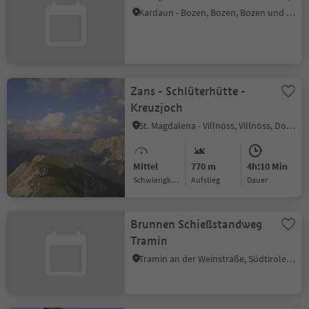
Kardaun - Bozen, Bozen, Bozen und Umgebung
Zans - Schlüterhütte -
Kreuzjoch
St. Magdalena - Villnöss, Villnöss, Dolomitenregion Lüsen Villnöss
Mittel
770 m
4h:10 Min
Schwierigkeitsgrad
Aufstieg
Dauer
Brunnen Schießstandweg
Tramin
Tramin an der Weinstraße, Südtiroler Weinstraße