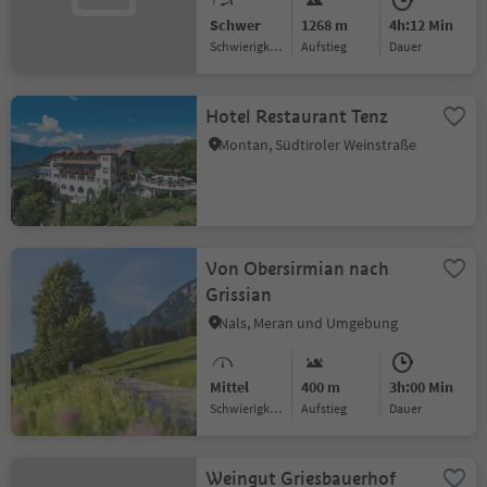
Schwer
1268 m
4h:12 Min
Schwierigkeitsgrad
Aufstieg
Dauer
Hotel Restaurant Tenz
Montan, Südtiroler Weinstraße
Von Obersirmian nach
Grissian
Nals, Meran und Umgebung
Mittel
400 m
3h:00 Min
Schwierigkeitsgrad
Aufstieg
Dauer
Weingut Griesbauerhof