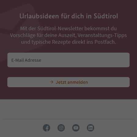
35
36
Urlaubsideen für dich in Südtirol
37
38
Mit der Südtirol-Newsletter bekommst du
39
Vorschläge für deine Auszeit, Veranstaltungs-Tipps
40
41
und typische Rezepte direkt ins Postfach.
42
43
44
E-Mail Adresse
45
46
47
Jetzt anmelden
48
49
50
51
52
53
54
55
56