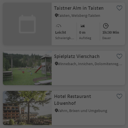
Taistner Alm in Taisten
Taisten, Welsberg-Taisten
Leicht
0 m
1h:30 Min
Schwierigkeitsgrad
Aufstieg
Dauer
Spielplatz Vierschach
Winnebach, Innichen, Dolomitenregion 3 Zinnen
Hotel Restaurant
Löwenhof
Vahrn, Brixen und Umgebung