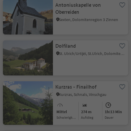
Antoniuskapelle von
Oberreiden
Sexten, Dolomitenregion 3 Zinnen
Dolfiland
St. Ulrich/Urtijëi, St.Ulrich, Dolomitenregion Gröden
Kurzras - Finailhof
Kurzras, Schnals, Vinschgau
Mittel
274 m
1h:13 Min
Schwierigkeitsgrad
Aufstieg
Dauer