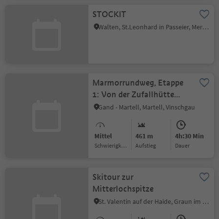
STOCKIT
Walten, St.Leonhard in Passeier, Meran und Umgebung
Marmorrundweg, Etappe
1: Von der Zufallhütte
nach Stallwies
Gand - Martell, Martell, Vinschgau
Mittel
461 m
4h:30 Min
Schwierigkeitsgrad
Aufstieg
Dauer
Skitour zur
Mitterlochspitze
St. Valentin auf der Haide, Graun im Vinschgau, Vinschgau