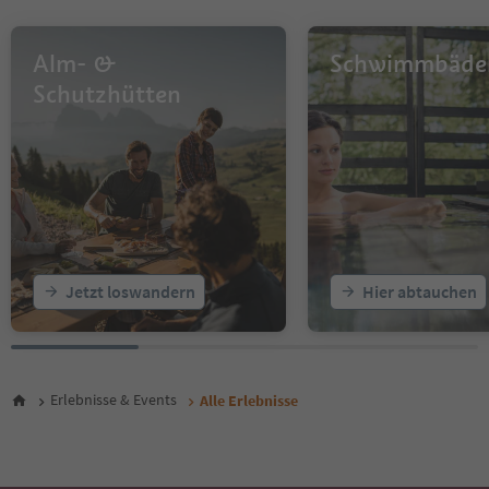
12
13
14
Alm- &
Schwimmbäde
15
16
Schutzhütten
17
18
19
20
21
22
23
24
25
Jetzt loswandern
Hier abtauchen
26
27
28
29
30
Erlebnisse & Events
Alle Erlebnisse
31
32
33
34