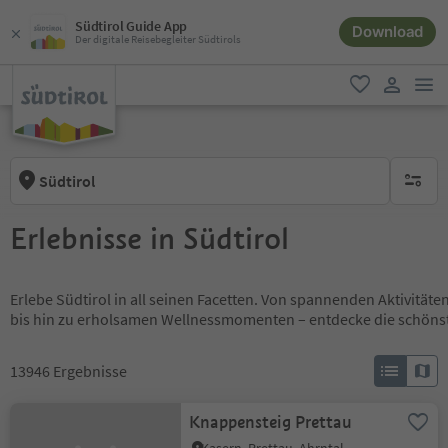
Südtirol Guide App
Download
Der digitale Reisebegleiter Südtirols
men
favorit
user lin
Südtirol
keine ak
Erlebnisse in Südtirol
Erlebe Südtirol in all seinen Facetten. Von spannenden Aktivität
bis hin zu erholsamen Wellnessmomenten – entdecke die schöns
13946
Ergebnisse
Knappensteig Prettau