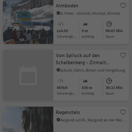
Almboden
St. Peter - Ahrntal, Ahrntal, Ahrntal
Leicht
0 m
0h:07 Min
Schwierigkeitsgrad
Aufstieg
Dauer
Von Spiluck auf den
Scheibenberg - Zirmait
nach Spiluck
Spiluck, Vahrn, Brixen und Umgebung
Mittel
838 m
3h:22 Min
Schwierigkeitsgrad
Aufstieg
Dauer
Regenstein
Margreid a.d.W., Margreid an der Weinstraße, Südtiroler Weinstraße