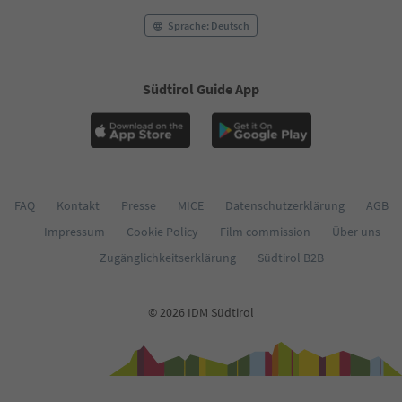
57
58
Sprache: Deutsch
59
60
61
Südtirol Guide App
62
63
64
65
66
67
68
FAQ
Kontakt
Presse
MICE
Datenschutzerklärung
AGB
69
Impressum
Cookie Policy
Film commission
Über uns
70
71
Zugänglichkeitserklärung
Südtirol B2B
72
73
74
© 2026 IDM Südtirol
75
76
77
78
79