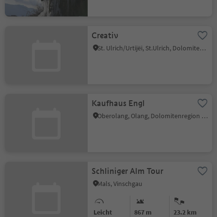
Creativ
St. Ulrich/Urtijëi, St.Ulrich, Dolomitenregion Gröden
Kaufhaus Engl
Oberolang, Olang, Dolomitenregion Kronplatz
Schliniger Alm Tour
Mals, Vinschgau
Leicht
867 m
23.2 km