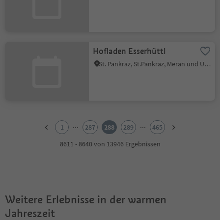
Hofladen Esserhüttl
St. Pankraz, St.Pankraz, Meran und Umgebung
1
2
...
...
1
287
288
289
465
3
4
8611 - 8640 von 13946 Ergebnissen
5
6
7
8
9
Weitere Erlebnisse in der warmen
10
11
Jahreszeit