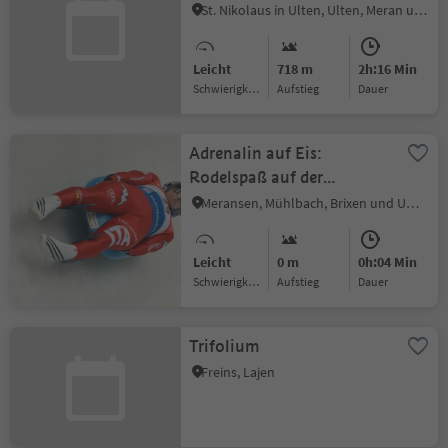
St. Nikolaus in Ulten, Ulten, Meran und Umgebung
Leicht
718 m
2h:16 Min
Schwierigkeitsgrad
Aufstieg
Dauer
Adrenalin auf Eis:
Rodelspaß auf der
Kunsteisbahn in Meransen
Meransen, Mühlbach, Brixen und Umgebung
Leicht
0 m
0h:04 Min
Schwierigkeitsgrad
Aufstieg
Dauer
Trifolium
Freins, Lajen