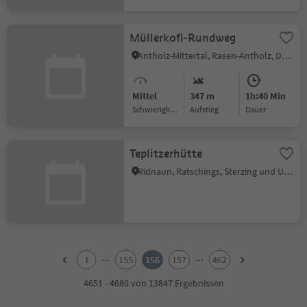
Müllerkofl-Rundweg
Antholz-Mittertal, Rasen-Antholz, Dolomitenregion Kronplatz
Mittel
347 m
1h:40 Min
Schwierigkeitsgrad
Aufstieg
Dauer
Teplitzerhütte
Ridnaun, Ratschings, Sterzing und Umgebung
1
2
...
...
1
155
156
157
462
3
4
4651 - 4680 von 13847 Ergebnissen
5