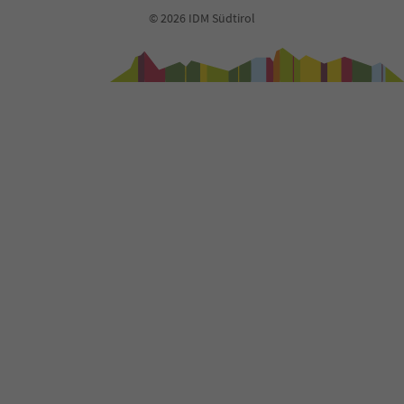
74
© 2026 IDM Südtirol
75
76
77
78
79
80
81
82
83
84
85
86
87
88
89
90
91
92
93
94
95