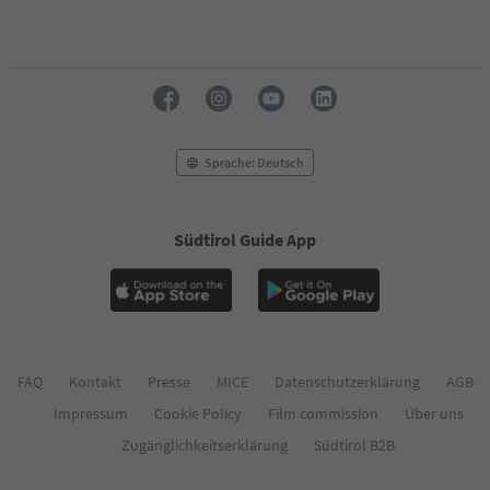
51
52
53
54
55
56
57
58
Sprache: Deutsch
59
60
61
Südtirol Guide App
62
63
64
65
66
67
68
FAQ
Kontakt
Presse
MICE
Datenschutzerklärung
AGB
69
Impressum
Cookie Policy
Film commission
Über uns
70
71
Zugänglichkeitserklärung
Südtirol B2B
72
73