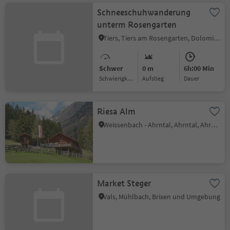
Schneeschuhwanderung
unterm Rosengarten
Tiers, Tiers am Rosengarten, Dolomitenregion Seiser Alm
Schwer
0 m
6h:00 Min
Schwierigkeitsgrad
Aufstieg
Dauer
Riesa Alm
Weissenbach - Ahrntal, Ahrntal, Ahrntal
Market Steger
Vals, Mühlbach, Brixen und Umgebung