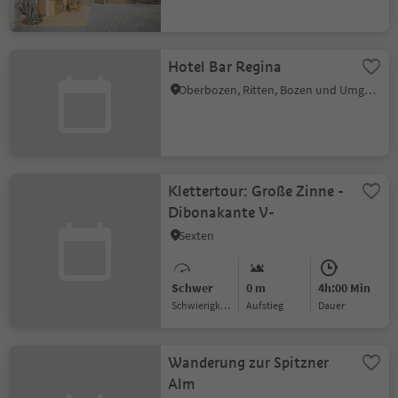
Hotel Bar Regina
Oberbozen, Ritten, Bozen und Umgebung
Klettertour: Große Zinne -
Dibonakante V-
Sexten
Schwer
0 m
4h:00 Min
Schwierigkeitsgrad
Aufstieg
Dauer
Wanderung zur Spitzner
Alm