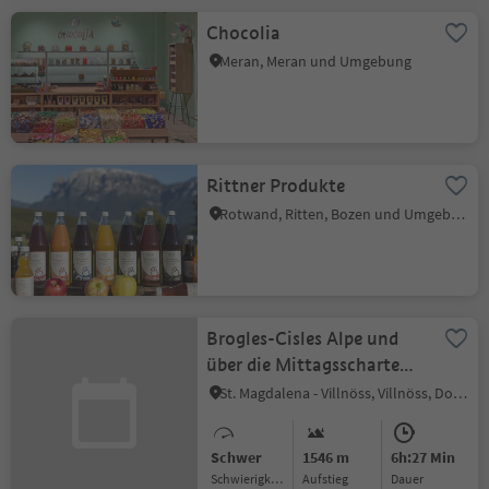
Chocolia
Meran, Meran und Umgebung
Rittner Produkte
Rotwand, Ritten, Bozen und Umgebung
Brogles-Cisles Alpe und
über die Mittagsscharte
zurück
St. Magdalena - Villnöss, Villnöss, Dolomitenregion Lüsen Villnöss
Schwer
1546 m
6h:27 Min
Schwierigkeitsgrad
Aufstieg
Dauer