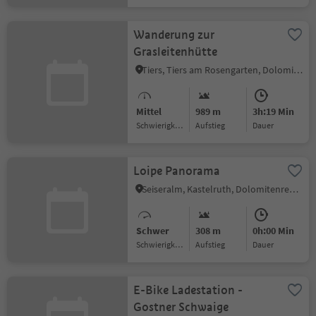
Wanderung zur
Grasleitenhütte
Tiers, Tiers am Rosengarten, Dolomitenregion Seiser Alm
Mittel
989 m
3h:19 Min
Schwierigkeitsgrad
Aufstieg
Dauer
Loipe Panorama
Seiseralm, Kastelruth, Dolomitenregion Seiser Alm
Schwer
308 m
0h:00 Min
Schwierigkeitsgrad
Aufstieg
Dauer
E-Bike Ladestation -
Gostner Schwaige