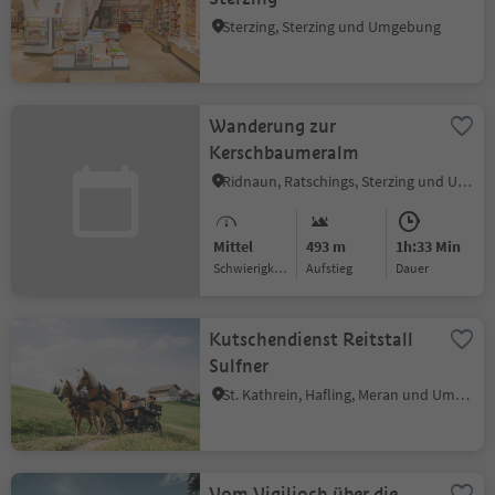
Sterzing, Sterzing und Umgebung
Wanderung zur
Kerschbaumeralm
Ridnaun, Ratschings, Sterzing und Umgebung
Mittel
493 m
1h:33 Min
Schwierigkeitsgrad
Aufstieg
Dauer
Kutschendienst Reitstall
Sulfner
St. Kathrein, Hafling, Meran und Umgebung
Vom Vigiljoch über die