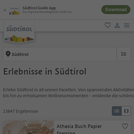
Südtirol Guide App
Download
Der digitale Reisebegleiter Südtirols
men
favorit
user lin
Südtirol
keine ak
Erlebnisse in Südtirol
Erlebe Südtirol in all seinen Facetten. Von spannenden Aktivität
bis hin zu erholsamen Wellnessmomenten – entdecke die schöns
13847
Ergebnisse
Athesia Buch Papier
Sterzing