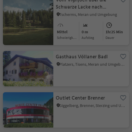
Schwarze Lacke nach
Aschbach
Tscherms, Meran und Umgebung
Mittel
0 m
1h:25 Min
Schwierigkeitsgrad
Aufstieg
Dauer
Gasthaus Völlaner Badl
Platzers, Tisens, Meran und Umgebung
Outlet Center Brenner
Giggelberg, Brenner, Sterzing und Umgebung