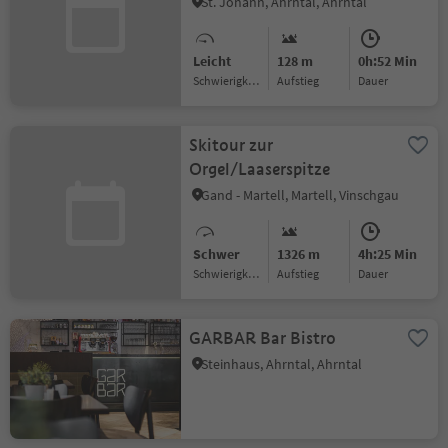
St. Johann, Ahrntal, Ahrntal
Leicht
128 m
0h:52 Min
Schwierigkeitsgrad
Aufstieg
Dauer
Skitour zur
Orgel/Laaserspitze
Gand - Martell, Martell, Vinschgau
Schwer
1326 m
4h:25 Min
Schwierigkeitsgrad
Aufstieg
Dauer
GARBAR Bar Bistro
Steinhaus, Ahrntal, Ahrntal