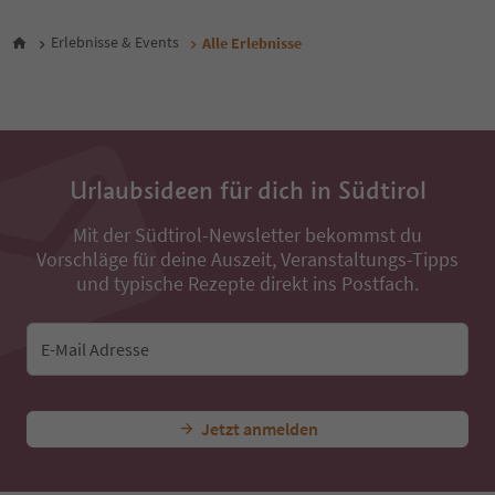
29
30
Erlebnisse & Events
Alle Erlebnisse
31
32
33
34
35
36
Urlaubsideen für dich in Südtirol
37
38
Mit der Südtirol-Newsletter bekommst du
39
Vorschläge für deine Auszeit, Veranstaltungs-Tipps
40
41
und typische Rezepte direkt ins Postfach.
42
43
44
E-Mail Adresse
45
46
47
Jetzt anmelden
48
49
50