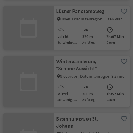
Lüsner Panoramaweg
Lüsen, Dolomitenregion Lüsen Villnöss
Leicht
329 m
2h:07 Min
Schwierigkeitsgrad
Aufstieg
Dauer
Winterwanderung:
"Schöne Aussicht"
Eggerberg
Niederdorf, Dolomitenregion 3 Zinnen
Mittel
360 m
1h:52 Min
Schwierigkeitsgrad
Aufstieg
Dauer
Besinnungsweg St.
Johann