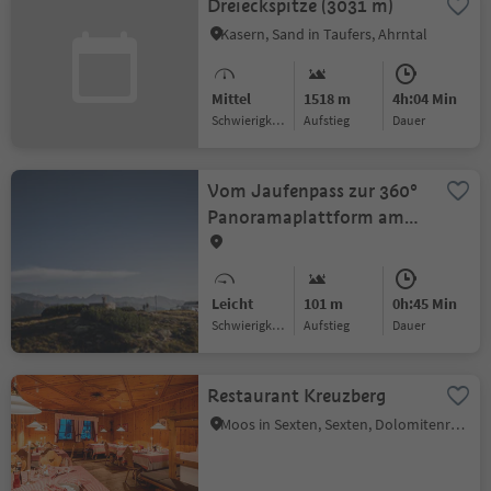
Dreieckspitze (3031 m)
Kasern, Sand in Taufers, Ahrntal
Mittel
1518 m
4h:04 Min
Schwierigkeitsgrad
Aufstieg
Dauer
Vom Jaufenpass zur 360°
Panoramaplattform am
Enzianjoch
Leicht
101 m
0h:45 Min
Schwierigkeitsgrad
Aufstieg
Dauer
Restaurant Kreuzberg
Moos in Sexten, Sexten, Dolomitenregion 3 Zinnen