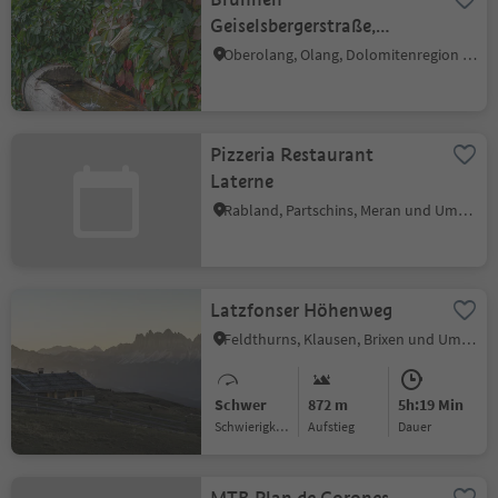
Geiselsbergerstraße,
Mitterolang
Oberolang, Olang, Dolomitenregion Kronplatz
Pizzeria Restaurant
Laterne
Rabland, Partschins, Meran und Umgebung
Latzfonser Höhenweg
Feldthurns, Klausen, Brixen und Umgebung
Schwer
872 m
5h:19 Min
Schwierigkeitsgrad
Aufstieg
Dauer