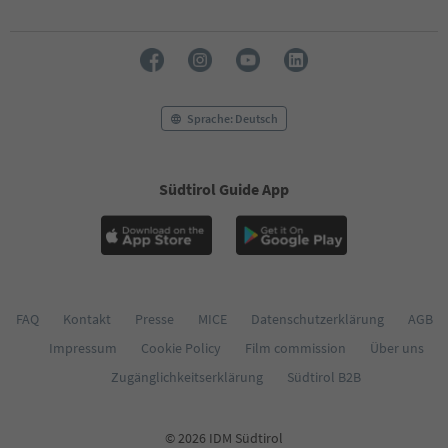
53
54
55
56
57
58
Sprache: Deutsch
59
60
61
Südtirol Guide App
62
63
64
65
66
67
68
FAQ
Kontakt
Presse
MICE
Datenschutzerklärung
AGB
69
Impressum
Cookie Policy
Film commission
Über uns
70
71
Zugänglichkeitserklärung
Südtirol B2B
72
73
74
© 2026 IDM Südtirol