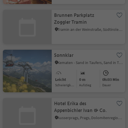
Brunnen Parkplatz
Zoggler Tramin
Tramin an der Weinstraße, Südtiroler Weinstraße
Sonnklar
Kematen - Sand in Taufers, Sand in Taufers, Ahrntal
Leicht
0 m
0h:03 Min
Schwierigkeitsgrad
Aufstieg
Dauer
Hotel Erika des
Appenbichler Ivan & Co.
Ausserprags, Prags, Dolomitenregion 3 Zinnen