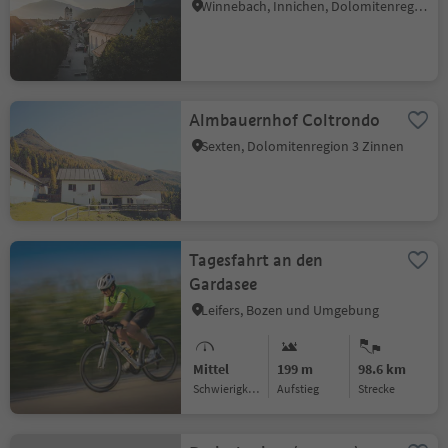
Winnebach, Innichen, Dolomitenregion 3 Zinnen
Almbauernhof Coltrondo
Sexten, Dolomitenregion 3 Zinnen
Tagesfahrt an den
Gardasee
Leifers, Bozen und Umgebung
Mittel
199 m
98.6 km
Schwierigkeitsgrad
Aufstieg
Strecke