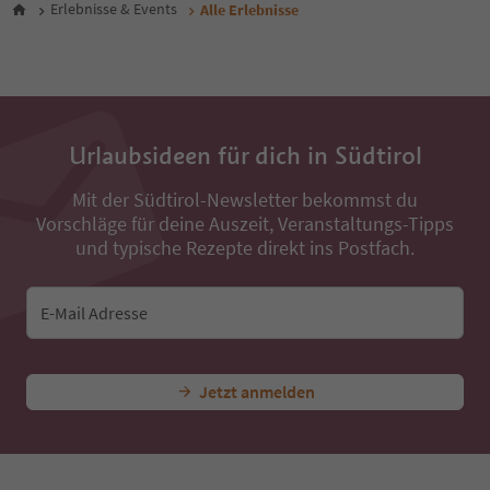
30
Erlebnisse & Events
Alle Erlebnisse
31
32
33
34
35
36
Urlaubsideen für dich in Südtirol
37
38
Mit der Südtirol-Newsletter bekommst du
39
Vorschläge für deine Auszeit, Veranstaltungs-Tipps
40
41
und typische Rezepte direkt ins Postfach.
42
43
44
E-Mail Adresse
45
46
47
Jetzt anmelden
48
49
50
51
52