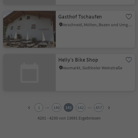
Gasthof Tschaufen
Verschneid, Mölten, Bozen und Umgebung
Helly's Bike Shop
Neumarkt, Südtiroler Weinstraße
1
2
...
...
1
140
141
142
457
3
4
4201 - 4230 von 13691 Ergebnissen
5
6
7