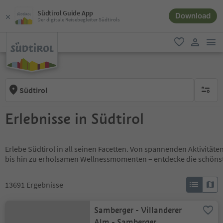
Südtirol Guide App
Download
Der digitale Reisebegleiter Südtirols
men
favorit
user lin
Südtirol
keine ak
Erlebnisse in Südtirol
Erlebe Südtirol in all seinen Facetten. Von spannenden Aktivität
bis hin zu erholsamen Wellnessmomenten – entdecke die schöns
13691
Ergebnisse
Samberger - Villanderer
Alm - Samberger