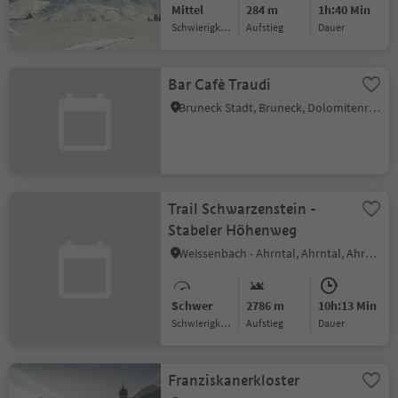
Mittel
284 m
1h:40 Min
Schwierigkeitsgrad
Aufstieg
Dauer
Bar Cafè Traudi
Bruneck Stadt, Bruneck, Dolomitenregion Kronplatz
Trail Schwarzenstein -
Stabeler Höhenweg
Weissenbach - Ahrntal, Ahrntal, Ahrntal
Schwer
2786 m
10h:13 Min
Schwierigkeitsgrad
Aufstieg
Dauer
Franziskanerkloster