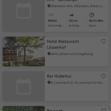
Villanderer Alm, Villanders, Brixen und Umgebung
Mittel
393 m
3h:15 Min
Schwierigkeitsgrad
Aufstieg
Dauer
Hotel Restaurant
Löwenhof
Vahrn, Brixen und Umgebung
Bar Hubertus
St. Leonhard i.P., St.Leonhard in Passeier, Meran und Umgebung
Brunnen