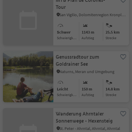
MTB Plan de Corones-
Tour
San Vigilio, Dolomitenregion Kronplatz
Schwer
1143 m
25.5 km
Schwierigkeitsgrad
Aufstieg
Strecke
Genussradtour zum
Goldrainer See
Naturns, Meran und Umgebung
Leicht
150 m
14.8 km
Schwierigkeitsgrad
Aufstieg
Strecke
Wanderung Ahrntaler
Sonnenwege - Hexensteig
St. Peter - Ahrntal, Ahrntal, Ahrntal