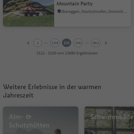
Mountain Party
Obereggen, Deutschnofen, Dolomitenregion Eggental
1
2
...
...
1
104
105
106
463
3
4
3121 - 3150 von 13889 Ergebnissen
5
6
7
8
9
Weitere Erlebnisse in der warmen
10
11
Jahreszeit
12
13
14
Alm- &
Schwimmbäde
15
16
Schutzhütten
17