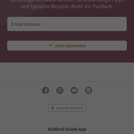
41
und typische Rezepte direkt ins Postfach.
42
43
44
E-Mail Adresse
45
46
47
Jetzt anmelden
48
49
50
51
52
53
54
55
56
57
58
Sprache: Deutsch
59
60
61
Südtirol Guide App
62