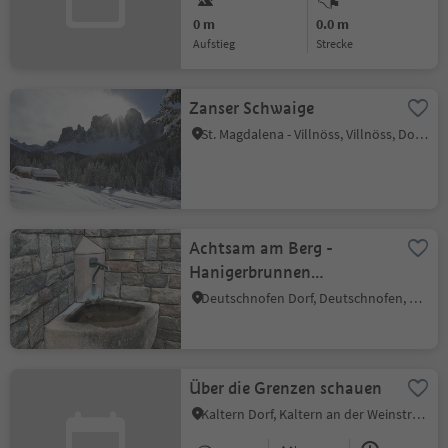
0 m
0.0 m
Aufstieg
Strecke
Zanser Schwaige
St. Magdalena - Villnöss, Villnöss, Dolomitenregion Lüsen Villnöss
Achtsam am Berg -
Hanigerbrunnen
Deutschnofen
Deutschnofen Dorf, Deutschnofen, Dolomitenregion Eggental
Über die Grenzen schauen
Kaltern Dorf, Kaltern an der Weinstraße, Südtiroler Weinstraße