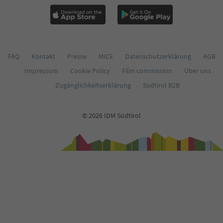
63
64
65
66
67
68
FAQ
Kontakt
Presse
MICE
Datenschutzerklärung
AGB
69
Impressum
Cookie Policy
Film commission
Über uns
70
71
Zugänglichkeitserklärung
Südtirol B2B
72
73
74
© 2026 IDM Südtirol
75
76
77
78
79
80
81
82
83
84