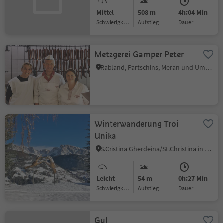
Mittel
508 m
4h:04 Min
Schwierigkeitsgrad
Aufstieg
Dauer
Metzgerei Gamper Peter
Rabland, Partschins, Meran und Umgebung
Winterwanderung Troi
Unika
S.Cristina Gherdëina/St.Christina in Gröden, St.Christina in Gröden, Dolomitenregion Gröden
Leicht
54 m
0h:27 Min
Schwierigkeitsgrad
Aufstieg
Dauer
Gul