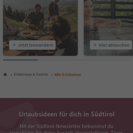
18
19
20
21
22
23
24
25
Jetzt loswandern
Hier abtauchen
26
27
28
29
30
Erlebnisse & Events
Alle Erlebnisse
31
32
33
34
35
36
Urlaubsideen für dich in Südtirol
37
38
Mit der Südtirol-Newsletter bekommst du
39
Vorschläge für deine Auszeit, Veranstaltungs-Tipps
40