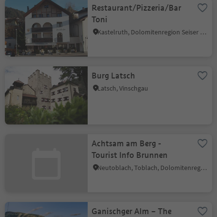
Restaurant/Pizzeria/Bar
Toni
Kastelruth, Dolomitenregion Seiser Alm
Burg Latsch
Latsch, Vinschgau
Achtsam am Berg -
Tourist Info Brunnen
Neutoblach, Toblach, Dolomitenregion 3 Zinnen
Ganischger Alm – The