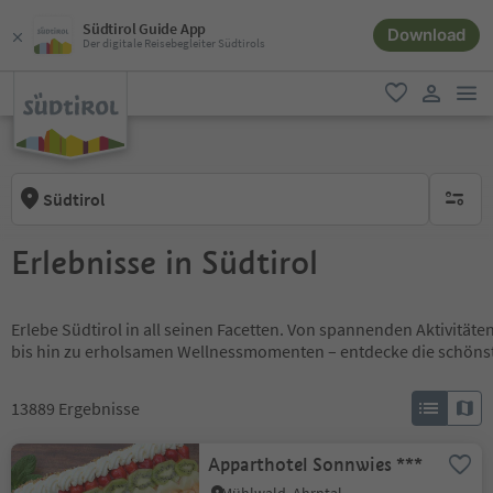
Südtirol Guide App
Download
Der digitale Reisebegleiter Südtirols
men
favorit
user lin
Südtirol
keine ak
Erlebnisse in Südtirol
Erlebe Südtirol in all seinen Facetten. Von spannenden Aktivität
bis hin zu erholsamen Wellnessmomenten – entdecke die schöns
13889
Ergebnisse
Apparthotel Sonnwies ***