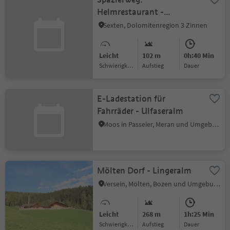
Helmrestaurant -
Hahnspielhütte
Sexten, Dolomitenregion 3 Zinnen
Leicht
102 m
0h:40 Min
Schwierigkeitsgrad
Aufstieg
Dauer
E-Ladestation für
Fahrräder - Ulfaseralm
Moos in Passeier, Meran und Umgebung
Mölten Dorf - Lingeralm
Versein, Mölten, Bozen und Umgebung
Leicht
268 m
1h:25 Min
Schwierigkeitsgrad
Aufstieg
Dauer