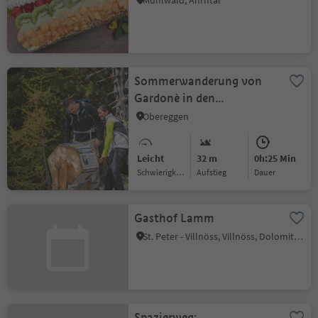
Mühlwald, Ahrntal
Sommerwanderung von
Gardonè in den
Drachenwald
Obereggen
Leicht
32 m
0h:25 Min
Schwierigkeitsgrad
Aufstieg
Dauer
Gasthof Lamm
St. Peter - Villnöss, Villnöss, Dolomitenregion Lüsen Villnöss
Spazierweg: