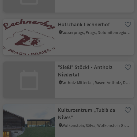
Hofschank Lechnerhof
Ausserprags, Prags, Dolomitenregion 3 Zinnen
"Sießl" Stöckl - Antholz
Niedertal
Antholz-Mittertal, Rasen-Antholz, Dolomitenregion Kronplatz
Kulturzentrum „Tublà da
Nives“
Wolkenstein/Sëlva, Wolkenstein Gröden, Dolomitenregion Gröden