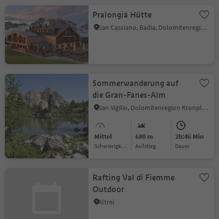
Pralongiá Hütte
San Cassiano, Badia, Dolomitenregion Alta Badia
Sommerwanderung auf
die Gran-Fanes-Alm
San Vigilio, Dolomitenregion Kronplatz
Mittel
680 m
2h:46 Min
Schwierigkeitsgrad
Aufstieg
Dauer
Rafting Val di Fiemme
Outdoor
Altrei