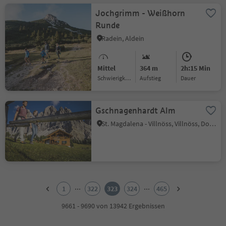
Jochgrimm - Weißhorn
Runde
Radein, Aldein
Mittel
364 m
2h:15 Min
Schwierigkeitsgrad
Aufstieg
Dauer
Gschnagenhardt Alm
St. Magdalena - Villnöss, Villnöss, Dolomitenregion Lüsen Villnöss
1
2
...
...
1
322
323
324
465
3
4
9661 - 9690 von 13942 Ergebnissen
5
6