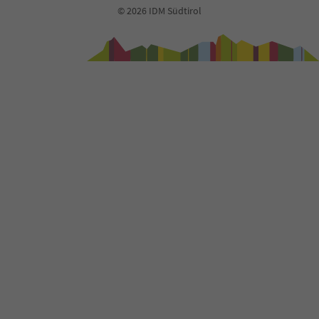
74
© 2026 IDM Südtirol
75
76
77
78
79
80
81
82
83
84
85
86
87
88
89
90
91
92
93
94
95