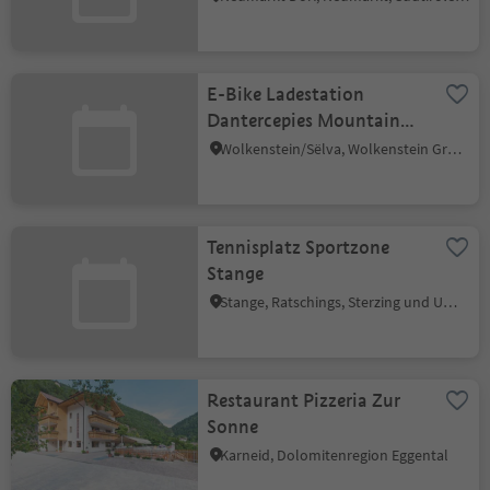
E-Bike Ladestation
Dantercepies Mountain
Lounge Hütte
Wolkenstein/Sëlva, Wolkenstein Gröden, Dolomitenregion Gröden
Tennisplatz Sportzone
Stange
Stange, Ratschings, Sterzing und Umgebung
Restaurant Pizzeria Zur
Sonne
Karneid, Dolomitenregion Eggental