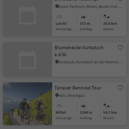
Bozen Zentrum, Bozen, Bozen und Umgebung
Leicht
153 m
18.8 km
Schwierigkeitsgrad
Aufstieg
Strecke
Blumenecke Kurtatsch
a.d.W.
Kurtatsch, Kurtatsch an der Weinstraße, Südtiroler Weinstraße
Tanaser Rennrad Tour
Mals, Vinschgau
Mittel
1184 m
54.7 km
Schwierigkeitsgrad
Aufstieg
Strecke