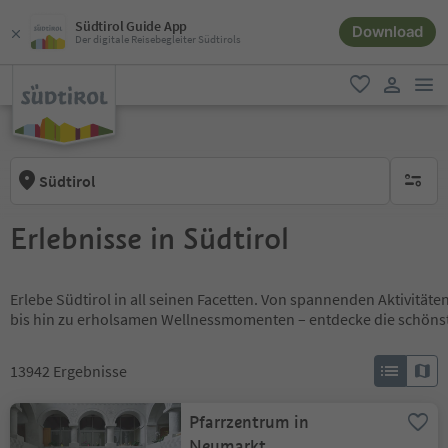
Südtirol Guide App
Download
Der digitale Reisebegleiter Südtirols
men
favorit
user lin
Südtirol
keine ak
Erlebnisse in Südtirol
Erlebe Südtirol in all seinen Facetten. Von spannenden Aktivität
bis hin zu erholsamen Wellnessmomenten – entdecke die schöns
13942
Ergebnisse
Pfarrzentrum in
Neumarkt