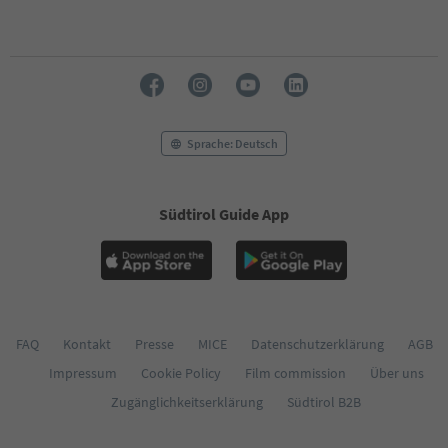
51
52
53
54
55
56
57
58
Sprache: Deutsch
59
60
61
Südtirol Guide App
62
63
64
65
66
67
68
FAQ
Kontakt
Presse
MICE
Datenschutzerklärung
AGB
69
Impressum
Cookie Policy
Film commission
Über uns
70
71
Zugänglichkeitserklärung
Südtirol B2B
72
73