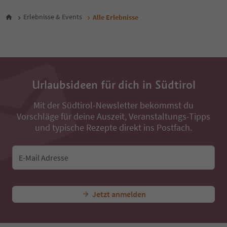
29
30
Erlebnisse & Events
Alle Erlebnisse
31
32
33
34
35
36
Urlaubsideen für dich in Südtirol
37
38
Mit der Südtirol-Newsletter bekommst du
39
Vorschläge für deine Auszeit, Veranstaltungs-Tipps
40
41
und typische Rezepte direkt ins Postfach.
42
43
44
E-Mail Adresse
45
46
47
Jetzt anmelden
48
49
50